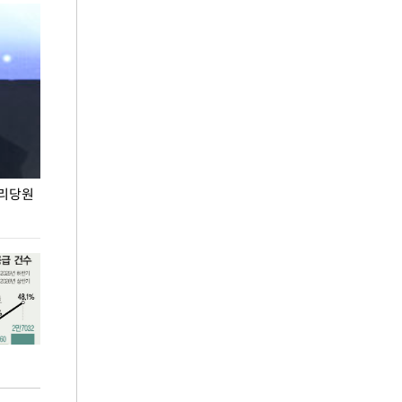
권리당원
무더위 잊는 도심형 여름 축제 '2026 서울 바캉스
용산어린이정원 앞
페스티벌'