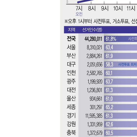
19분 전 >
온열질환 사망자 3명 늘어…누적 환자 3000명 돌파
2시간 전 >
강릉에 시간당 81.4㎜ 물폭탄…도로 잠기고 담벼락 붕괴
3시간 전 >
백운산서 80년근 천종산삼 9뿌리 발견…감정가 1.3억원
3시간 전 >
선재도서 해루질 나섰다 실종 60대, 닷새 만에 숨진 채 발견
4시간 전 >
남자 농구, 나고야 아시안게임서 '홈팀' 일본과 한일전
4시간 전 >
여수 오동도 해상서 모터보트 전복…1명 사망·1명 실종
5시간 전 >
극한폭염 한풀 꺾이지만…'낮 최고 35도' 무더위, 열대야 계
날씨]
6시간 전 >
축구협회 "압수수색·성접대 논란 사과…쇄신의 기회로 삼겠
6시간 전 >
[속보]'압수수색·성접대 논란' 축구협회 "실망과 걱정 안겨드
10시간 전 >
'최고 37도' 폭염 지속…강원동해안 최대 150㎜ 비
11시간 전 >
[속보]뉴욕증시 상승 마감…S&P 0.6% 나스닥 1.3%↑