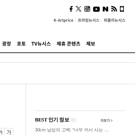
사이 해답 찾았죠"…알을
깨고 나온 '초자아'
K-Artprice
프라임뉴시스
위클리뉴시스
광장
포토
TV뉴시스
제휴 콘텐츠
제보
↑