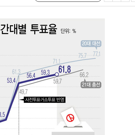
속[다음주
다"
려 죄송"
서미화·한
1위… 정청
2.08%·
해 뛸 것"
리
날씨]
해 아틀레