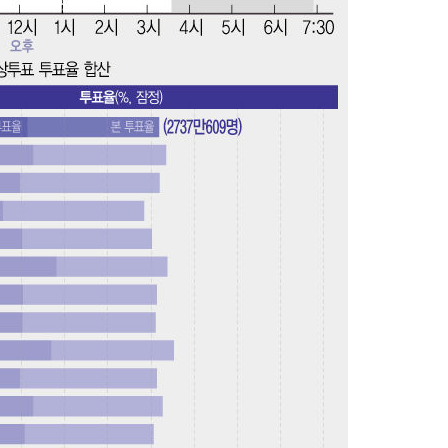
속[다음주
다"
려 죄송"