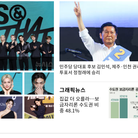
슨 일이? [뉴시스국회토pic]
민주당 당대표 후보 김민석, 제주·인천 
투표서 정청래에 승리
그래픽뉴스
집값 더 오를라…보
금자리론 수도권 비
중 48.1%