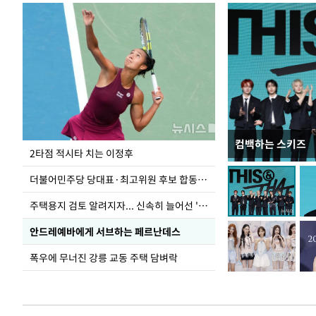
컴백하는 스키즈
이번주 국회에는 무
2타점 적시타 치는 이정후
더불어민주당 당대표·최고위원 후보 합동연설회
주택용지 검토 알려지자... 신속히 늘어선 '근조화환'
안드레예바에게 서브하는 페르난데스
폭우에 무너진 강릉 교동 주택 담벼락