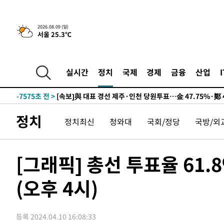
2026.08.09 (일)
서울 25.3℃
11시간 전 >
[속보]뉴욕증시 상승 마감…S&P 0.6% 나스닥 1.3%↑
-17293초 전 >
이란 "호르무즈 재개방 합의 근접…美 배상 선행돼야"
-8340초 전 >
[속보]與최고위원 제주·인천 순회경선…박선원·최민희·
실시간
정치
국제
경제
금융
산업
민수·김용 순
-8293초 전 >
[속보]김민석, 與 전대 당원투표 누적 득표율 45.42%로 
래 44.56%
-7575초 전 >
[속보]與 대표 경선 제주·인천 당원투표…金 47.75%·鄭 4
宋 10.17%
-7109초 전 >
이강인 "아틀레티코 이적 기뻐…등번호 7번 의미보단 팀 위
정치
정치최신
청와대
국회/정당
국방/외
-7044초 전 >
[속보]與 당대표 경선, 제주·인천 권리당원 투표 김민석 승
-818초 전 >
낮 최고 35도 '무더위'…동해안 시간당 30㎜ '강한 비'[내일
-88초 전 >
[속보]이강인 "감독님이 원하는 마음 느꼈고, 많은 트로피 원
[그래픽] 총선 투표율 61
티코 이적"
2분 전 >
수도권 40도 육박 '펄펄'…동해안 일부 지역엔 호의주의보
(오후 4시)
19분 전 >
온열질환 사망자 3명 늘어…누적 환자 3000명 돌파
2시간 전 >
강릉에 시간당 81.4㎜ 물폭탄…도로 잠기고 담벼락 붕괴
3시간 전 >
백운산서 80년근 천종산삼 9뿌리 발견…감정가 1.3억원
등록 2024.04.10 16:08:33
3시간 전 >
선재도서 해루질 나섰다 실종 60대, 닷새 만에 숨진 채 발견