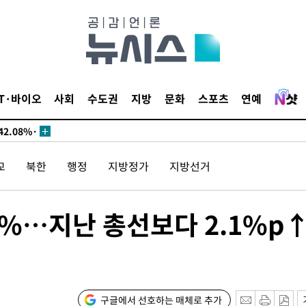
서미화·한
IT·바이오
사회
수도권
지방
문화
스포츠
연예
1위… 정청
2.08%·
해 뛸 것"
교
북한
행정
지방정가
지방선거
리
날씨]
해 아틀레
.8%…지난 총선보다 2.1%p
구글에서 선호하는 매체로 추가