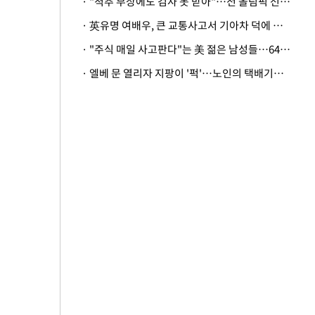
· "척추 부상에도 검사 못 받아"…전 올림픽 선수, 美봅슬레이협회 상대 소송
· 英유명 여배우, 큰 교통사고서 기아차 덕에 살았다
· "주식 매일 사고판다"는 美 젊은 남성들…64%가 "나는 인생의 패배자“
· 엘베 문 열리자 지팡이 '퍽'…노인의 택배기사 폭행 이유