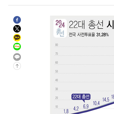
4시간 전 >
남자 농구, 나고야 아시안게임서 '홈팀' 일본과 한일전
4시간 전 >
여수 오동도 해상서 모터보트 전복…1명 사망·1명 실종
5시간 전 >
극한폭염 한풀 꺾이지만…'낮 최고 35도' 무더위, 열대야 계
날씨]
6시간 전 >
축구협회 "압수수색·성접대 논란 사과…쇄신의 기회로 삼겠
6시간 전 >
[속보]'압수수색·성접대 논란' 축구협회 "실망과 걱정 안겨드
10시간 전 >
'최고 37도' 폭염 지속…강원동해안 최대 150㎜ 비
11시간 전 >
[속보]뉴욕증시 상승 마감…S&P 0.6% 나스닥 1.3%↑
-17293초 전 >
이란 "호르무즈 재개방 합의 근접…美 배상 선행돼야"
-8340초 전 >
[속보]與최고위원 제주·인천 순회경선…박선원·최민희·
민수·김용 순
-8293초 전 >
[속보]김민석, 與 전대 당원투표 누적 득표율 45.42%로 
래 44.56%
-7575초 전 >
[속보]與 대표 경선 제주·인천 당원투표…金 47.75%·鄭 4
宋 10.17%
-7109초 전 >
이강인 "아틀레티코 이적 기뻐…등번호 7번 의미보단 팀 위
-7044초 전 >
[속보]與 당대표 경선, 제주·인천 권리당원 투표 김민석 승
-818초 전 >
낮 최고 35도 '무더위'…동해안 시간당 30㎜ '강한 비'[내일
-88초 전 >
[속보]이강인 "감독님이 원하는 마음 느꼈고, 많은 트로피 원
티코 이적"
2분 전 >
수도권 40도 육박 '펄펄'…동해안 일부 지역엔 호의주의보