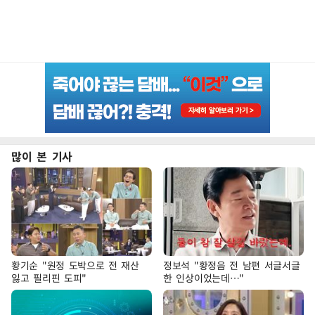
많이 본 기사
황기순 "원정 도박으로 전 재산
정보석 "황정음 전 남편 서글서글
잃고 필리핀 도피"
한 인상이었는데…"