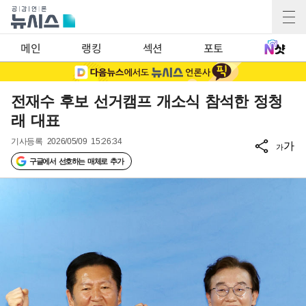
메인
랭킹
섹션
포토
전재수 후보 선거캠프 개소식 참석한 정청
래 대표
기사등록
2026/05/09 15:26:34
가
가
구글에서 선호하는 매체로 추가