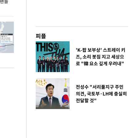
 팬들
이 대통령, '청년 대책 속도 높여야…폭염 문제도
입추 코앞인데 전
총력 대응'
피플
'K-팝 보부상' 스트레이 키
즈, 소리 봇짐 지고 세상으
로 "韓 요소 깊게 우려내"
전성수 "서리풀지구 주민
의견, 국토부·LH에 충실히
전달할 것"