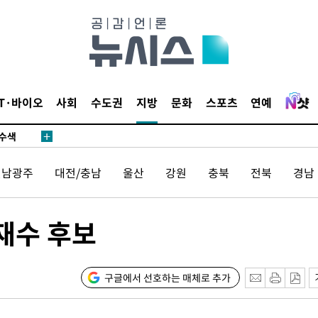
다"
수수색(종
4%↑
IT·바이오
사회
수도권
지방
문화
스포츠
연예
침 준수"
수수색
강화"
전남광주
대전/충남
울산
강원
충북
전북
경남
재수 후보
구글에서 선호하는 매체로 추가
황'