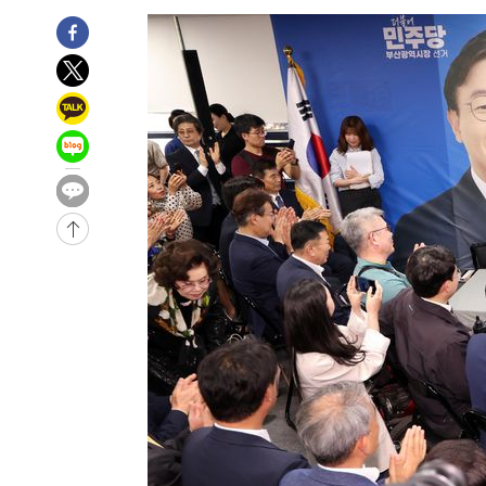
1시간 전 >
[속보]종합특검, 대검 추가 압수수색…내란 중요임무종사 혐
2시간 전 >
[속보]코스닥, 800p 회복…0.26% 오른 801.67 마감
3시간 전 >
[속보]코스피, 301.88포인트(4.58%) 내린 6296.38 마감
3시간 전 >
[속보]원·달러 환율, 0.7원 내린 1423.8원 마감
3시간 전 >
"여기 떨어졌다"…다누리, 스페이스X 로켓 달 충돌 흔적 포착
4시간 전 >
손흥민, 5경기 연속골 실패…LAFC는 승부차기 끝 과달라하라
6시간 전 >
내일까지 39도 '펄펄'…기상청 "태풍 지나며 폭염 잠시 꺾인
-14784초 전 >
'월드컵 탈락 후폭풍' 축구협회…11시간 걸린 초유의 압
합)
-14220초 전 >
[속보] 뉴욕증시, 혼조 출발…나스닥 0.3%↓, 다우 0.1
-13013초 전 >
축구협회, 15년 전 심판 성 접대 파문에 "현재는 내부 지
-11698초 전 >
경찰, '홍명보는 2순위' 결론냈던 스포츠윤리센터도 압
45분 전 >
[속보]합참 "北 발사체는 단거리탄도미사일…감시·경계태세 
49분 전 >
日방위성, 北이 동해로 쏜 발사체는 탄도미사일 가능성
1시간 전 >
[속보] SKT, 에이닷 서비스 장애 발생…"원인 파악 중"
1시간 전 >
[속보]합참 "북, 동해상으로 미상 발사체 발사"
1시간 전 >
'낮 최고 39도' 불볕더위…한밤 열대야도 계속[내일날씨]