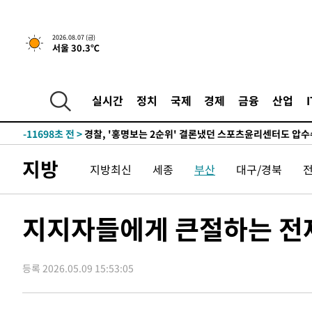
2026.08.07 (금)
서울 30.3℃
6시간 전 >
내일까지 39도 '펄펄'…기상청 "태풍 지나며 폭염 잠시 꺾인
-14784초 전 >
'월드컵 탈락 후폭풍' 축구협회…11시간 걸린 초유의 압
합)
-14220초 전 >
[속보] 뉴욕증시, 혼조 출발…나스닥 0.3%↓, 다우 0.1
실시간
정치
국제
경제
금융
산업
-13013초 전 >
축구협회, 15년 전 심판 성 접대 파문에 "현재는 내부 지
-11698초 전 >
경찰, '홍명보는 2순위' 결론냈던 스포츠윤리센터도 압
45분 전 >
[속보]합참 "北 발사체는 단거리탄도미사일…감시·경계태세 
지방
지방최신
세종
부산
대구/경북
49분 전 >
日방위성, 北이 동해로 쏜 발사체는 탄도미사일 가능성
1시간 전 >
[속보] SKT, 에이닷 서비스 장애 발생…"원인 파악 중"
1시간 전 >
[속보]합참 "북, 동해상으로 미상 발사체 발사"
지지자들에게 큰절하는 전
1시간 전 >
'낮 최고 39도' 불볕더위…한밤 열대야도 계속[내일날씨]
1시간 전 >
[속보]7~9일 프로야구 3연전도 폭염 취소…11일 재개
등록 2026.05.09 15:53:05
1시간 전 >
"韓 외환시장 개입 관측 배경엔 美의 대한국 무역적자 있어"
1시간 전 >
'월드컵 탈락 후폭풍' 축구협회…초유의 압수수색에 '충격·당
1시간 전 >
서울 낮 37.9도, 올여름 최고치 경신…영등포 순간 '40도'