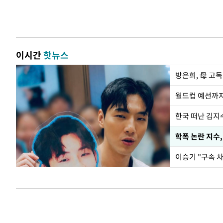
이시간
핫뉴스
방은희, 母 고독
월드컵 예선까지
한국 떠난 김지
학폭 논란 지수
이승기 "구속 차