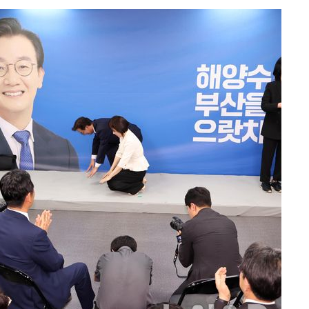
의
 격파
다"
수수색(종
4%↑
침 준수"
수수색
강화"