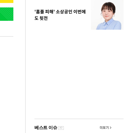
'홈플 피해' 소상공인 이번에
도 뒷전