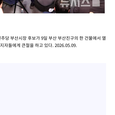
아이유, 장기하 '별일 없이 
1
다' 선곡…쿨한 일상 공개
효린 "절친에게 남친 빼
2
황'
만 안 있어"
축구협회, 15년 전 심판 
3
의
민주당 부산시장 후보가 9일 부산 부산진구의 한 건물에서 열
재는 내부 지침 준수"
들에게 큰절을 하고 있다. 2026.05.09.
방은희, 母 고독사에 오열 
4
[속보] SKT, 에이닷 서
5
인 파악 중"
 격파
다"
극한 폭염에 프로야구 9
6
재개
프로야구 9일까지 폭염 취
7
후 7시 시작(종합)