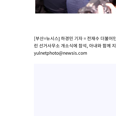
1시간 전 >
[속보]7~9일 프로야구 3연전도 폭염 취소…11일 재개
1시간 전 >
"韓 외환시장 개입 관측 배경엔 美의 대한국 무역적자 있어"
1시간 전 >
'월드컵 탈락 후폭풍' 축구협회…초유의 압수수색에 '충격·당
1시간 전 >
서울 낮 37.9도, 올여름 최고치 경신…영등포 순간 '40도'
1시간 전 >
[속보]종합특검, 대검 추가 압수수색…내란 중요임무종사 혐
[부산=뉴시스] 하경민 기자 = 전재수 더불어
2시간 전 >
[속보]코스닥, 800p 회복…0.26% 오른 801.67 마감
린 선거사무소 개소식에 참석, 아내와 함께 지지자
3시간 전 >
[속보]코스피, 301.88포인트(4.58%) 내린 6296.38 마감
yulnetphoto@newsis.com
3시간 전 >
[속보]원·달러 환율, 0.7원 내린 1423.8원 마감
3시간 전 >
"여기 떨어졌다"…다누리, 스페이스X 로켓 달 충돌 흔적 포착
4시간 전 >
손흥민, 5경기 연속골 실패…LAFC는 승부차기 끝 과달라하라
6시간 전 >
내일까지 39도 '펄펄'…기상청 "태풍 지나며 폭염 잠시 꺾인