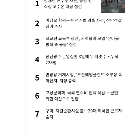
산
남재헌 해수부 차관, 충남 양
1
1
식장 고수온 대응 점검
앗겨…지금이라면 가
이남오 함평군수 선거법 의혹 사건, 전남경찰
2
2
청이 수사
성 접대 파문에 "현
최교진 교육부 장관, 지역협력 모델 '온마을
3
3
방학 중 돌봄' 점검
"이틀 만에 발견"
전남광주 온열질환 3일째 두 자릿수…누적
4
4
228명
비스 장애 발생…"원
변광용 거제시장, ‘조선해양플랜트 소부장 특
5
5
화단지’ 지정 총력
일까지 취소…11일
고성군의회, 국외 연수비 전액 삭감… 군민
6
6
위한 예산으로 전환
소…11일 재개·오
구미, 자원순환시설 불…20대 외국인 근로자
7
7
숨져