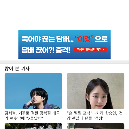
많이 본 기사
김희철, 거꾸로 걸린 광복절 태극
"손 떨림 포착"…카라 한승연, 건
기 현수막에 "X돌았네"
강 괜찮나 팬들 '걱정'