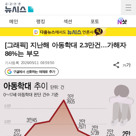
메인
랭킹
섹션
포토
[그래픽] 지난해 아동학대 2.3만건…가해자
86%는 부모
기사등록
2026/05/11 08:59:50
가
가
구글에서 선호하는 매체로 추가