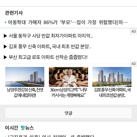
관련기사
아동학대 가해자 86%가 '부모'…집이 가장 위험했다[미래세대가 병들고 있다⑪]
댓글
이시간
핫
뉴스
'고지용과 이혼' 의사 허양임, 새 출발했다