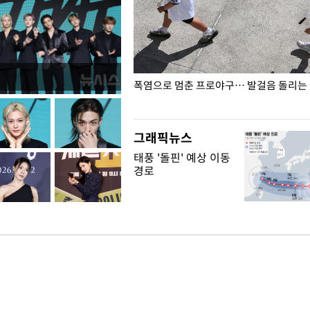
전남광주… 열화상 카메라에 담긴
폭염으로 멈춘 프로야구… 발걸음 돌리는
그래픽뉴스
태풍 '돌핀' 예상 이동
경로