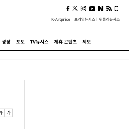
K-Artprice
프라임뉴시스
위클리뉴시스
광장
포토
TV뉴시스
제휴 콘텐츠
제보