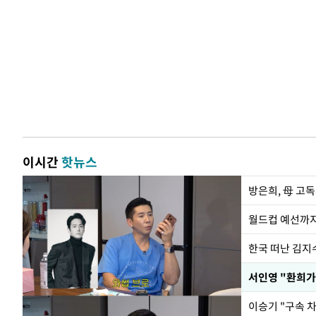
이시간
핫뉴스
방은희, 母 고독
월드컵 예선까지
한국 떠난 김지
서인영 "환희가
이승기 "구속 차