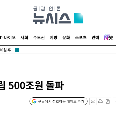
IT·바이오
사회
수도권
지방
문화
스포츠
연예
20일 후
20일 후
립 500조원 돌파
구글에서 선호하는 매체로 추가