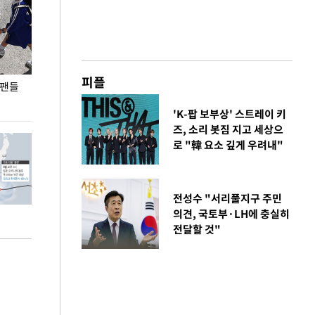
피플
 팬들
이 대통령, '청년 대책 속도 높여야…폭염 문제도
입추 코앞인데 전
총력 대응'
'K-팝 보부상' 스트레이 키
즈, 소리 봇짐 지고 세상으
로 "韓 요소 깊게 우려내"
전성수 "서리풀지구 주민
의견, 국토부·LH에 충실히
전달할 것"