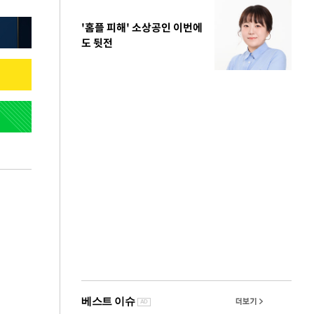
'홈플 피해' 소상공인 이번에
도 뒷전