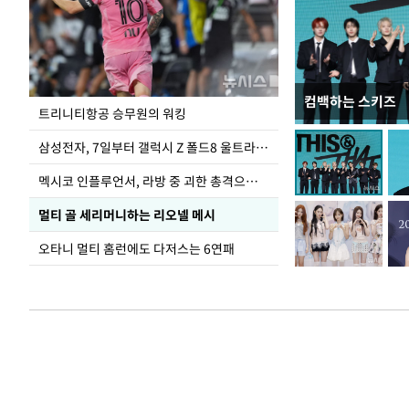
컴백하는 스키즈
입추 하루 앞둔 
트리니티항공 승무원의 워킹
폭염
삼성전자, 7일부터 갤럭시 Z 폴드8 울트라·폴드8·플립8 출시
멕시코 인플루언서, 라방 중 괴한 총격으로 사망
멀티 골 세리머니하는 리오넬 메시
오타니 멀티 홈런에도 다저스는 6연패