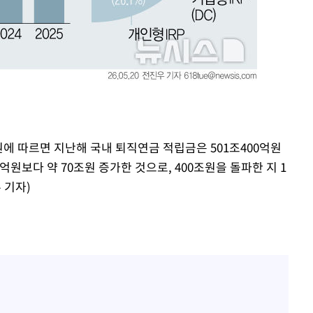
방은희, 母 고독사에 오열 
1
틀 만에 발견"
축구협회, 15년 전 심판 
2
재는 내부 지침 준수"
김지수, '여행사 대표' 변
3
니…"
축구협회 '성접대' 감사
4
컵·올림픽 심판 포함
에 따르면 지난해 국내 퇴직연금 적립금은 501조400억원
0억원보다 약 70조원 증가한 것으로, 400조원을 돌파한 지 1
[속보] 뉴욕증시, 혼조 
5
 기자)
0.3%↓, 다우 0.14%↑
노동장관 "'주52시간 예외
6
안 나는 게 이상"
'학폭 논란' 지수, 필리핀
7
근황