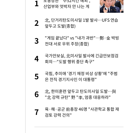
"이
노동장관 "'주52시간 예외',
1
1
산업부와 엇박자 안 나는 게
이상"
성 접대 파문에 "현
北, 단거리탄도미사일 1발 발사…UFS 연습
2
2
앞두고 도발(종합)
신 근황 "가볼 만하
"게임 끝났다" vs "내가 과반"…鄭·金 박빙
3
3
전대 서로 우위 주장(종합)
보고서 나왔다…월드
국가안보실, 北미사일 발사에 긴급안보점검
4
4
회의…"도발 행위 중단 촉구"
출발…나스닥
국힘, 추미애 '경기 재정 비상 상황'에 "주범
5
5
은 전직 경기지사인 이 대통령"
', 산업부와 엇박자
北, 한미훈련 앞두고 탄도미사일 도발…與
6
6
"北 강력 규탄" 野 "李, 엄중 대응하라"
서 몰라보게 달라진
육·해·공군 前총장 46명 "사관학교 통합 재
7
7
검토 강력 건의"