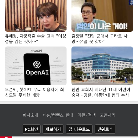
유혜정, 자궁적출 수술 고백 "여성
김정렬 "친형 군대서 구타로 사
성을 잃는 것이…"
망…유골 못 찾아"
오픈AI, 챗GPT 무료 이용자에 최
천안 교회서 지내던 11세 어린이
신모델 무제한 개방
숨져…경찰, 아동학대 혐의 수사
회사소개
제휴/컨텐츠 판매
약관·정책
고충처리
PC화면
제보하기
앱 다운로드
맨위로↑