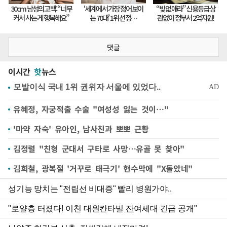
댓글
이시간
핫
뉴스
유혜정, 자궁적출 수술 "여성성 잃는 것이…"
'마약 자숙' 유아인, 남사친과 뽀뽀 근황
김정렬 "친형 군대서 구타로 사망…유골 못 찾아"
김희철, 광복절 '거꾸로 태극기' 현수막에 "X돌았네"