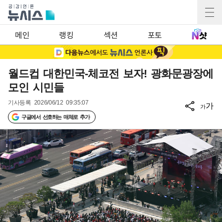
메인
랭킹
섹션
포토
월드컵 대한민국-체코전 보자! 광화문광장에
모인 시민들
기사등록
2026/06/12 09:35:07
가
가
구글에서 선호하는 매체로 추가