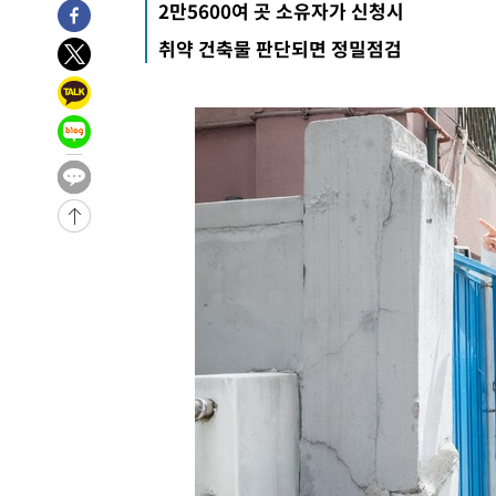
4시간 전 >
11시간 압수수색에 성접대 파문까지…'쑥대밭' 된 축구협회
2만5600여 곳 소유자가 신청시
4시간 전 >
[속보]규제합리화위원회 부위원장에 김태유 서울대 공대 교
취약 건축물 판단되면 정밀점검
후임
-12662초 전 >
이강인, 폭염 속 AT마드리드 첫 훈련…80명 식사 대접까
-9801초 전 >
미 사업체 일자리, 7월에 2.3만개 순감하고 그 전 2개월 10
향수정 (2보)
-9249초 전 >
[속보] 미 사업체, 일자리 7월에 2.3만 개 줄어…실업률은 
↓
-5112초 전 >
[속보]이 대통령 "부동산 공급 기존 사고방식 매달리지 말
실천"
-4197초 전 >
이란, "오만과 '중앙 단일 루트' 합의…북쪽 인바운드·남
드는 임시"
1시간 전 >
"낮 기온 소폭 하락"…수도권 폭염중대경보, 폭염경보로 하
1시간 전 >
[속보]이 대통령, '호우피해' 안동·의성 관할 4개 면 특별재
1시간 전 >
[단독]중수청 지원 검사들, 정원 초과 시 낮은 계급 임용…희망
수도
1시간 전 >
낮 최고 37도 찜통더위…곳곳 소나기·강원 많은 비[내일날씨
2시간 전 >
SK하이닉스, 용인·청주 팹에 54조 투자…"AI 메모리 수요 
3시간 전 >
여자배구 이재영·이다영 자매, 아제르바이잔 투란VC 입단
3시간 전 >
외국인 심판 성 접대 7경기 들여다보니…한국 축구 '5승 2무'
3시간 전 >
[속보]코스닥, 2.86포인트(0.36%) 내린 798.81마감
3시간 전 >
[속보]코스피, 6200선 약보합…0.60% 내린 6258.77에 마