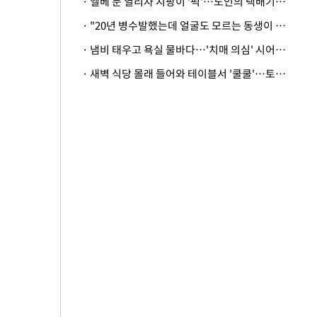
· 엘베 문 열리자 지팡이 '퍽'…노인의 택배기사 폭행 이유
· "20년 병수발했는데 얼굴도 모르는 동생이 유산 절반을"…배다른 형제 상속권 있을까
· 냄비 태우고 욕실 물바다…'치매 의심' 시어머니 검사 권유했다가 '날벼락'
· 새벽 식당 몰래 들어와 테이블서 '쿨쿨'…토사물 남기고 사라진 남성