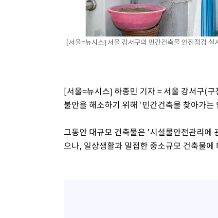
3시간 전 >
[속보]원·달러 환율, 7.7원 내린 1416.1원 마감
3시간 전 >
[속보] 노원서 40.1도 관측…서울, 2018년 이후 첫 40도
4시간 전 >
[속보]종합특검, '계엄 수용공간 확보' 신용해 前교정본부장 
[서울=뉴시스] 서울 강서구의 민간건축물 안전점검 실시 모
4시간 전 >
외신들도 주목한 韓축구 파문…"국민적 공분에 수사 재개"
4시간 전 >
11시간 압수수색에 성접대 파문까지…'쑥대밭' 된 축구협회
4시간 전 >
[속보]규제합리화위원회 부위원장에 김태유 서울대 공대 교
후임
[서울=뉴시스] 하종민 기자 = 서울 강서구
불안을 해소하기 위해 '민간건축물 찾아가는 
그동안 대규모 건축물은 '시설물안전관리에 관
으나, 일상생활과 밀접한 중소규모 건축물에 