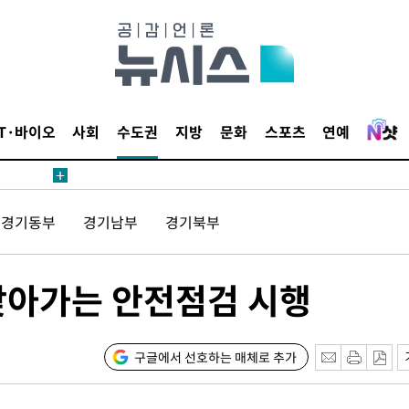
4.1%로
고 과감히
쪽 아웃바운
향
난지역 선포
IT·바이오
사회
수도권
지방
문화
스포츠
연예
지 못 갈
]
선제 대응"
경기동부
경기남부
경기북부
찾아가는 안전점검 시행
쳐
구글에서 선호하는 매체로 추가
기소