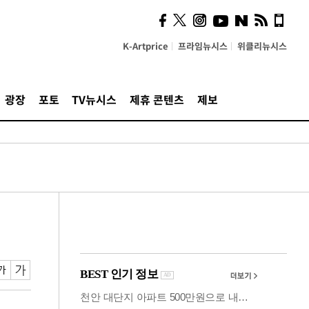
시, 스마트폰 액세서리에
NFC 더했다
K-Artprice
프라임뉴시스
위클리뉴시스
광장
포토
TV뉴시스
제휴 콘텐츠
제보