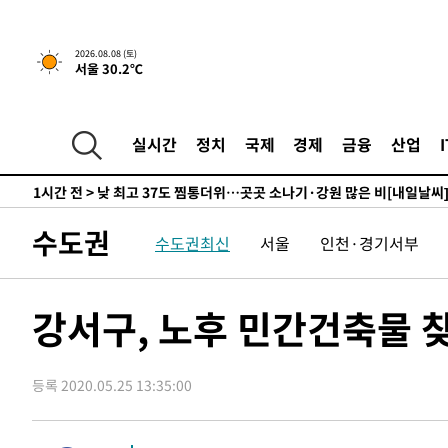
-9229초 전 >
[속보] 미 사업체, 일자리 7월에 2.3만 개 줄어…실업률은 
↓
-5092초 전 >
[속보]이 대통령 "부동산 공급 기존 사고방식 매달리지 말
실천"
2026.08.08 (토)
-4177초 전 >
이란, "오만과 '중앙 단일 루트' 합의…북쪽 인바운드·남
서울 30.2℃
드는 임시"
1시간 전 >
"낮 기온 소폭 하락"…수도권 폭염중대경보, 폭염경보로 하
1시간 전 >
[속보]이 대통령, '호우피해' 안동·의성 관할 4개 면 특별재
실시간
정치
국제
경제
금융
산업
1시간 전 >
[단독]중수청 지원 검사들, 정원 초과 시 낮은 계급 임용…희망
수도
1시간 전 >
낮 최고 37도 찜통더위…곳곳 소나기·강원 많은 비[내일날씨
2시간 전 >
SK하이닉스, 용인·청주 팹에 54조 투자…"AI 메모리 수요 
3시간 전 >
여자배구 이재영·이다영 자매, 아제르바이잔 투란VC 입단
수도권
수도권최신
서울
인천·경기서부
3시간 전 >
외국인 심판 성 접대 7경기 들여다보니…한국 축구 '5승 2무'
3시간 전 >
[속보]코스닥, 2.86포인트(0.36%) 내린 798.81마감
강서구, 노후 민간건축물 
3시간 전 >
[속보]코스피, 6200선 약보합…0.60% 내린 6258.77에 마
3시간 전 >
[속보]원·달러 환율, 7.7원 내린 1416.1원 마감
3시간 전 >
[속보] 노원서 40.1도 관측…서울, 2018년 이후 첫 40도
등록 2020.05.25 13:35:00
4시간 전 >
[속보]종합특검, '계엄 수용공간 확보' 신용해 前교정본부장 
4시간 전 >
외신들도 주목한 韓축구 파문…"국민적 공분에 수사 재개"