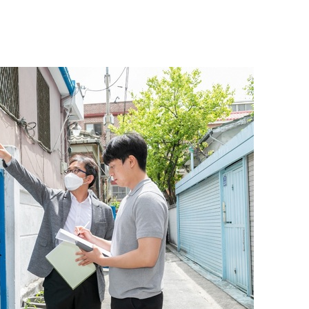
수…이병태
지(종합)
.3만개 하
4.1%로
고 과감히
쪽 아웃바운
향
난지역 선포
지 못 갈
]
선제 대응"
쳐