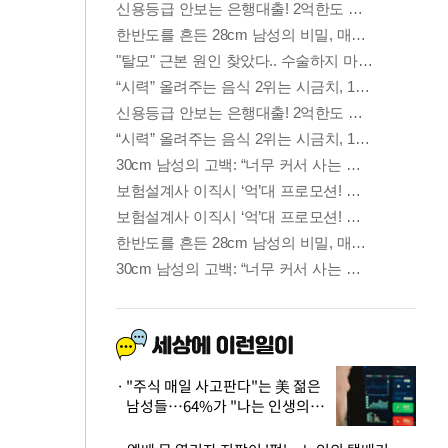
"주식 매일 사고판다"는 美 젊은
남성들…64%가 "나는 인생의
패배자“