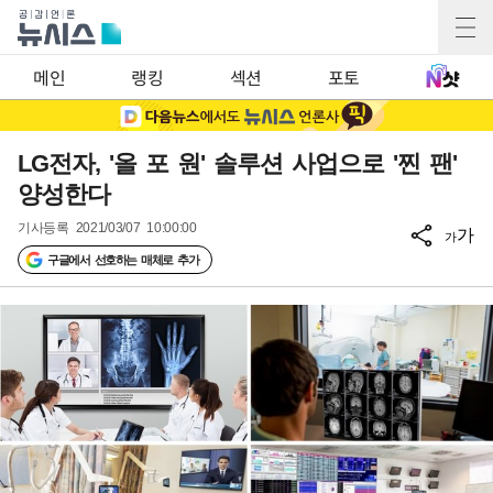
메인
랭킹
섹션
포토
LG전자, '올 포 원' 솔루션 사업으로 '찐 팬'
양성한다
기사등록
2021/03/07 10:00:00
가
가
구글에서 선호하는 매체로 추가