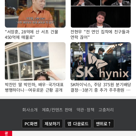
"서장훈, 28억에 산 서초 건물
전현무 "전 연인 집착에 친구들과
450억에 매물로"
연락 끊어"
박찬민 딸 박민하, 배우·국가대표
SK하이닉스, 주당 375원 분기배당
병행하더니…여유로운 근황 공개
결정…3분기 중 추가 주주환원 발
표
회사소개
제휴/컨텐츠 판매
약관·정책
고충처리
PC화면
제보하기
앱 다운로드
맨위로↑
광