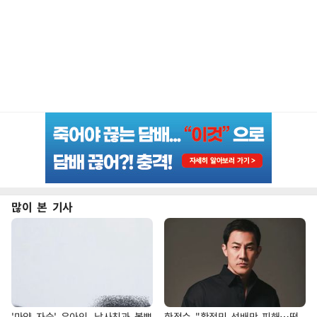
많이 본 기사
'마약 자숙' 유아인, 남사친과 볼뽀
한정수 "황정민 선배만 피해…떳