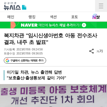
메인
랭킹
섹션
포토
복지차관 "임시신생아번호 아동 전수조사
결과, 내주 초 발표"
기사등록
2023/07/06 09:24:58
가
가
최종수정
2023/07/06 09:36:05
구글에서 선호하는 매체로 추가
이기일 차관, 뉴스 출연해 답변
"보호출산·출생통보제 같이 가야"