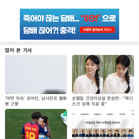
많이 본 기사
'마약 자숙' 유아인, 남사친과 볼뽀
손떨림 건강이상설 한승연…"목디
뽀 근황
스크 심해 치료 중"