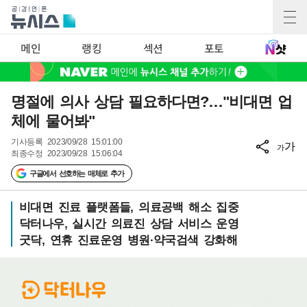
메인
랭킹
섹션
포토
명절에 의사 상담 필요하다면?…"비대면 업
체에 물어봐"
기사등록
2023/09/28 15:01:00
가
가
최종수정
2023/09/28 15:06:04
구글에서 선호하는 매체로 추가
비대면 진료 플랫폼들, 의료공백 해소 집중
닥터나우, 실시간 의료진 상담 서비스 운영
굿닥, 연휴 진료운영 병원·약국검색 강화해