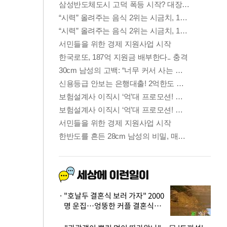
"호날두 결혼식 보러 가자" 2000
명 운집…엉뚱한 커플 결혼식에
'황당'