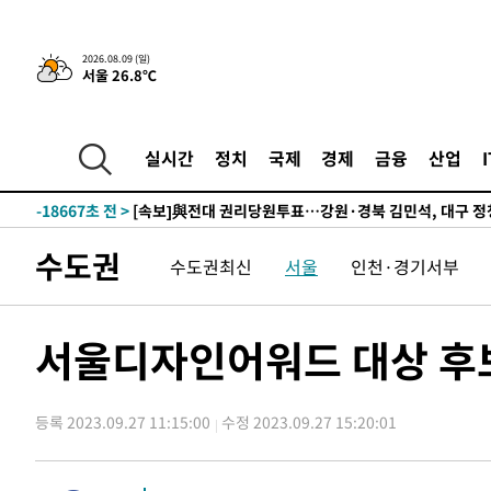
-27925초 전 >
네타냐후, 트럼프의 가자 평화 2차 15개조 평화안 '거부'
-24521초 전 >
이강인 ATM 입단식에 '상암벌 들썩'…"세계적인 선수 
2026.08.09 (일)
서울 26.8℃
-23517초 전 >
태풍 돌핀, 중 저장성 타이저우시 해안에 상륙 (1보)
-20863초 전 >
AT마드리드 데뷔 앞둔 이강인, 맨시티전 선발 대신 '벤치 
-19493초 전 >
[속보]與 강원·TK 당원투표 합산 김민석 48.54%로 
실시간
정치
국제
경제
금융
산업
44.40%
-18827초 전 >
與 강원·TK 당원투표 합산 김민석 46.01%로 승리…정
44.53%
-18667초 전 >
[속보]與전대 권리당원투표…강원·경북 김민석, 대구 정
-18474초 전 >
[속보]與 당대표 경선, 경북 권리당원 투표 김민석 47.3
수도권
수도권최신
서울
인천·경기서부
45.71%
-18376초 전 >
[속보]與 당대표 경선, 대구 권리당원 투표 정청래 47.8
46.35%
-18173초 전 >
[속보]與 당대표 경선, 강원 권리당원 투표 김민석 승리…5
득표
-16091초 전 >
"일본축구협회, 대한축구협회 성 접대 의혹 심판 조사"
서울디자인어워드 대상 후보
-8733초 전 >
[속보]장은수, KLPGA 제주삼다수 역전 우승…데뷔 10년 
상
-4098초 전 >
"얼마나 더웠으면"…안동 물길공원서 헤엄친 구렁이 '소동
등록 2023.09.27 11:15:00
수정 2023.09.27 15:20:01
-4025초 전 >
손흥민, 68분 뛰고 2경기 침묵…LAFC, 톨루카에 1-0 승리
-3297초 전 >
'2경기 연속 침묵' 손흥민, 톨루카전 68분만 뛰고 슈팅 0개
-2049초 전 >
이강인, 오늘 서울서 AT마드리드 입단식…'전례 없는 특급