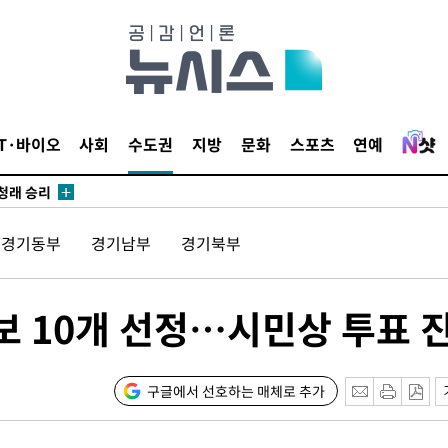
되길"
시작'
승리…정청래
IT·바이오
사회
수도권
지방
문화
스포츠
연예
청래
청래 승리
7%·정청래
경기동부
경기남부
경기북부
2%·김민석
0.30%
 10개 선정…시민상 투표 
차에 첫 정
'
(종합)
구글에서 선호하는 매체로 추가
대우'