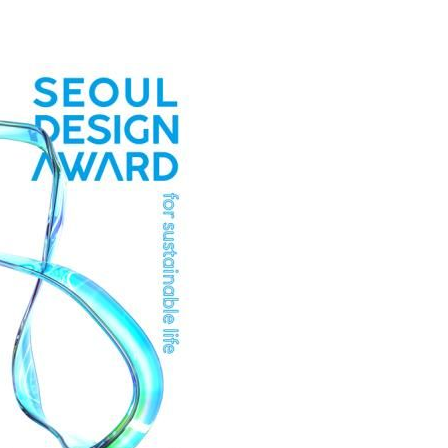
'온도차'
데뷔전
되길"
시작'
승리…정청래
청래
청래 승리
7%·정청래
2%·김민석
0.30%
차에 첫 정