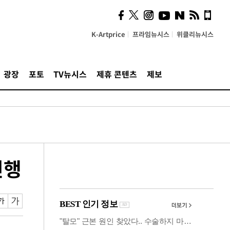
사이 해답 찾았죠"…알을
깨고 나온 '초자아'
K-Artprice
프라임뉴시스
위클리뉴시스
광장
포토
TV뉴시스
제휴 콘텐츠
제보
진행