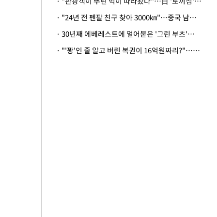
· "관광객이 뿌린 먹이 따라왔나"…日 '토끼섬' 멧돼지, 토끼까지 사냥
· "24년 전 펜팔 친구 찾아 3000㎞"…중국 남성 사연에 '뭉클'
· 30년째 에베레스트에 얼어붙은 '그린 부츠'…드디어 가족 품으로
· "'꽝'인 줄 알고 버린 복권이 16억원짜리?"…극적으로 되찾은 사연