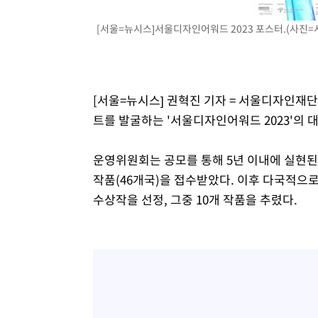
상
-4118초 전 >
"얼마나 더웠으면"…안동 물길공원서 헤엄친 구렁이 '소동
[서울=뉴시스]서울디자인어워드 2023 포스터.(사진=서
-4045초 전 >
손흥민, 68분 뛰고 2경기 침묵…LAFC, 톨루카에 1-0 승리
-3317초 전 >
'2경기 연속 침묵' 손흥민, 톨루카전 68분만 뛰고 슈팅 0개
-2069초 전 >
이강인, 오늘 서울서 AT마드리드 입단식…'전례 없는 특급
3시간 전 >
'여긴 20도, 저긴 50도'…열화상 카메라로 본 폭염 저감시설 
[서울=뉴시스] 권혁진 기자 = 서울디자인재
3시간 전 >
콜롬비아 신임 우파 대통령 취임 하루만에 차량폭탄 폭발 사건
트를 발굴하는 '서울디자인어워드 2023'의 대
운영위원회는 공모를 통해 5년 이내에 실현된
작품(46개국)을 접수받았다. 이후 다국적으로
수상작을 선정, 그중 10개 작품을 추렸다.