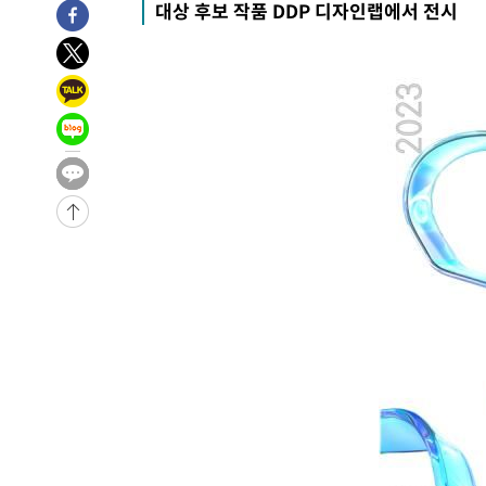
대상 후보 작품 DDP 디자인랩에서 전시
3시간 전 >
'여긴 20도, 저긴 50도'…열화상 카메라로 본 폭염 저감시설 
3시간 전 >
콜롬비아 신임 우파 대통령 취임 하루만에 차량폭탄 폭발 사건
-30379초 전 >
'AT마드리드 7번' 이강인, 맨시티 상대로 비공식 데뷔전
-29881초 전 >
[속보]'AT마드리드 7번' 이강인, 맨시티 상대로 비공식 
-27945초 전 >
네타냐후, 트럼프의 가자 평화 2차 15개조 평화안 '거부'
-24541초 전 >
이강인 ATM 입단식에 '상암벌 들썩'…"세계적인 선수 
-23537초 전 >
태풍 돌핀, 중 저장성 타이저우시 해안에 상륙 (1보)
-20883초 전 >
AT마드리드 데뷔 앞둔 이강인, 맨시티전 선발 대신 '벤치 
-19513초 전 >
[속보]與 강원·TK 당원투표 합산 김민석 48.54%로 
44.40%
-18847초 전 >
與 강원·TK 당원투표 합산 김민석 46.01%로 승리…정
44.53%
-18687초 전 >
[속보]與전대 권리당원투표…강원·경북 김민석, 대구 정
-18494초 전 >
[속보]與 당대표 경선, 경북 권리당원 투표 김민석 47.3
45.71%
-18396초 전 >
[속보]與 당대표 경선, 대구 권리당원 투표 정청래 47.8
46.35%
-18193초 전 >
[속보]與 당대표 경선, 강원 권리당원 투표 김민석 승리…5
득표
-16111초 전 >
"일본축구협회, 대한축구협회 성 접대 의혹 심판 조사"
-8753초 전 >
[속보]장은수, KLPGA 제주삼다수 역전 우승…데뷔 10년 