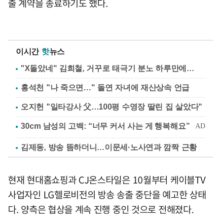
출 계약을 종료하기도 했다.
이시간
핫
뉴스
"X돌았네" 김희철, 거꾸로 태극기 분노 하루만에…
홍석천 "나 죽으면…" 돌연 자녀에 재산상속 언급
오지헌 "일타강사 父…100평 수영장 딸린 집 살았다"
김제동, 방송 뜸하더니…이문세·노사연과 깜짝 근황
현재 현대홈쇼핑과 CJ온스타일은 10월부터 케이블TV
사업자인 LG헬로비전의 방송 송출 중단을 예고한 상태
다. 양측은 협상을 계속 진행 중인 것으로 전해졌다.