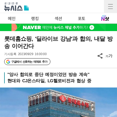
메인
랭킹
섹션
포토
롯데홈쇼핑, '딜라이브 강남'과 합의, 내달 방
송 이어간다
기사등록
2023/09/29 16:00:00
가
가
구글에서 선호하는 매체로 추가
"양사 합의로 중단 예정이었던 방송 계속"
현대와 CJ온스타일, LG헬로비전과 협상 중