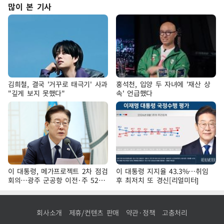
많이 본 기사
김희철, 결국 '거꾸로 태극기' 사과
홍석천, 입양 두 자녀에 '재산 상
"깊게 보지 못했다"
속' 언급했다
이 대통령, 메가프로젝트 2차 점검
이 대통령 지지율 43.3%…취임
회의…광주 군공항 이전·주 52시
후 최저치 또 경신[리얼미터]
간 예외 등 논의
회사소개
제휴/컨텐츠 판매
약관·정책
고충처리