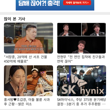
많이 본 기사
"서장훈, 28억에 산 서초 건물
전현무 "전 연인 집착에 친구들과
450억에 매물로"
연락 끊어"
홍서범♥조갑경, 아들 불륜 사과
SK하이닉스, 주당 375원 분기배당
후 근황…밝은 미소
결정…3분기 중 추가 주주환원 발
표