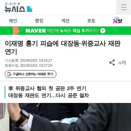
메인
랭킹
섹션
포토
이재명 흉기 피습에 대장동·위증교사 재판
연기
기사등록
2024/01/03 18:16:27
가
가
최종수정
2024/01/03 18:27:29
구글에서 선호하는 매체로 추가
李 위증교사 혐의 첫 공판 2주 연기
대장동 재판도 연기…다시 공준 절차