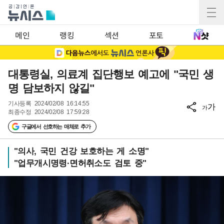
메인
랭킹
섹션
포토
대통령실, 의료계 집단행보 예고에 "국민 생
명 담보하지 않길"
기사등록
2024/02/08 16:14:55
가
가
최종수정
2024/02/08 17:59:28
구글에서 선호하는 매체로 추가
"의사, 국민 건강 보호하는 게 소명"
"업무개시명령·면허취소도 검토 중"