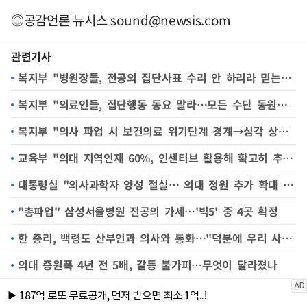
◎공감언론 뉴시스
sound@newsis.com
관련기사
복지부 "병원장들, 전공의 집단사표 수리 안 하리라 믿는다"
복지부 "의료인들, 집단행동 동요 말라…모든 수단 동원해 대응"
복지부 "의사 파업 시 보건의료 위기단계 경계→심각 상향"(종합)
교육부 "의대 지역인재 60%, 인센티브 활용해 확고히 추진"
대통령실 "의사과학자 양성 절실… 의대 정원 추가 확대 장기적 검토"
"총파업" 삼성서울병원 전공의 가세…'빅5' 중 4곳 확정
한 총리, 백령도 산부인과 의사와 통화…"덕분에 우리 사회 유지돼"(종합)
의대 증원폭 4년 전 5배, 갈등 불가피…무엇이 달라졌나