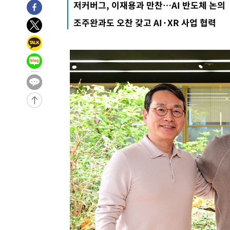
저커버그, 이재용과 만찬…AI 반도체 논의
주 날씨]
-9653초 전 >
축구협회 "압수수색·성접대 논란 사과…쇄신의 기회로 삼
조주완과도 오찬 갖고 AI·XR 사업 협력
-8170초 전 >
[속보]'압수수색·성접대 논란' 축구협회 "실망과 걱정 안
송"
53분 전 >
'최고 37도' 폭염 지속…강원동해안 최대 150㎜ 비
2시간 전 >
[속보]뉴욕증시 상승 마감…S&P 0.6% 나스닥 1.3%↑