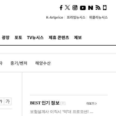
사이 해답 찾았죠"…알을
깨고 나온 '초자아'
K-Artprice
프라임뉴시스
위클리뉴시스
광장
포토
TV뉴시스
제휴 콘텐츠
제보
자
중기/벤처
해양수산