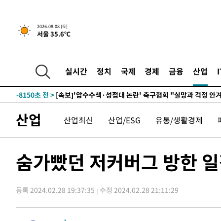
-21768초 전 >
백운산서 80년근 천종산삼 9뿌리 발견…감정가 1.3억원
-19478초 전 >
선재도서 해루질 나섰다 실종 60대, 닷새 만에 숨진 채 발
2026.08.08 (토)
서울 35.6℃
-17012초 전 >
남자 농구, 나고야 아시안게임서 '홈팀' 일본과 한일전
-16388초 전 >
여수 오동도 해상서 모터보트 전복…1명 사망·1명 실종
-12615초 전 >
극한폭염 한풀 꺾이지만…'낮 최고 35도' 무더위, 열대야
실시간
정치
국제
경제
금융
산업
주 날씨]
-9633초 전 >
축구협회 "압수수색·성접대 논란 사과…쇄신의 기회로 삼
-8150초 전 >
[속보]'압수수색·성접대 논란' 축구협회 "실망과 걱정 안
송"
53분 전 >
'최고 37도' 폭염 지속…강원동해안 최대 150㎜ 비
산업
산업최신
산업/ESG
유통/생활경제
2시간 전 >
[속보]뉴욕증시 상승 마감…S&P 0.6% 나스닥 1.3%↑
-31736초 전 >
온열질환 사망자 3명 늘어…누적 환자 3000명 돌파
-25681초 전 >
강릉에 시간당 81.4㎜ 물폭탄…도로 잠기고 담벼락 붕괴
숨가빴던 저커버그 방한 일
-21788초 전 >
백운산서 80년근 천종산삼 9뿌리 발견…감정가 1.3억원
-19498초 전 >
선재도서 해루질 나섰다 실종 60대, 닷새 만에 숨진 채 발
등록 2024.02.28 19:37:35
수정 2024.02.28 21:11:29
-17032초 전 >
남자 농구, 나고야 아시안게임서 '홈팀' 일본과 한일전
-16408초 전 >
여수 오동도 해상서 모터보트 전복…1명 사망·1명 실종
-12635초 전 >
극한폭염 한풀 꺾이지만…'낮 최고 35도' 무더위, 열대야