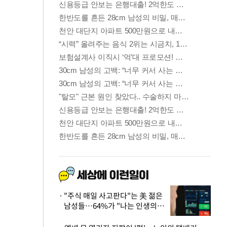
"주식 매일 사고판다"는 美 젊은
남성들…64%가 "나는 인생의
패배자“