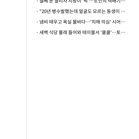
· 엘베 문 열리자 지팡이 '퍽'…노인의 택배기사 폭행 이유
· "20년 병수발했는데 얼굴도 모르는 동생이 유산 절반을"…배다른 형제 상속권 있을까
· 냄비 태우고 욕실 물바다…'치매 의심' 시어머니 검사 권유했다가 '날벼락'
· 새벽 식당 몰래 들어와 테이블서 '쿨쿨'…토사물 남기고 사라진 남성