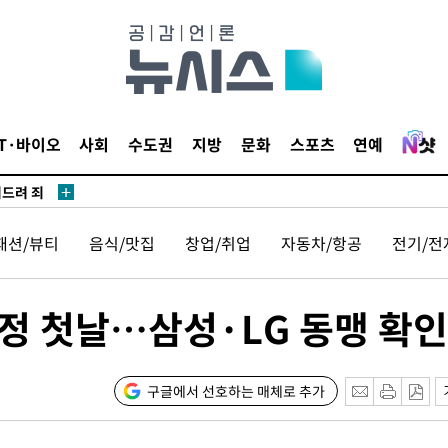
견
 계속[다음
IT·바이오
사회
수도권
지방
문화
스포츠
연예
겠다"
겨드려 죄
패션/뷰티
음식/맛집
창업/취업
자동차/항공
전기/전
정 첫날…삼성·LG 동맹 확인
견
구글에서 선호하는 매체로 추가
 계속[다음