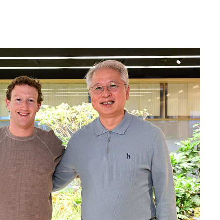
겠다"
겨드려 죄