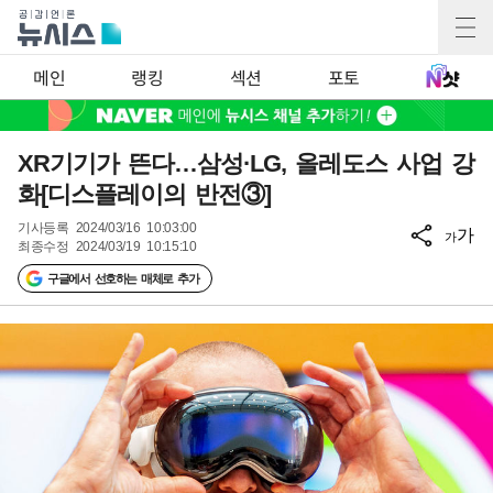
메인
랭킹
섹션
포토
XR기기가 뜬다…삼성·LG, 올레도스 사업 강
화[디스플레이의 반전③]
기사등록
2024/03/16 10:03:00
가
가
최종수정
2024/03/19 10:15:10
구글에서 선호하는 매체로 추가