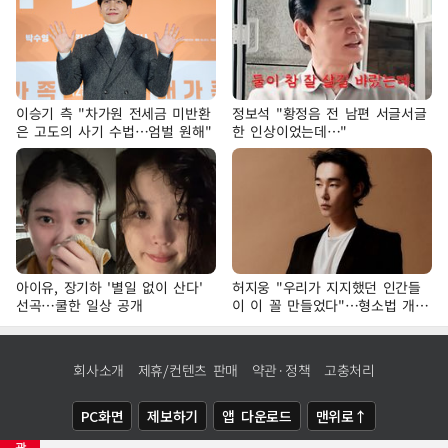
이승기 측 "차가원 전세금 미반환
정보석 "황정음 전 남편 서글서글
은 고도의 사기 수법…엄벌 원해"
한 인상이었는데…"
아이유, 장기하 '별일 없이 산다'
허지웅 "우리가 지지했던 인간들
선곡…쿨한 일상 공개
이 이 꼴 만들었다"…형소법 개정
에 격한 반응
회사소개
제휴/컨텐츠 판매
약관·정책
고충처리
PC화면
제보하기
앱 다운로드
맨위로↑
광