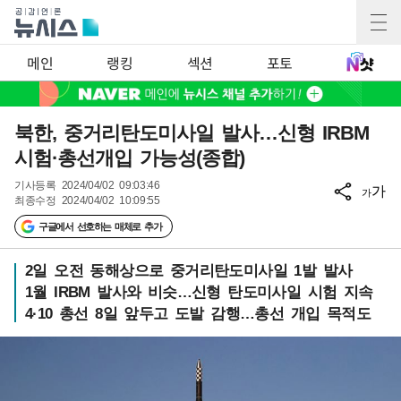
메인
랭킹
섹션
포토
북한, 중거리탄도미사일 발사…신형 IRBM
시험·총선개입 가능성(종합)
기사등록
2024/04/02 09:03:46
가
가
최종수정
2024/04/02 10:09:55
구글에서 선호하는 매체로 추가
2일 오전 동해상으로 중거리탄도미사일 1발 발사
1월 IRBM 발사와 비슷…신형 탄도미사일 시험 지속
4·10 총선 8일 앞두고 도발 감행…총선 개입 목적도