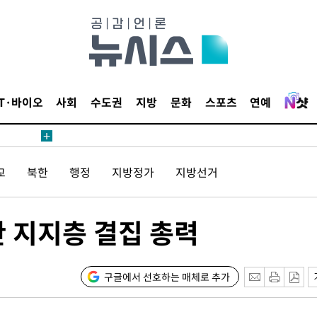
IT·바이오
사회
수도권
지방
문화
스포츠
연예
교
북한
행정
지방정가
지방선거
판 지지층 결집 총력
구글에서 선호하는 매체로 추가