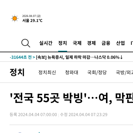
2026.08.07 (금)
서울 29.1℃
실시간
정치
국제
경제
금융
산업
-31644초 전 >
[속보] 뉴욕증시, 일제 하락 마감…나스닥 0.06%↓
정치
정치최신
청와대
국회/정당
국방/외
'전국 55곳 박빙'…여, 막
등록 2024.04.04 07:00:00
수정 2024.04.04 07:23:29