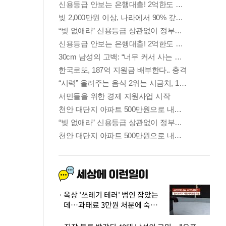
옥상 '쓰레기 테러' 범인 잡았는
데…과태료 3만원 처분에 숙박업
주 허탈