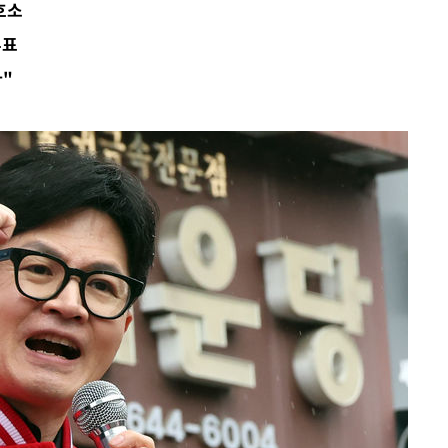
호소
투표
다"