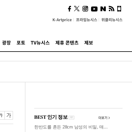
의견, 국토부·LH에 충실히
전달할 것"
K-Artprice
프라임뉴시스
위클리뉴시스
광장
포토
TV뉴시스
제휴 콘텐츠
제보