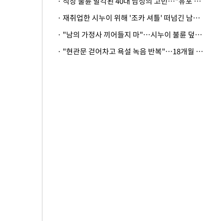
· 직장 불륜 발각된 40대 남성의 고민…"유포 동료 명예훼손·협박죄 고소 가능할까"
· 재취업한 시누이 위해 '조카 셔틀' 떠넘긴 남편…아내 "난 못한다"
· "남의 가정사 끼어들지 마"…시누이 불륜 덮으려는 남편에 억울한 아내
· "현관문 걷어차고 욕설 녹음 반복"…18개월 아기 키우는 집 뒤흔든 '앞집의 비극'