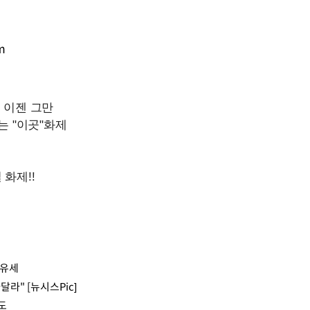
m
원유세
라" [뉴시스Pic]
도