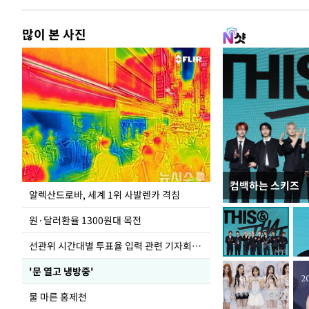
많이 본 사진
컴백하는 스키즈
극한 폭염에 바닥
알렉산드로바, 세계 1위 사발렌카 격침
도
원·달러환율 1300원대 목전
선관위 시간대별 투표율 입력 관련 기자회견하는 주진우 의원
'문 열고 냉방중'
물 마른 홍제천