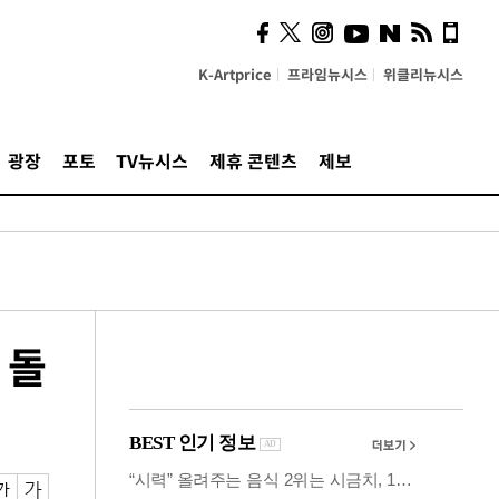
사이 해답 찾았죠"…알을
깨고 나온 '초자아'
K-Artprice
프라임뉴시스
위클리뉴시스
광장
포토
TV뉴시스
제휴 콘텐츠
제보
 돌