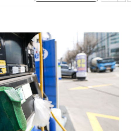
(종합)
대우'
'온도차'
 밝혀
발로 부상
되길"
시작'
승리…정청래
청래
청래 승리
7%·정청래
2%·김민석