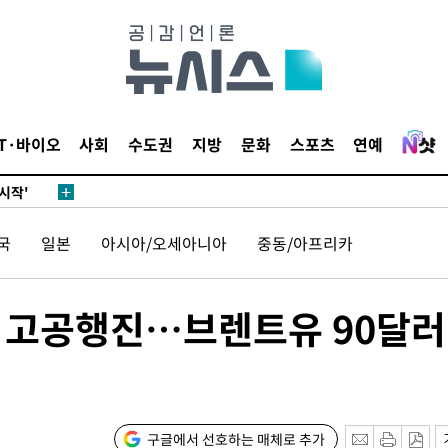
발로 부상
되길"
IT·바이오
사회
수도권
지방
문화
스포츠
연예
시작'
승리…정청래
국
일본
아시아/오세아니아
중동/아프리카
청래
청래 승리
7%·정청래
 고공행진…브렌트유 90달러
2%·김민석
0.30%
 차에 첫
구글에서 선호하는 매체로 추가
'