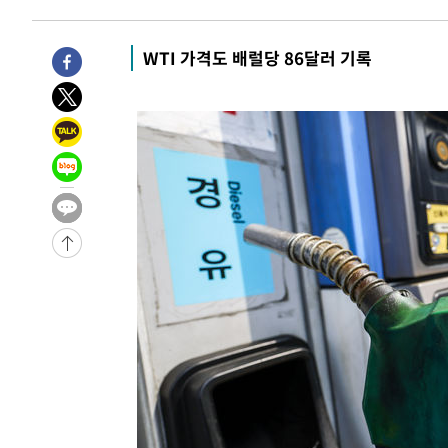
-7776초 전 >
손흥민, 68분 뛰고 2경기 침묵…LAFC, 톨루카에 1-0 승리
-7048초 전 >
'2경기 연속 침묵' 손흥민, 톨루카전 68분만 뛰고 슈팅 0개
WTI 가격도 배럴당 86달러 기록
-5800초 전 >
이강인, 오늘 서울서 AT마드리드 입단식…'전례 없는 특급
2시간 전 >
'여긴 20도, 저긴 50도'…열화상 카메라로 본 폭염 저감시설 
2시간 전 >
콜롬비아 신임 우파 대통령 취임 하루만에 차량폭탄 폭발 사건
3시간 전 >
튀르키예 외무장관, "메카 3국 방위협정은 이란이 목표 아냐 "
4시간 전 >
이군이 불법 군시설 건설한 레바논 남부에서 레바논군 3명 폭
-31676초 전 >
네타냐후, 트럼프의 가자 평화 2차 15개조 평화안 '거부'
-28272초 전 >
이강인 ATM 입단식에 '상암벌 들썩'…"세계적인 선수 
-27268초 전 >
태풍 돌핀, 중 저장성 타이저우시 해안에 상륙 (1보)
-24614초 전 >
AT마드리드 데뷔 앞둔 이강인, 맨시티전 선발 대신 '벤치 
-23244초 전 >
[속보]與 강원·TK 당원투표 합산 김민석 48.54%로 
44.40%
-22578초 전 >
與 강원·TK 당원투표 합산 김민석 46.01%로 승리…정
44.53%
-22418초 전 >
[속보]與전대 권리당원투표…강원·경북 김민석, 대구 정
-22225초 전 >
[속보]與 당대표 경선, 경북 권리당원 투표 김민석 47.3
45.71%
-22127초 전 >
[속보]與 당대표 경선, 대구 권리당원 투표 정청래 47.8