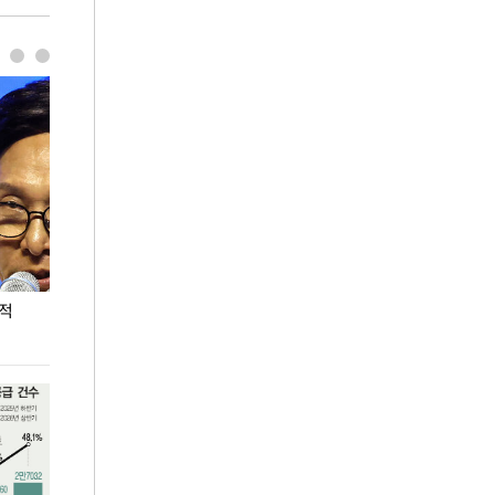
누적
용산·강남·서초 유휴부지까지…세제 이은 '영끌'
폭염 속 주말 풍
공급대책 윤곽