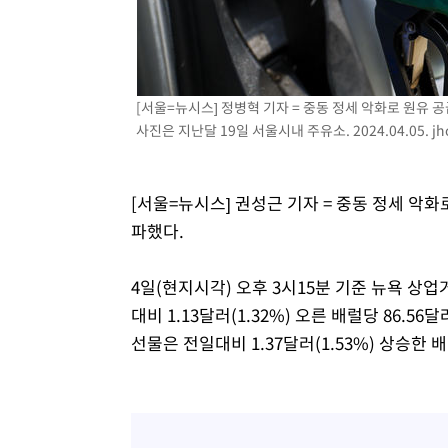
46.35%
-21924초 전 >
[속보]與 당대표 경선, 강원 권리당원 투표 김민석 승리…5
득표
-19842초 전 >
"일본축구협회, 대한축구협회 성 접대 의혹 심판 조사"
-12484초 전 >
[속보]장은수, KLPGA 제주삼다수 역전 우승…데뷔 10년
정상
[서울=뉴시스] 정병혁 기자 = 중동 정세 악화로 원유 
-7849초 전 >
"얼마나 더웠으면"…안동 물길공원서 헤엄친 구렁이 '소동
사진은 지난달 19일 서울시내 주유소. 2024.04.05.
j
-7776초 전 >
손흥민, 68분 뛰고 2경기 침묵…LAFC, 톨루카에 1-0 승리
-7048초 전 >
'2경기 연속 침묵' 손흥민, 톨루카전 68분만 뛰고 슈팅 0개
-5800초 전 >
이강인, 오늘 서울서 AT마드리드 입단식…'전례 없는 특급
[서울=뉴시스] 권성근 기자 = 중동 정세 악
2시간 전 >
'여긴 20도, 저긴 50도'…열화상 카메라로 본 폭염 저감시설 
파했다.
2시간 전 >
콜롬비아 신임 우파 대통령 취임 하루만에 차량폭탄 폭발 사건
3시간 전 >
튀르키예 외무장관, "메카 3국 방위협정은 이란이 목표 아냐 "
4일(현지시각) 오후 3시15분 기준 뉴욕 상업
4시간 전 >
이군이 불법 군시설 건설한 레바논 남부에서 레바논군 3명 폭
대비 1.13달러(1.32%) 오른 배럴당 86.
선물은 전일대비 1.37달러(1.53%) 상승한 