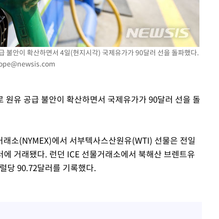
0.30%
 차에 첫
공급 불안이 확산하면서 4일(현지시각) 국제유가가 90달러 선을 돌파했다.
'
hope@newsis.com
(종합)
대우'
화로 원유 공급 불안이 확산하면서 국제유가가 90달러 선을 돌
'온도차'
 밝혀
거래소(NYMEX)에서 서부텍사스산원유(WTI) 선물은 전일
발로 부상
56달러에 거래됐다. 런던 ICE 선물거래소에서 북해산 브렌트유
배럴당 90.72달러를 기록했다.