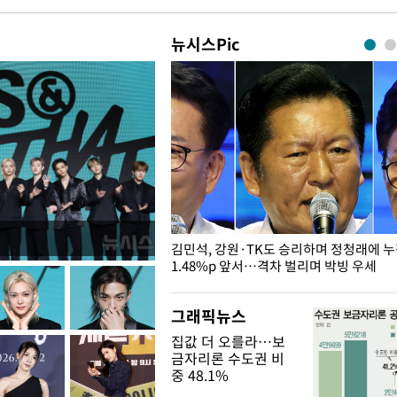
뉴시스Pic
 드러난 홍제천…물고기 떼죽음
김민석, 강원·TK도 승리하며 정청래에 
1.48%p 앞서…격차 벌리며 박빙 우세
그래픽뉴스
집값 더 오를라…보
금자리론 수도권 비
중 48.1%