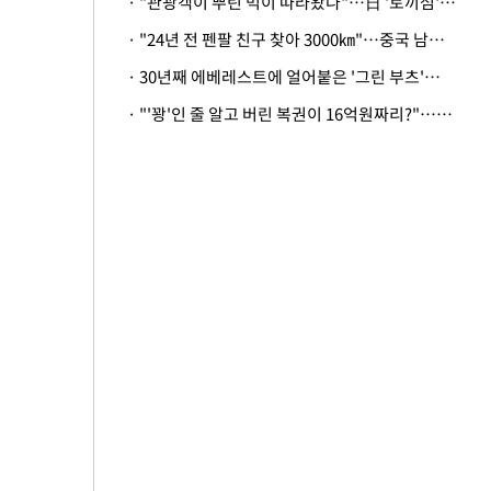
· "관광객이 뿌린 먹이 따라왔나"…日 '토끼섬' 멧돼지, 토끼까지 사냥
· "24년 전 펜팔 친구 찾아 3000㎞"…중국 남성 사연에 '뭉클'
· 30년째 에베레스트에 얼어붙은 '그린 부츠'…드디어 가족 품으로
· "'꽝'인 줄 알고 버린 복권이 16억원짜리?"…극적으로 되찾은 사연