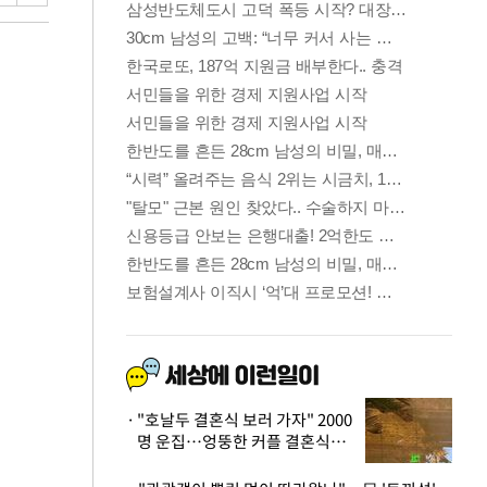
"호날두 결혼식 보러 가자" 2000
명 운집…엉뚱한 커플 결혼식에
'황당'