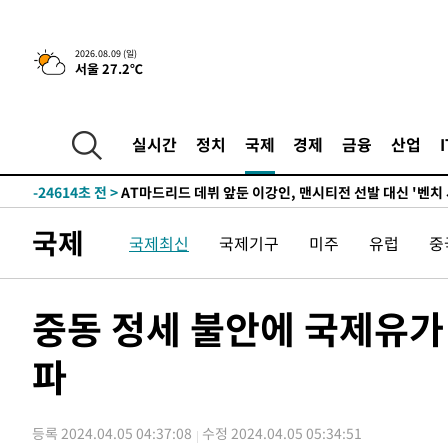
2026.08.09 (일)
서울 27.2℃
4시간 전 >
이군이 불법 군시설 건설한 레바논 남부에서 레바논군 3명 폭
-31676초 전 >
네타냐후, 트럼프의 가자 평화 2차 15개조 평화안 '거부'
-28272초 전 >
이강인 ATM 입단식에 '상암벌 들썩'…"세계적인 선수 
실시간
정치
국제
경제
금융
산업
-27268초 전 >
태풍 돌핀, 중 저장성 타이저우시 해안에 상륙 (1보)
-24614초 전 >
AT마드리드 데뷔 앞둔 이강인, 맨시티전 선발 대신 '벤치 
-23244초 전 >
[속보]與 강원·TK 당원투표 합산 김민석 48.54%로 
국제
국제최신
국제기구
미주
유럽
중
44.40%
-22578초 전 >
與 강원·TK 당원투표 합산 김민석 46.01%로 승리…정
44.53%
-22418초 전 >
[속보]與전대 권리당원투표…강원·경북 김민석, 대구 정
-22225초 전 >
[속보]與 당대표 경선, 경북 권리당원 투표 김민석 47.3
중동 정세 불안에 국제유가
45.71%
-22127초 전 >
[속보]與 당대표 경선, 대구 권리당원 투표 정청래 47.8
46.35%
파
-21924초 전 >
[속보]與 당대표 경선, 강원 권리당원 투표 김민석 승리…5
득표
-19842초 전 >
"일본축구협회, 대한축구협회 성 접대 의혹 심판 조사"
-12484초 전 >
[속보]장은수, KLPGA 제주삼다수 역전 우승…데뷔 10년
등록 2024.04.05 04:37:08
수정 2024.04.05 05:34:51
정상
-7849초 전 >
"얼마나 더웠으면"…안동 물길공원서 헤엄친 구렁이 '소동