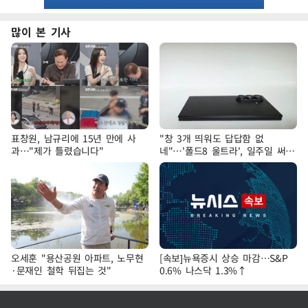
많이 본 기사
표창원, 남규리에 15년 만에 사
"창 3개 띄워도 답답함 없
과…"제가 틀렸습니다"
네"…'폴드8 울트라', 일주일 써보
니
오세훈 "용산공원 아파트, 노무현
[속보]뉴욕증시 상승 마감…S&P
·문재인 철학 뒤집는 것"
0.6% 나스닥 1.3%↑