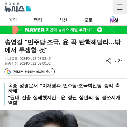
메인
랭킹
섹션
포토
송영길 "민주당·조국, 윤 꼭 탄핵해달라…밖
에서 투쟁할 것"
기사등록
2024/04/12 08:53:46
가
가
최종수정
2024/04/12 09:00:52
구글에서 선호하는 매체로 추가
옥중 성명문서 "이재명과 민주당·조국혁신당 승리 축
하해"
"원내 진출 실패했지만…윤 정권 심판의 장 불쏘시개
역할"