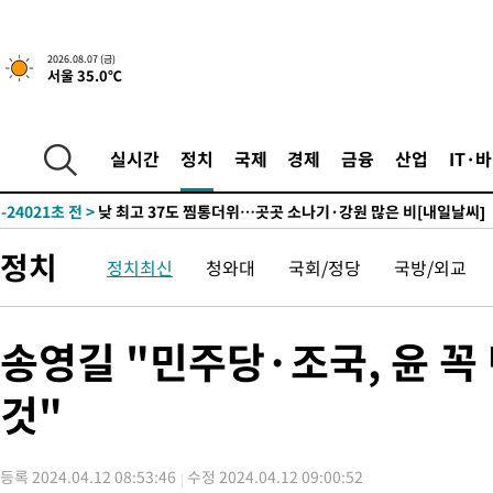
2026.08.07 (금)
서울 35.0℃
29분 전 >
민주 콩고 에볼라환자 4천명 돌파, 4053명 발생 1850명 사망
-26123초 전 >
"낮 기온 소폭 하락"…수도권 폭염중대경보, 폭염경보로 하향
-26087초 전 >
[속보]이 대통령, '호우피해' 안동·의성 관할 4개 면 특별재난
실시간
정치
국제
경제
금융
산업
IT·
선포
-26050초 전 >
[단독]중수청 지원 검사들, 정원 초과 시 낮은 계급 임용…희망
갈 수도
-24021초 전 >
낮 최고 37도 찜통더위…곳곳 소나기·강원 많은 비[내일날씨]
-22327초 전 >
SK하이닉스, 용인·청주 팹에 54조 투자…"AI 메모리 수요 선
정치
정치최신
청와대
국회/정당
국방/외교
응"
-19183초 전 >
여자배구 이재영·이다영 자매, 아제르바이잔 투란VC 입단
-18436초 전 >
외국인 심판 성 접대 7경기 들여다보니…한국 축구 '5승 2무'
-18170초 전 >
[속보]코스닥, 2.86포인트(0.36%) 내린 798.81마감
송영길 "민주당·조국, 윤 
-18123초 전 >
[속보]코스피, 6200선 약보합…0.60% 내린 6258.77에 마쳐
것"
-18103초 전 >
[속보]원·달러 환율, 7.7원 내린 1416.1원 마감
-17992초 전 >
[속보] 노원서 40.1도 관측…서울, 2018년 이후 첫 40도
-15082초 전 >
[속보]종합특검, '계엄 수용공간 확보' 신용해 前교정본부장 기
등록 2024.04.12 08:53:46
수정 2024.04.12 09:00:52
-13955초 전 >
외신들도 주목한 韓축구 파문…"국민적 공분에 수사 재개"