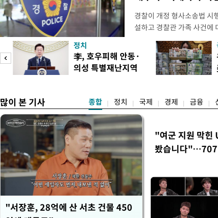
경찰이 개정 형사소송법 시
설하고 경찰관 가족 사건에 
피제'를 도입한다. 경찰청은 
정치
후속 조치 태스크포스(TF)'
李, 호우피해 안동·
우선 올해 하반기 인사에 
의성 특별재난지역
하던 수사감찰 기능을 인권
도
선포
많이 본 기사
종합
정치
국제
경제
금융
"여군 지원 막힌 
봤습니다"…707
벽 소화'
"서장훈, 28억에 산 서초 건물 450