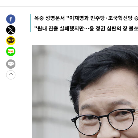
-13926초 전 >
11시간 압수수색에 성접대 파문까지…'쑥대밭' 된 축구협회
-12948초 전 >
[속보]규제합리화위원회 부위원장에 김태유 서울대 공대 교수
옥중 성명문서 "이재명과 민주당·조국혁신당 
병태 후임
-9306초 전 >
[속보]국힘 윤리위, '돌려차기 발언' 진종오·서범수 징계 절차 
"원내 진출 실패했지만…윤 정권 심판의 장 불
-4631초 전 >
[속보] 7월 중국 수출 23.9%↑ 수입 27.5%↑…무역총액 25.
-1791초 전 >
[속보]'채상병 순직 책임' 임성근, 항소심도 징역 3년
-1657초 전 >
[속보]종합특검, '관저이전 봐주기 감사' 유병호 구속기소
29분 전 >
민주 콩고 에볼라환자 4천명 돌파, 4053명 발생 1850명 사망
-26123초 전 >
"낮 기온 소폭 하락"…수도권 폭염중대경보, 폭염경보로 하향
-26087초 전 >
[속보]이 대통령, '호우피해' 안동·의성 관할 4개 면 특별재난
선포
-26050초 전 >
[단독]중수청 지원 검사들, 정원 초과 시 낮은 계급 임용…희망
갈 수도
-24021초 전 >
낮 최고 37도 찜통더위…곳곳 소나기·강원 많은 비[내일날씨]
-22327초 전 >
SK하이닉스, 용인·청주 팹에 54조 투자…"AI 메모리 수요 선
응"
-19183초 전 >
여자배구 이재영·이다영 자매, 아제르바이잔 투란VC 입단
-18436초 전 >
외국인 심판 성 접대 7경기 들여다보니…한국 축구 '5승 2무'
-18170초 전 >
[속보]코스닥, 2.86포인트(0.36%) 내린 798.81마감
-18123초 전 >
[속보]코스피, 6200선 약보합…0.60% 내린 6258.77에 마쳐