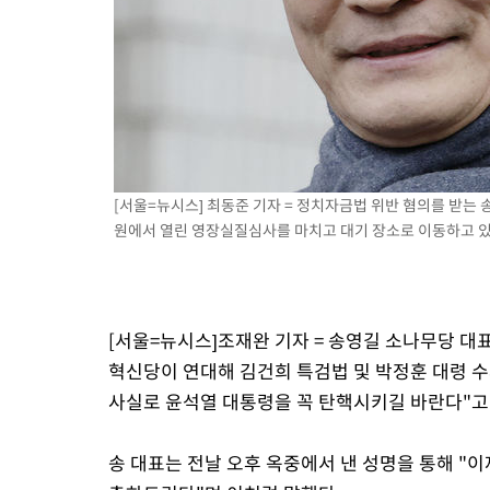
-18103초 전 >
[속보]원·달러 환율, 7.7원 내린 1416.1원 마감
-17992초 전 >
[속보] 노원서 40.1도 관측…서울, 2018년 이후 첫 40도
-15082초 전 >
[속보]종합특검, '계엄 수용공간 확보' 신용해 前교정본부장 기
-13955초 전 >
외신들도 주목한 韓축구 파문…"국민적 공분에 수사 재개"
-13926초 전 >
11시간 압수수색에 성접대 파문까지…'쑥대밭' 된 축구협회
-12948초 전 >
[속보]규제합리화위원회 부위원장에 김태유 서울대 공대 교수
[서울=뉴시스] 최동준 기자 = 정치자금법 위반 혐의를 받는
병태 후임
-9306초 전 >
[속보]국힘 윤리위, '돌려차기 발언' 진종오·서범수 징계 절차 
원에서 열린 영장실질심사를 마치고 대기 장소로 이동하고 있다. 
-4631초 전 >
[속보] 7월 중국 수출 23.9%↑ 수입 27.5%↑…무역총액 25.
-1791초 전 >
[속보]'채상병 순직 책임' 임성근, 항소심도 징역 3년
-1657초 전 >
[속보]종합특검, '관저이전 봐주기 감사' 유병호 구속기소
29분 전 >
민주 콩고 에볼라환자 4천명 돌파, 4053명 발생 1850명 사망
[서울=뉴시스]조재완 기자 = 송영길 소나무당 대표
혁신당이 연대해 김건희 특검법 및 박정훈 대령 
사실로 윤석열 대통령을 꼭 탄핵시키길 바란다"고
송 대표는 전날 오후 옥중에서 낸 성명을 통해 "