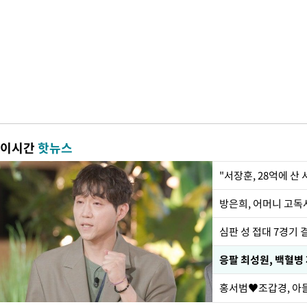
이시간
핫뉴스
"서장훈, 28억에 산
방은희, 어머니 고독사
심판 성 접대 7경기 
응팔 최성원, 백혈병
홍서범♥조갑경, 아들