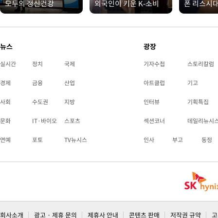
모두의 정신건강
외국인이 키운 K-소비
폰 리스시
뉴스
광장
실시간
정치
국제
기자수첩
스토리칼럼
경제
금융
산업
아트클럽
기고
사회
수도권
지방
인터뷰
기획특집
문화
IT·바이오
스포츠
섹션코너
데일리뉴시
연예
포토
TV뉴시스
인사
부고
동정
회사소개
광고 · 제휴 문의
제휴사 안내
콘텐츠 판매
저작권 규약
고