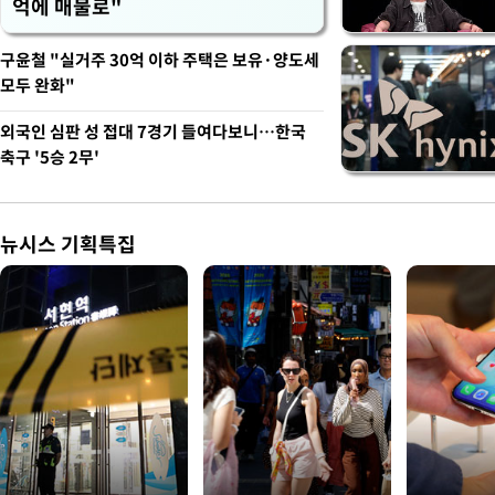
억에 매물로"
구윤철 "실거주 30억 이하 주택은 보유·양도세
모두 완화"
외국인 심판 성 접대 7경기 들여다보니…한국
축구 '5승 2무'
뉴시스 기획특집