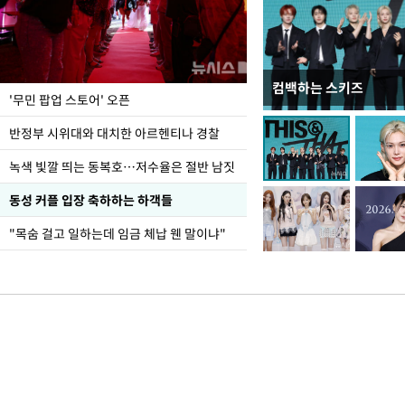
컴백하는 스키즈
지석천 뒤덮은 개구리
'무민 팝업 스토어' 오픈
반정부 시위대와 대치한 아르헨티나 경찰
녹색 빛깔 띄는 동복호…저수율은 절반 남짓
동성 커플 입장 축하하는 하객들
"목숨 걸고 일하는데 임금 체납 웬 말이냐"