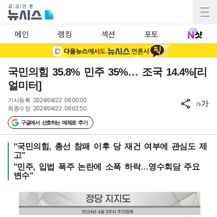
메인
랭킹
섹션
포토
국민의힘 35.8% 민주 35%… 조국 14.4%[리
얼미터]
기사등록
2024/04/22 08:00:00
가
가
최종수정
2024/04/22 08:02:50
구글에서 선호하는 매체로 추가
"국민의힘, 총선 참패 이후 당 재건 여부에 관심도 제
고"
"민주, 입법 폭주 논란에 소폭 하락…영수회담 주요
변수"