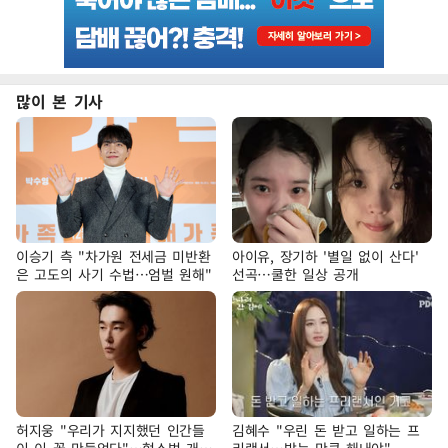
많이 본 기사
이승기 측 "차가원 전세금 미반환
아이유, 장기하 '별일 없이 산다'
은 고도의 사기 수법…엄벌 원해"
선곡…쿨한 일상 공개
허지웅 "우리가 지지했던 인간들
김혜수 "우린 돈 받고 일하는 프
이 이 꼴 만들었다"…형소법 개정
리랜서…받는 만큼 해내야"