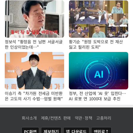
정보석 "황정음 전 남편 서글서글
황기순 "원정 도박으로 전 재산
한 인상이었는데…"
잃고 필리핀 도피"
이승기 측 "차가원 전세금 미반환
정부, 전 산업에 'AI 옷' 입힌다…
은 고도의 사기 수법…엄벌 원해"
AI 로봇 연 1000대 보급 추진
회사소개
제휴/컨텐츠 판매
약관·정책
고충처리
PC화면
제보하기
앱 다운로드
맨위로↑