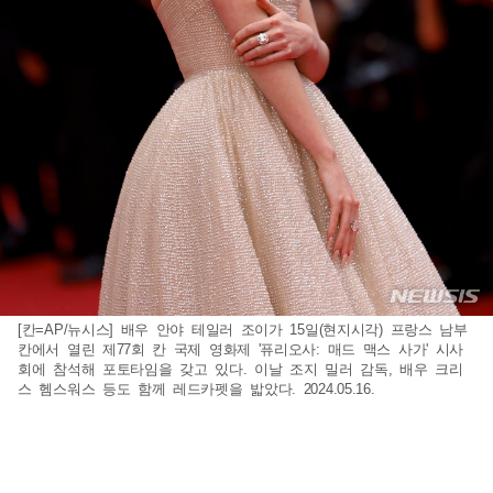
[칸=AP/뉴시스] 배우 안야 테일러 조이가 15일(현지시각) 프랑스 남부
칸에서 열린 제77회 칸 국제 영화제 '퓨리오사: 매드 맥스 사가' 시사
회에 참석해 포토타임을 갖고 있다. 이날 조지 밀러 감독, 배우 크리
스 헴스워스 등도 함께 레드카펫을 밟았다. 2024.05.16.