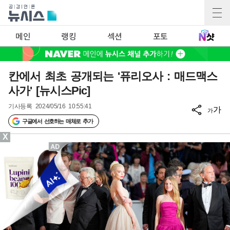
메인
랭킹
섹션
포토
칸에서 최초 공개되는 '퓨리오사 : 매드맥스
사가' [뉴시스Pic]
기사등록
2024/05/16 10:55:41
가
가
구글에서 선호하는 매체로 추가
X