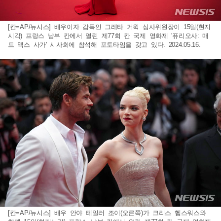
[칸=AP/뉴시스] 배우이자 감독인 그레타 거윅 심사위원장이 15일(현지
시각) 프랑스 남부 칸에서 열린 제77회 칸 국제 영화제 '퓨리오사: 매
드 맥스 사가' 시사회에 참석해 포토타임을 갖고 있다. 2024.05.16.
[칸=AP/뉴시스] 배우 안야 테일러 조이(오른쪽)가 크리스 헴스워스와