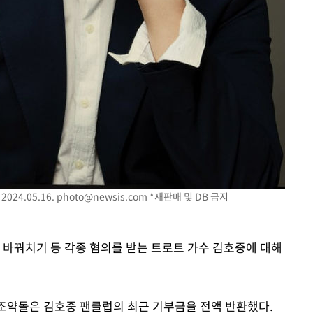
라하라 격파
인다"
 위협"
수용할까
 불가피"
등 압수수색
24.05.16.
photo@newsis.com
*재판매 및 DB 금지
 바꿔치기 등 각종 혐의를 받는 트로트 가수 김호중에 대해
조약돌은 김호중 팬클럽의 최근 기부금을 전액 반환했다.