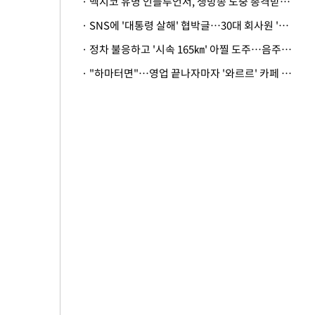
· 멕시코 유명 인플루언서, 생방송 도중 총격받아 사망
· SNS에 '대통령 살해' 협박글…30대 회사원 '불구속 송치'
· 정차 불응하고 '시속 165㎞' 아찔 도주…음주운전자 체포
· "하마터면"…영업 끝나자마자 '와르르' 카페 테라스 덮친 대리석 외벽