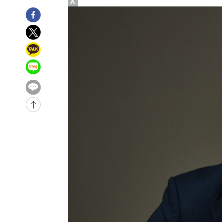
X
-4005초 전 >
[속보]산업장관 "李정부, 원전 반대 안해…안정 전력 위해
-2702초 전 >
[속보]경찰, '홍명보 선임 논란' 대한축구협회·축구회관 
-28925초 전 >
[속보]합참 "北 발사체는 단거리탄도미사일…감시·경계
화"
-28673초 전 >
日방위성, 北이 동해로 쏜 발사체는 탄도미사일 가능성
-27103초 전 >
[속보] SKT, 에이닷 서비스 장애 발생…"원인 파악 중"
-26509초 전 >
[속보]합참 "북, 동해상으로 미상 발사체 발사"
-25905초 전 >
'낮 최고 39도' 불볕더위…한밤 열대야도 계속[내일날씨]
-25864초 전 >
[속보]7~9일 프로야구 3연전도 폭염 취소…11일 재개
-25526초 전 >
"韓 외환시장 개입 관측 배경엔 美의 대한국 무역적자 있
-25353초 전 >
'월드컵 탈락 후폭풍' 축구협회…초유의 압수수색에 '충격
-25193초 전 >
서울 낮 37.9도, 올여름 최고치 경신…영등포 순간 '40도
-24755초 전 >
[속보]종합특검, 대검 추가 압수수색…내란 중요임무종사
-20850초 전 >
[속보]코스닥, 800p 회복…0.26% 오른 801.67 마감
-20780초 전 >
[속보]코스피, 301.88포인트(4.58%) 내린 6296.38 마
-20645초 전 >
[속보]원·달러 환율, 0.7원 내린 1423.8원 마감
-18244초 전 >
"여기 떨어졌다"…다누리, 스페이스X 로켓 달 충돌 흔적