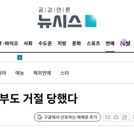
어"
IT·바이오
사회
수도권
지방
문화
스포츠
연예
·당황'
'
 혐의
라마
예능
해외연예
스타
감
기부도 거절 당했다
 포착
라하라 격파
인다"
구글에서 선호하는 매체로 추가
 위협"
수용할까