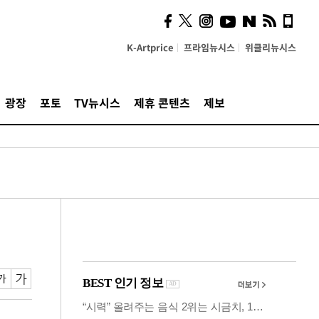
의견, 국토부·LH에 충실히
전달할 것"
K-Artprice
프라임뉴시스
위클리뉴시스
광장
포토
TV뉴시스
제휴 콘텐츠
제보