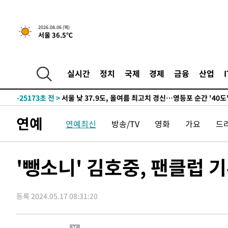
-27083초 전 >
[속보] SKT, 에이닷 서비스 장애 발생…"원인 파악 중"
-26489초 전 >
[속보]합참 "북, 동해상으로 미상 발사체 발사"
2026.08.06 (목)
서울 36.5℃
-25885초 전 >
'낮 최고 39도' 불볕더위…한밤 열대야도 계속[내일날씨]
-25844초 전 >
[속보]7~9일 프로야구 3연전도 폭염 취소…11일 재개
-25506초 전 >
"韓 외환시장 개입 관측 배경엔 美의 대한국 무역적자 있
실시간
정치
국제
경제
금융
산업
-25333초 전 >
'월드컵 탈락 후폭풍' 축구협회…초유의 압수수색에 '충격
-25173초 전 >
서울 낮 37.9도, 올여름 최고치 경신…영등포 순간 '40도
-24735초 전 >
[속보]종합특검, 대검 추가 압수수색…내란 중요임무종사
연예
연예최신
방송/TV
영화
가요
드
-20830초 전 >
[속보]코스닥, 800p 회복…0.26% 오른 801.67 마감
-20760초 전 >
[속보]코스피, 301.88포인트(4.58%) 내린 6296.38 마
-20625초 전 >
[속보]원·달러 환율, 0.7원 내린 1423.8원 마감
'뺑소니' 김호중, 팬클럽 
-18224초 전 >
"여기 떨어졌다"…다누리, 스페이스X 로켓 달 충돌 흔적
-15269초 전 >
손흥민, 5경기 연속골 실패…LAFC는 승부차기 끝 과달
등록 2024.05.17 08:31:20
-7870초 전 >
내일까지 39도 '펄펄'…기상청 "태풍 지나며 폭염 잠시 꺾
-7507초 전 >
트럼프, 한국계 진보 주지사 후보 맹공…"공산주의가 최대
-7485초 전 >
"美간섭에 합의 지연"…트럼프, '이란 호르무즈 통제권' 