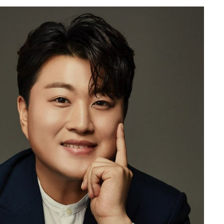
 불가피"
등 압수수색
태세 강
어"
·당황'
'
 혐의
감
 포착