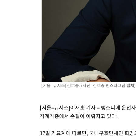
-15289초 전 >
손흥민, 5경기 연속골 실패…LAFC는 승부차기 끝 과달
-7890초 전 >
내일까지 39도 '펄펄'…기상청 "태풍 지나며 폭염 잠시 꺾
-7527초 전 >
트럼프, 한국계 진보 주지사 후보 맹공…"공산주의가 최대
-7505초 전 >
"美간섭에 합의 지연"…트럼프, '이란 호르무즈 통제권' 
-4025초 전 >
[속보]산업장관 "李정부, 원전 반대 안해…안정 전력 위해
-2722초 전 >
[속보]경찰, '홍명보 선임 논란' 대한축구협회·축구회관 
[서울=뉴시스] 김호중. (사진=김호중 인스타그램 캡처) 20
[서울=뉴시스]이재훈 기자 = 뺑소니에 운전자
각계각층에서 손절이 이뤄지고 있다.
17일 가요계에 따르면, 국내구호단체인 희망