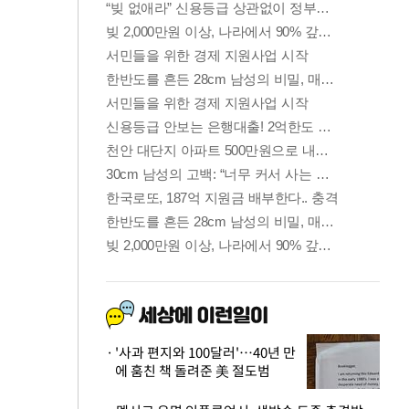
'사과 편지와 100달러'…40년 만
에 훔친 책 돌려준 美 절도범