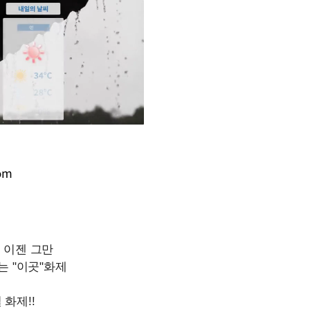
om
Mute