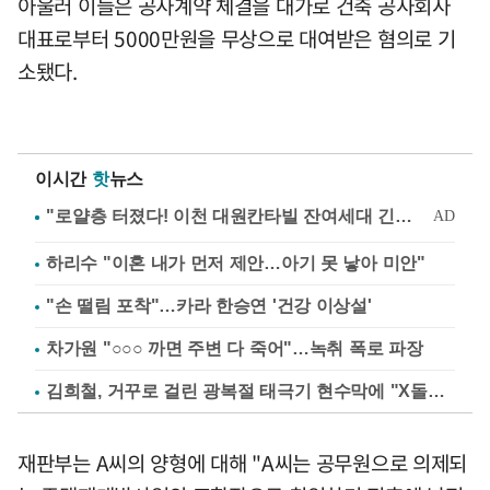
아울러 이들은 공사계약 체결을 대가로 건축 공사회사
대표로부터 5000만원을 무상으로 대여받은 혐의로 기
소됐다.
이시간
핫
뉴스
하리수 "이혼 내가 먼저 제안…아기 못 낳아 미안"
"손 떨림 포착"…카라 한승연 '건강 이상설'
차가원 "○○○ 까면 주변 다 죽어"…녹취 폭로 파장
김희철, 거꾸로 걸린 광복절 태극기 현수막에 "X돌았네"
재판부는 A씨의 양형에 대해 "A씨는 공무원으로 의제되