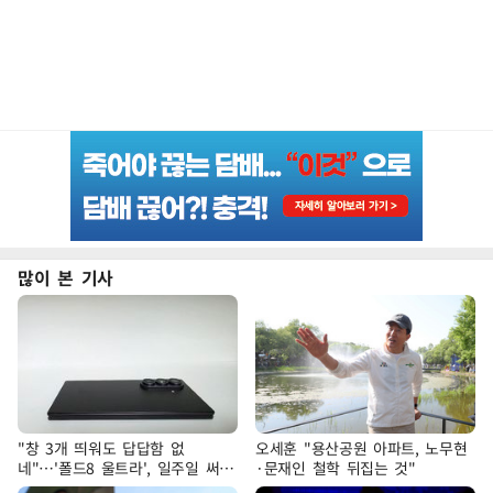
많이 본 기사
"창 3개 띄워도 답답함 없
오세훈 "용산공원 아파트, 노무현
네"…'폴드8 울트라', 일주일 써보
·문재인 철학 뒤집는 것"
니