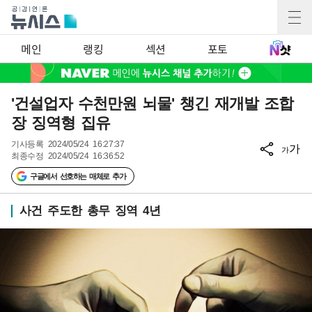
메인
랭킹
섹션
포토
'건설업자 수천만원 뇌물' 챙긴 재개발 조합
장 징역형 집유
기사등록
2024/05/24 16:27:37
가
가
최종수정
2024/05/24 16:36:52
구글에서 선호하는 매체로 추가
사건 주도한 총무 징역 4년