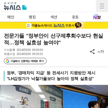
메인
랭킹
섹션
포토
전문가들 "정부안이 선구제후회수보다 현실
적…정책 실효성 높여야"
기사등록
2024/05/28 06:00:00
가
가
최종수정
2024/05/28 09:20:52
구글에서 선호하는 매체로 추가
정부, '경매차익 지급' 등 전세사기 지원방안 제시
"LH감정가가 낙찰가율보다 높아야 정책 실효성"