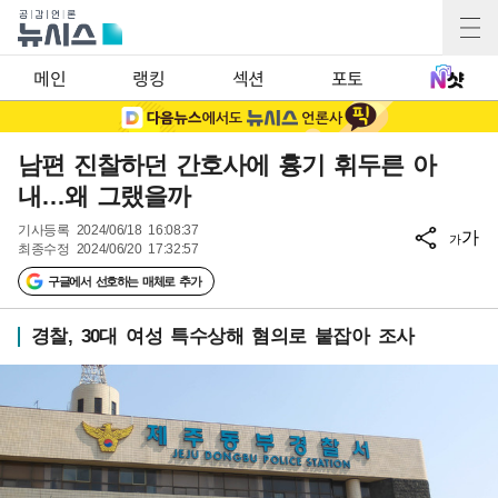
메인
랭킹
섹션
포토
남편 진찰하던 간호사에 흉기 휘두른 아
내…왜 그랬을까
기사등록
2024/06/18 16:08:37
가
가
최종수정
2024/06/20 17:32:57
구글에서 선호하는 매체로 추가
경찰, 30대 여성 특수상해 혐의로 붙잡아 조사