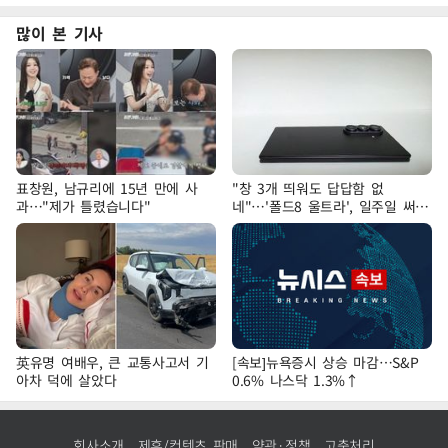
많이 본 기사
표창원, 남규리에 15년 만에 사
"창 3개 띄워도 답답함 없
과…"제가 틀렸습니다"
네"…'폴드8 울트라', 일주일 써보
니
英유명 여배우, 큰 교통사고서 기
[속보]뉴욕증시 상승 마감…S&P
아차 덕에 살았다
0.6% 나스닥 1.3%↑
회사소개
제휴/컨텐츠 판매
약관·정책
고충처리