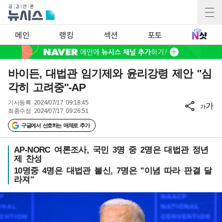
메인
랭킹
섹션
포토
바이든, 대법관 임기제와 윤리강령 제안 "심
각히 고려중"-AP
기사등록
2024/07/17 09:18:45
가
가
최종수정
2024/07/17 09:26:51
구글에서 선호하는 매체로 추가
AP-NORC 여론조사, 국민 3명 중 2명은 대법관 정년
제 찬성
10명중 4명은 대법관 불신, 7명은 "이념 따라 판결 달
라져"