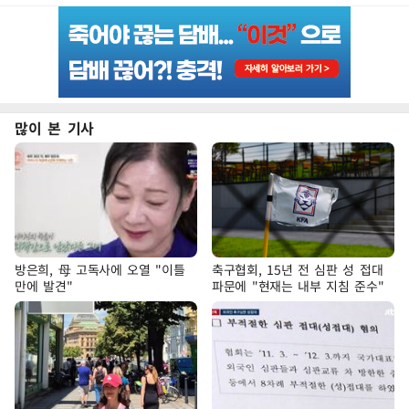
많이 본 기사
방은희, 母 고독사에 오열 "이틀
축구협회, 15년 전 심판 성 접대
만에 발견"
파문에 "현재는 내부 지침 준수"