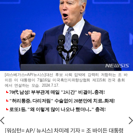
[라스베가스=AP/뉴시스]대선 후보 사퇴 압박에 강력히 저항하는 조 바
이든 미 대통령이 7월16일 미국흑인지위향상협회 제115회 전국 총회
에서 연설하는 모습. 2024.7.17.
[워싱턴= AP/ 뉴시스] 차미례 기자 = 조 바이든 대통령