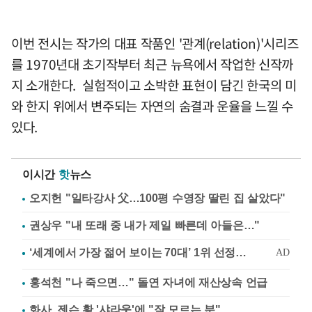
이번 전시는 작가의 대표 작품인 '관계(relation)'시리즈
를 1970년대 초기작부터 최근 뉴욕에서 작업한 신작까
지 소개한다. 실험적이고 소박한 표현이 담긴 한국의 미
와 한지 위에서 변주되는 자연의 숨결과 운율을 느낄 수
있다.
이시간
핫
뉴스
오지헌 "일타강사 父…100평 수영장 딸린 집 살았다"
권상우 "내 또래 중 내가 제일 빠른데 아들은…"
홍석천 "나 죽으면…" 돌연 자녀에 재산상속 언급
화사, 젠슨 황 '샤라웃'에 "잘 모르는 분"