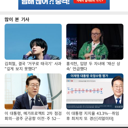
많이 본 기사
김희철, 결국 '거꾸로 태극기' 사과
홍석천, 입양 두 자녀에 '재산 상
"깊게 보지 못했다"
속' 언급했다
이 대통령, 메가프로젝트 2차 점검
이 대통령 지지율 43.3%…취임
회의…광주 군공항 이전·주 52시
후 최저치 또 경신[리얼미터]
간 예외 등 논의