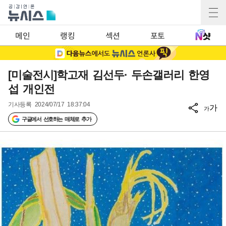
메인
랭킹
섹션
포토
[미술전시]학고재 김선두· 두손갤러리 한영
섭 개인전
기사등록
2024/07/17 18:37:04
가
가
구글에서 선호하는 매체로 추가