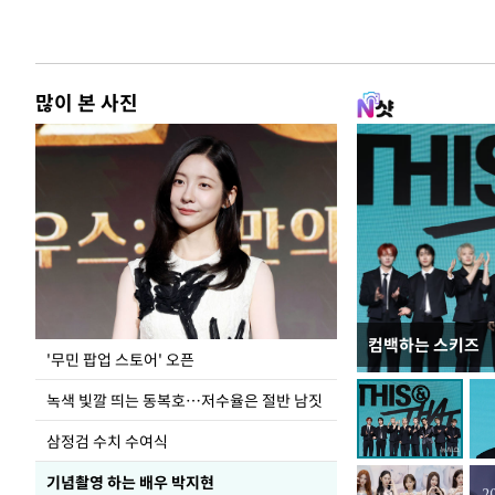
많이 본 사진
컴백하는 스키즈
지석천 뒤덮은 
'무민 팝업 스토어' 오픈
녹색 빛깔 띄는 동복호…저수율은 절반 남짓
삼정검 수치 수여식
기념촬영 하는 배우 박지현