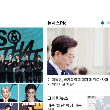
뉴시스Pic
개구리밥
이 대통령, 국가폭력 피해자에 위로·사과
가 책임지고 치유"
그래픽뉴스
태풍 '돌핀' 예상 이동
경로