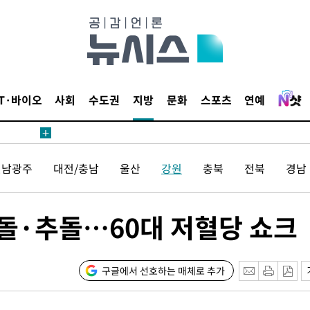
IT·바이오
사회
수도권
지방
문화
스포츠
연예
전남광주
대전/충남
울산
강원
충북
전북
경남
충돌·추돌…60대 저혈당 쇼크
구글에서 선호하는 매체로 추가