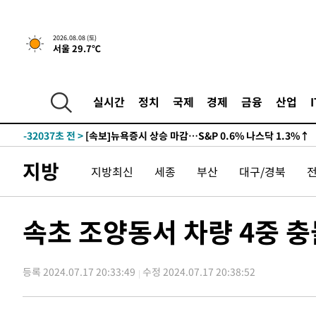
2026.08.08 (토)
서울 29.7℃
실시간
정치
국제
경제
금융
산업
-32037초 전 >
[속보]뉴욕증시 상승 마감…S&P 0.6% 나스닥 1.3%↑
지방
지방최신
세종
부산
대구/경북
속초 조양동서 차량 4중 
등록 2024.07.17 20:33:49
수정 2024.07.17 20:38:52