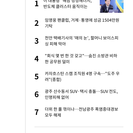
 사
이 대통령 "해남 청정에너지,
1
1
반도체 클러스터 움직이는
힘…지역소멸 극복 전환점"
 10대가 40대 친
임영웅 팬클럽, 거제·통영에 성금 1504만원
2
2
기탁
자친구와 열애 "결혼
천안 택배기사의 '매의 눈', 할머니 보이스피
3
3
싱 피해 막아
해' 안동·의성 관할
"회식 몇 번 한 것 갖고"…숨진 소방관 비하
4
4
한 공무원 덜미
 공급 기존 사고방식
카자흐스탄 스캠 조직원 4명 구속…"도주 우
5
5
"
려"(종합)
역 강타…주민 26만
광주 산수동서 SUV·택시 충돌…SUV 전도,
6
6
인명피해 없어
준 한국 기업…美 민
더위 한 풀 꺾이나…전남광주 폭염중대경보
7
7
모두 해제