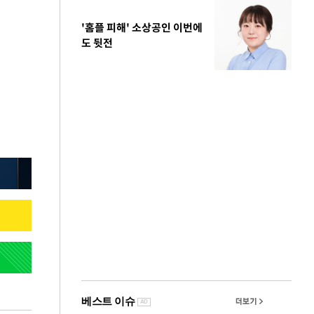
'홈플 피해' 소상공인 이번에
도 뒷전