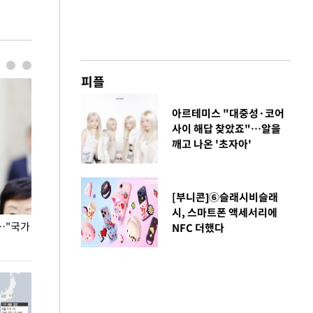
피플
아르테미스 "대중성·코어
사이 해답 찾았죠"…알을
깨고 나온 '초자아'
[부니콘]⑥슬래시비슬래
시, 스마트폰 액세서리에
…"국가
홈플러스, 67개 점포 가오픈… 13일 정식 개장
오세훈 서울시장,
NFC 더했다
환경 점검