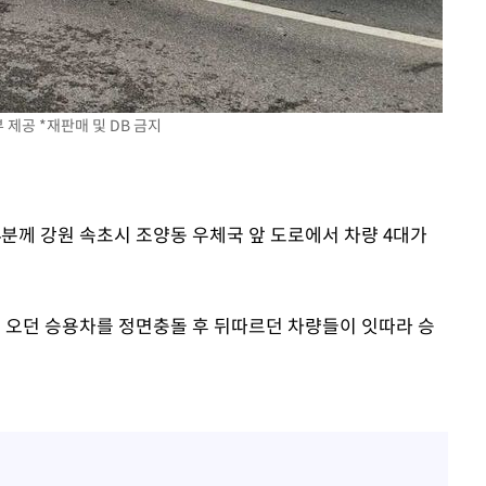
홍서범♥조갑경, 아들 불륜
1
과 후 근황…밝은 미소
[단독]인천 부평구 아파트서
2
모 살해
제공 *재판매 및 DB 금지
'서준맘' 박세미, 연하 남
3
생각도"
[속보]이 대통령, '호우피
4
4개 면 특별재난지역 선포
54분께 강원 속초시 조양동 우체국 앞 도로에서 차량 4대가
[속보]이 대통령 "부동산
5
매달리지 말고 과감히 실천
 오던 승용차를 정면충돌 후 뒤따르던 차량들이 잇따라 승
태풍 '돌핀' 日 남서부 지
6
명 대피령
트럼프 회사에 200만불 
7
주당 '뇌물 의혹' 조사