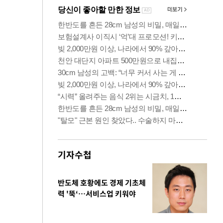
기자수첩
반도체 호황에도 경제 기초체
력 '뚝‘…서비스업 키워야