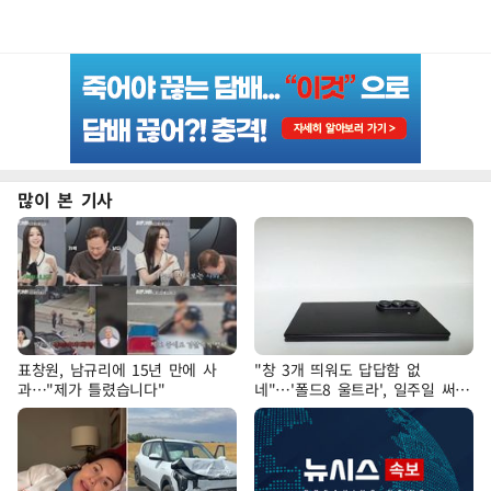
많이 본 기사
표창원, 남규리에 15년 만에 사
"창 3개 띄워도 답답함 없
과…"제가 틀렸습니다"
네"…'폴드8 울트라', 일주일 써보
니