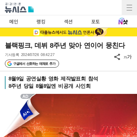
메인
랭킹
섹션
포토
블랙핑크, 데뷔 8주년 맞아 연이어 뭉친다
기사등록
2024/07/26 08:42:27
가
가
구글에서 선호하는 매체로 추가
8월9일 공연실황 영화 제작발표회 참석
8주년 당일 8월8일엔 비공개 사인회