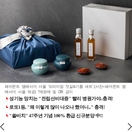
페어몬트 앰배서더 서울 '프리미엄 젓갈&기름 세트'.(사진=페어몬트 앰
배서더 서울 제공) *재판매 및 DB 금지