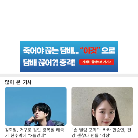
많이 본 기사
김희철, 거꾸로 걸린 광복절 태극
"손 떨림 포착"…카라 한승연, 건
기 현수막에 "X돌았네"
강 괜찮나 팬들 '걱정'