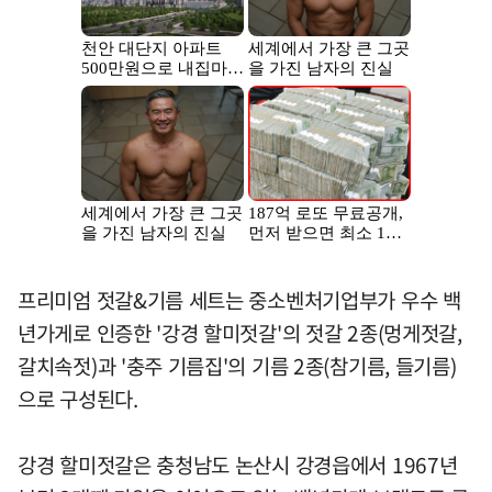
프리미엄 젓갈&기름 세트는 중소벤처기업부가 우수 백
년가게로 인증한 '강경 할미젓갈'의 젓갈 2종(멍게젓갈,
갈치속젓)과 '충주 기름집'의 기름 2종(참기름, 들기름)
으로 구성된다.
강경 할미젓갈은 충청남도 논산시 강경읍에서 1967년