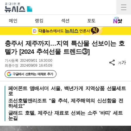
메인
랭킹
섹션
포토
충주서 제주까지…지역 특산물 선보이는 호
텔가 [2024 추석선물 트렌드③]
기사등록
2024/09/01 16:30:00
가
가
최종수정
2024/09/09 16:45:09
구글에서 선호하는 매체로 추가
페어몬트 앰배서더 서울, 백년가게 지역상품 선물세트
로
조선호텔앤리조트 "올 추석, 제주해역의 신선함을 전
하세요"
글래드 호텔, 제주산 재료로 선뵈는 소주 '바띠' 세트
눈길