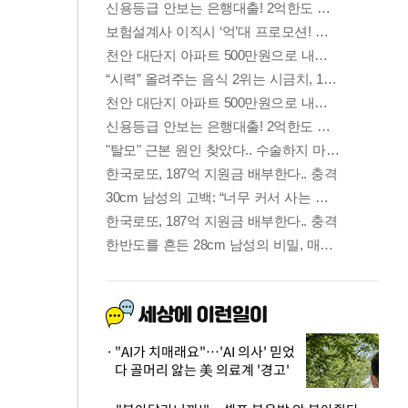
"AI가 치매래요"…'AI 의사' 믿었
다 골머리 앓는 美 의료계 '경고'