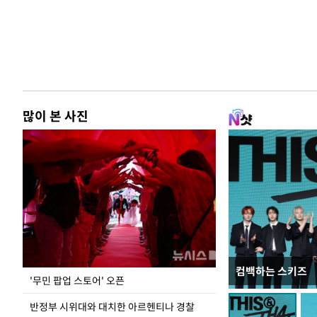
많이 본 사진
컴백하는 스키즈
지석천 뒤덮은 
'무민 팝업 스토어' 오픈
반정부 시위대와 대치한 아르헨티나 경찰