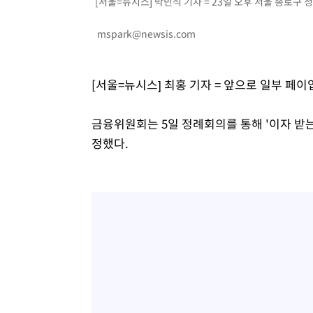
[서울=뉴시스] 박민석 기자 = 23일 오후 서울 종로구 
-16074초 전 >
[속보]원·달러 환율, 7.7원 내린 1416.1원 마감
-15963초 전 >
[속보] 노원서 40.1도 관측…서울, 2018년 이후 첫 40도
mspark@newsis.com
-13053초 전 >
[속보]종합특검, '계엄 수용공간 확보' 신용해 前교정본
-11926초 전 >
외신들도 주목한 韓축구 파문…"국민적 공분에 수사 재개
[서울=뉴시스] 최홍 기자 = 앞으로 일부 페
-11897초 전 >
11시간 압수수색에 성접대 파문까지…'쑥대밭' 된 축구
-10919초 전 >
[속보]규제합리화위원회 부위원장에 김태유 서울대 공대
병태 후임
금융위원회는 5일 정례회의를 통해 '이자 받
-7277초 전 >
[속보]국힘 윤리위, '돌려차기 발언' 진종오·서범수 징계 
정했다.
-2602초 전 >
[속보] 7월 중국 수출 23.9%↑ 수입 27.5%↑…무역총액 
3분 전 >
[속보]'채상병 순직 책임' 임성근, 항소심도 징역 3년
6분 전 >
[속보]종합특검, '관저이전 봐주기 감사' 유병호 구속기소
1시간 전 >
민주 콩고 에볼라환자 4천명 돌파, 4053명 발생 1850명 사망