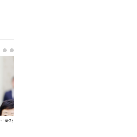
…"국가
홈플러스, 67개 점포 가오픈… 13일 정식 개장
오세훈 서울시장,
환경 점검