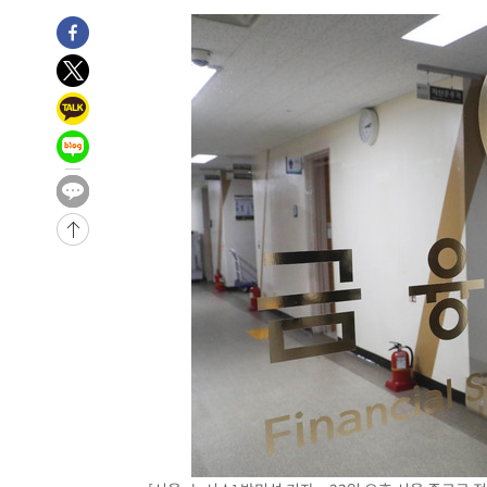
-11897초 전 >
11시간 압수수색에 성접대 파문까지…'쑥대밭' 된 축구
-10919초 전 >
[속보]규제합리화위원회 부위원장에 김태유 서울대 공대
병태 후임
-7277초 전 >
[속보]국힘 윤리위, '돌려차기 발언' 진종오·서범수 징계 
-2602초 전 >
[속보] 7월 중국 수출 23.9%↑ 수입 27.5%↑…무역총액 
3분 전 >
[속보]'채상병 순직 책임' 임성근, 항소심도 징역 3년
6분 전 >
[속보]종합특검, '관저이전 봐주기 감사' 유병호 구속기소
1시간 전 >
민주 콩고 에볼라환자 4천명 돌파, 4053명 발생 1850명 사망
-24094초 전 >
"낮 기온 소폭 하락"…수도권 폭염중대경보, 폭염경보로
-24058초 전 >
[속보]이 대통령, '호우피해' 안동·의성 관할 4개 면 특
선포
-24021초 전 >
[단독]중수청 지원 검사들, 정원 초과 시 낮은 계급 임용
갈 수도
-21992초 전 >
낮 최고 37도 찜통더위…곳곳 소나기·강원 많은 비[내일
-20298초 전 >
SK하이닉스, 용인·청주 팹에 54조 투자…"AI 메모리 수
응"
-17154초 전 >
여자배구 이재영·이다영 자매, 아제르바이잔 투란VC 입
-16407초 전 >
외국인 심판 성 접대 7경기 들여다보니…한국 축구 '5승 2
-16141초 전 >
[속보]코스닥, 2.86포인트(0.36%) 내린 798.81마감
-16094초 전 >
[속보]코스피, 6200선 약보합…0.60% 내린 6258.77에