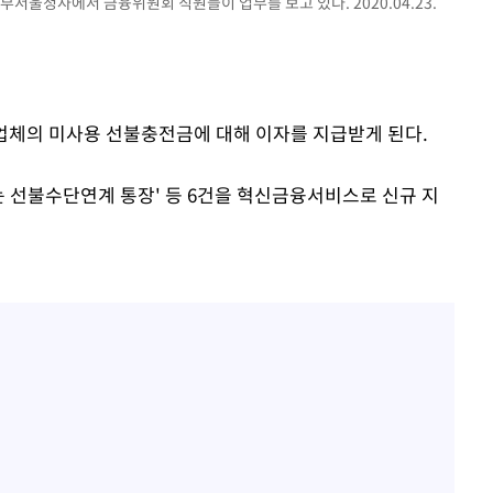
정부서울청사에서 금융위원회 직원들이 업무를 보고 있다. 2020.04.23.
부장 기소
"
이업체의 미사용 선불충전금에 대해 이자를 지급받게 된다.
협회
 교수…이
는 선불수단연계 통장' 등 6건을 혁신금융서비스로 신규 지
절차 개시
25.3%↑