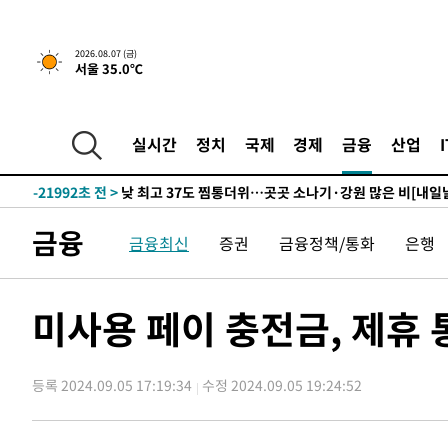
2026.08.07 (금)
1시간 전 >
민주 콩고 에볼라환자 4천명 돌파, 4053명 발생 1850명 사망
서울 35.0℃
-24094초 전 >
"낮 기온 소폭 하락"…수도권 폭염중대경보, 폭염경보로
-24058초 전 >
[속보]이 대통령, '호우피해' 안동·의성 관할 4개 면 특
실시간
정치
국제
경제
금융
산업
선포
-24021초 전 >
[단독]중수청 지원 검사들, 정원 초과 시 낮은 계급 임용
갈 수도
-21992초 전 >
낮 최고 37도 찜통더위…곳곳 소나기·강원 많은 비[내일
-20298초 전 >
SK하이닉스, 용인·청주 팹에 54조 투자…"AI 메모리 수
응"
-17154초 전 >
여자배구 이재영·이다영 자매, 아제르바이잔 투란VC 입
금융
금융최신
증권
금융정책/통화
은행
-16407초 전 >
외국인 심판 성 접대 7경기 들여다보니…한국 축구 '5승 2
-16141초 전 >
[속보]코스닥, 2.86포인트(0.36%) 내린 798.81마감
미사용 페이 충전금, 제휴
-16094초 전 >
[속보]코스피, 6200선 약보합…0.60% 내린 6258.77에
-16074초 전 >
[속보]원·달러 환율, 7.7원 내린 1416.1원 마감
-15963초 전 >
[속보] 노원서 40.1도 관측…서울, 2018년 이후 첫 40도
등록 2024.09.05 17:19:34
수정 2024.09.05 19:24:52
-13053초 전 >
[속보]종합특검, '계엄 수용공간 확보' 신용해 前교정본
-11926초 전 >
외신들도 주목한 韓축구 파문…"국민적 공분에 수사 재개