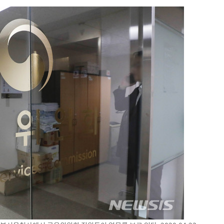
협회
 교수…이
절차 개시
25.3%↑
 하향
별재난지역
…희망지 못
날씨]
요 선제 대
단
무'
 마쳐