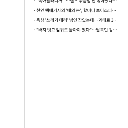
· "볶아달라니까!"…셀프 볶음밥 안 볶아줬다고 사장 폭행한 손님
· 천안 택배기사의 '매의 눈', 할머니 보이스피싱 피해 막아
· 옥상 '쓰레기 테러' 범인 잡았는데…과태료 3만원 처분에 숙박업주 허탈
· "바지 벗고 앞뒤로 돌아야 했다"…탈북민 김서아, 기쁨조 검사 수치심 회상