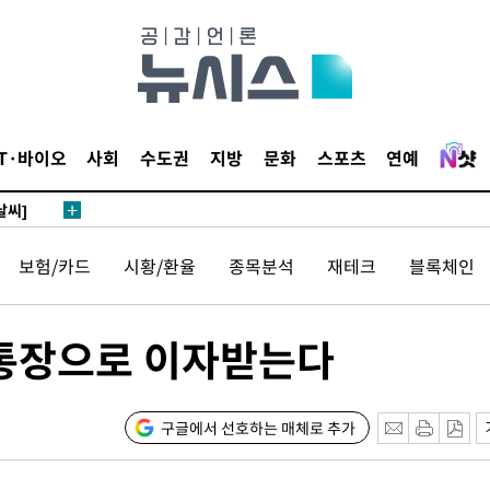
 하향
별재난지역
IT·바이오
사회
수도권
지방
문화
스포츠
연예
…희망지 못
날씨]
요 선제 대
단
보험/카드
시황/환율
종목분석
재테크
블록체인
무'
 통장으로 이자받는다
 마쳐
구글에서 선호하는 매체로 추가
부장 기소
"