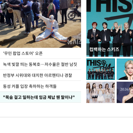
컴백하는 스키즈
지석천 뒤덮은 개구리
'무민 팝업 스토어' 오픈
녹색 빛깔 띄는 동복호…저수율은 절반 남짓
반정부 시위대와 대치한 아르헨티나 경찰
동성 커플 입장 축하하는 하객들
"목숨 걸고 일하는데 임금 체납 웬 말이냐"