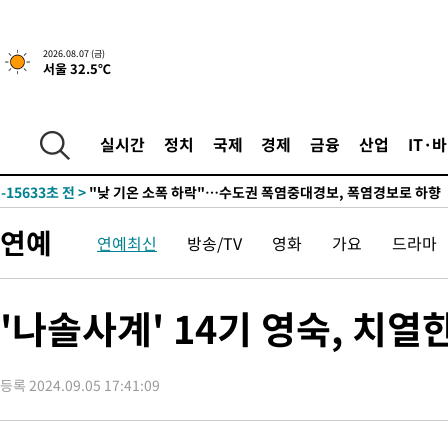
19분 전 >
[속보]국힘 윤리위, '돌려차기 발언' 진종오·서범수 징계 절차 개시
2026.08.07 (금)
-29669초 전 >
미 사업체 일자리, 7월에 2.3만개 순감하고 그 전 2개월 10.3
서울 32.5℃
하향수정 (2보)
-29117초 전 >
[속보] 미 사업체, 일자리 7월에 2.3만 개 줄어…실업률은 4.1
↓
-24980초 전 >
[속보]이 대통령 "부동산 공급 기존 사고방식 매달리지 말고 
실시간
정치
국제
경제
금융
산업
IT·
실천"
-24065초 전 >
이란, "오만과 '중앙 단일 루트' 합의…북쪽 인바운드·남쪽 아
운드는 임시"
-15633초 전 >
"낮 기온 소폭 하락"…수도권 폭염중대경보, 폭염경보로 하향
-15597초 전 >
[속보]이 대통령, '호우피해' 안동·의성 관할 4개 면 특별재난
선포
-15560초 전 >
[단독]중수청 지원 검사들, 정원 초과 시 낮은 계급 임용…희망
연예
연예최신
방송/TV
영화
가요
드라마
갈 수도
-13531초 전 >
낮 최고 37도 찜통더위…곳곳 소나기·강원 많은 비[내일날씨]
-11837초 전 >
SK하이닉스, 용인·청주 팹에 54조 투자…"AI 메모리 수요 선
'나솔사계' 14기 영숙, 치
응"
-8693초 전 >
여자배구 이재영·이다영 자매, 아제르바이잔 투란VC 입단
-7946초 전 >
외국인 심판 성 접대 7경기 들여다보니…한국 축구 '5승 2무'
-7680초 전 >
[속보]코스닥, 2.86포인트(0.36%) 내린 798.81마감
등록 2024.09.05 17:41:09
-7633초 전 >
[속보]코스피, 6200선 약보합…0.60% 내린 6258.77에 마쳐
-7613초 전 >
[속보]원·달러 환율, 7.7원 내린 1416.1원 마감