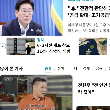
"李 "전환적 판단해
'공급 확대·조기공급'
이재명 대통령이 7일 오후 
점검하는 2차 회의를 비공개
관계부처 장관들과 위원장으
정치
금융 지원 방향 및 방안과 함
6·3지선 개표 착오
지원 방안을 보고 받았다고
11건…당선인 영향
면 브리핑에서 밝혔다 회의에
도
없어
많이 본 기사
종합
정치
국제
경제
금융
전현무 "전 연인
락 끊어"