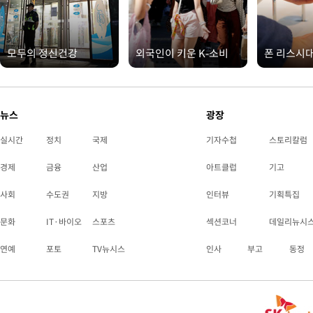
모두의 정신건강
외국인이 키운 K-소비
폰 리스시
뉴스
광장
실시간
정치
국제
기자수첩
스토리칼럼
경제
금융
산업
아트클럽
기고
사회
수도권
지방
인터뷰
기획특집
문화
IT·바이오
스포츠
섹션코너
데일리뉴시
연예
포토
TV뉴시스
인사
부고
동정