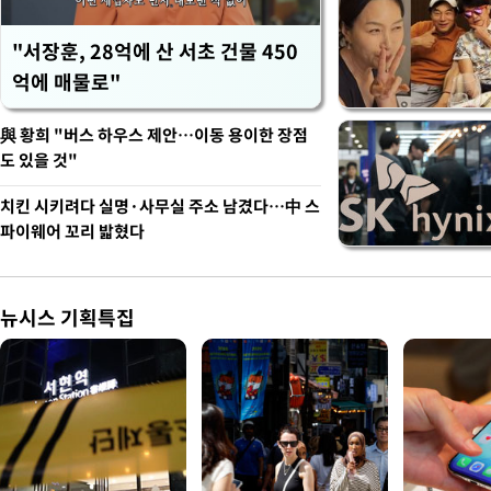
"서장훈, 28억에 산 서초 건물 450
억에 매물로"
與 황희 "버스 하우스 제안…이동 용이한 장점
도 있을 것"
치킨 시키려다 실명·사무실 주소 남겼다…中 스
파이웨어 꼬리 밟혔다
뉴시스 기획특집