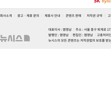
회사소개
광고 · 제휴 문의
제휴사 안내
콘텐츠 판매
저작권 규약
고
대표이사 : 염영남
주소 : 서울 중구 퇴계로 1
발행인 : 염영남
편집인 : 염영남
고충처리인
뉴시스의 모든 콘텐츠는 저작권법의 보호를 받는 바, 무