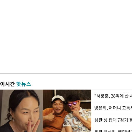
이시간
핫뉴스
"서장훈, 28억에 산
방은희, 어머니 고독사
심판 성 접대 7경기 