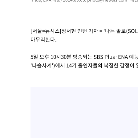
-7946초 전 >
외국인 심판 성 접대 7경기 들여다보니…한국 축구 '5승 2무'
-7680초 전 >
[속보]코스닥, 2.86포인트(0.36%) 내린 798.81마감
-7633초 전 >
[속보]코스피, 6200선 약보합…0.60% 내린 6258.77에 마쳐
-7613초 전 >
[속보]원·달러 환율, 7.7원 내린 1416.1원 마감
[서울=뉴시스]정서현 인턴 기자 = '나는 솔로(SO
-7502초 전 >
[속보] 노원서 40.1도 관측…서울, 2018년 이후 첫 40도
마무리한다.
-4592초 전 >
[속보]종합특검, '계엄 수용공간 확보' 신용해 前교정본부장 기
-3465초 전 >
외신들도 주목한 韓축구 파문…"국민적 공분에 수사 재개"
5일 오후 10시30분 방송되는 SBS Plus·ENA 
-3436초 전 >
11시간 압수수색에 성접대 파문까지…'쑥대밭' 된 축구협회
'나솔사계')에서 14기 출연자들의 복잡한 감정이
-2458초 전 >
[속보]규제합리화위원회 부위원장에 김태유 서울대 공대 교수
태 후임
19분 전 >
[속보]국힘 윤리위, '돌려차기 발언' 진종오·서범수 징계 절차 개시