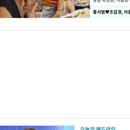
응팔 최성원, 백혈병
홍서범♥조갑경, 아들
오늘의 헤드라인