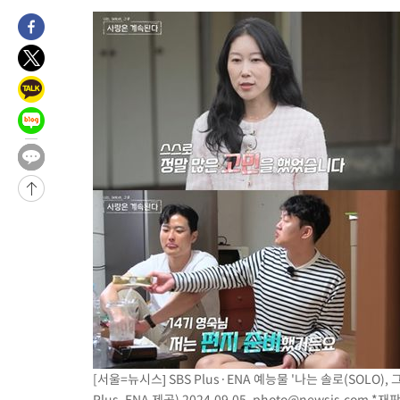
-7502초 전 >
[속보] 노원서 40.1도 관측…서울, 2018년 이후 첫 40도
-4592초 전 >
[속보]종합특검, '계엄 수용공간 확보' 신용해 前교정본부장 기
-3465초 전 >
외신들도 주목한 韓축구 파문…"국민적 공분에 수사 재개"
-3436초 전 >
11시간 압수수색에 성접대 파문까지…'쑥대밭' 된 축구협회
-2458초 전 >
[속보]규제합리화위원회 부위원장에 김태유 서울대 공대 교수
태 후임
19분 전 >
[속보]국힘 윤리위, '돌려차기 발언' 진종오·서범수 징계 절차 개시
-29669초 전 >
미 사업체 일자리, 7월에 2.3만개 순감하고 그 전 2개월 10.3
하향수정 (2보)
-29117초 전 >
[속보] 미 사업체, 일자리 7월에 2.3만 개 줄어…실업률은 4.1
↓
-24980초 전 >
[속보]이 대통령 "부동산 공급 기존 사고방식 매달리지 말고 
실천"
-24065초 전 >
이란, "오만과 '중앙 단일 루트' 합의…북쪽 인바운드·남쪽 아
운드는 임시"
-15633초 전 >
"낮 기온 소폭 하락"…수도권 폭염중대경보, 폭염경보로 하향
-15597초 전 >
[속보]이 대통령, '호우피해' 안동·의성 관할 4개 면 특별재난
선포
-15560초 전 >
[단독]중수청 지원 검사들, 정원 초과 시 낮은 계급 임용…희망
갈 수도
-13531초 전 >
낮 최고 37도 찜통더위…곳곳 소나기·강원 많은 비[내일날씨]
-11837초 전 >
SK하이닉스, 용인·청주 팹에 54조 투자…"AI 메모리 수요 선
응"
[서울=뉴시스] SBS Plus·ENA 예능물 '나는 솔로(SOLO)
-8693초 전 >
여자배구 이재영·이다영 자매, 아제르바이잔 투란VC 입단
Plus, ENA 제공) 2024.09.05.
photo@newsis.com
*재판