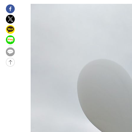
3분 전 >
[속보]규제합리화위원회 부위원장에 김태유 서울대 공대 교수…이병
임
-29884초 전 >
이강인, 폭염 속 AT마드리드 첫 훈련…80명 식사 대접까지(종
-27023초 전 >
미 사업체 일자리, 7월에 2.3만개 순감하고 그 전 2개월 10.3
하향수정 (2보)
-26471초 전 >
[속보] 미 사업체, 일자리 7월에 2.3만 개 줄어…실업률은 4.1
↓
-22334초 전 >
[속보]이 대통령 "부동산 공급 기존 사고방식 매달리지 말고 
실천"
-21419초 전 >
이란, "오만과 '중앙 단일 루트' 합의…북쪽 인바운드·남쪽 아
운드는 임시"
-12987초 전 >
"낮 기온 소폭 하락"…수도권 폭염중대경보, 폭염경보로 하향
-12951초 전 >
[속보]이 대통령, '호우피해' 안동·의성 관할 4개 면 특별재난
선포
-12914초 전 >
[단독]중수청 지원 검사들, 정원 초과 시 낮은 계급 임용…희망
갈 수도
-10885초 전 >
낮 최고 37도 찜통더위…곳곳 소나기·강원 많은 비[내일날씨]
-9191초 전 >
SK하이닉스, 용인·청주 팹에 54조 투자…"AI 메모리 수요 선제
응"
-6047초 전 >
여자배구 이재영·이다영 자매, 아제르바이잔 투란VC 입단
-5300초 전 >
외국인 심판 성 접대 7경기 들여다보니…한국 축구 '5승 2무'
-5034초 전 >
[속보]코스닥, 2.86포인트(0.36%) 내린 798.81마감
-4987초 전 >
[속보]코스피, 6200선 약보합…0.60% 내린 6258.77에 마쳐
-4967초 전 >
[속보]원·달러 환율, 7.7원 내린 1416.1원 마감