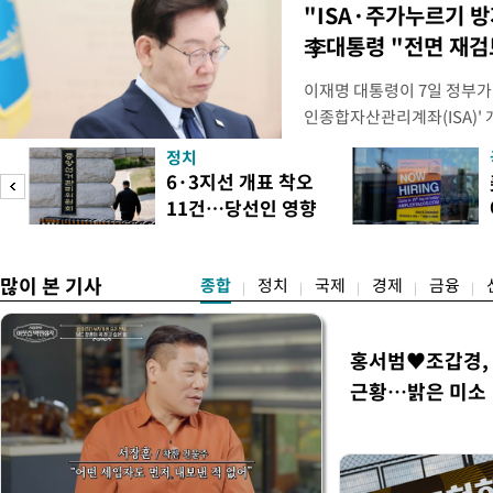
"ISA·주가누르기 
李대통령 "전면 재검
이재명 대통령이 7일 정부가
인종합자산관리계좌(ISA)' 
안'을 전면 재검토 할 것을 
정치
들과의 상황 점검 회의에서 I
6·3지선 개표 착오
지법안을 둘러싼 투자자들의 
11건…당선인 영향
았다. 이 자리에서 이 대통령
도
없어
많이 본 기사
종합
정치
국제
경제
금융
홍서범♥조갑경, 
근황…밝은 미소