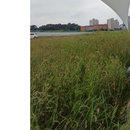
-4856초 전 >
[속보] 노원서 40.1도 관측…서울, 2018년 이후 첫 40도
-1946초 전 >
[속보]종합특검, '계엄 수용공간 확보' 신용해 前교정본부장 기
-819초 전 >
외신들도 주목한 韓축구 파문…"국민적 공분에 수사 재개"
-790초 전 >
11시간 압수수색에 성접대 파문까지…'쑥대밭' 된 축구협회
3분 전 >
[속보]규제합리화위원회 부위원장에 김태유 서울대 공대 교수…이병
임