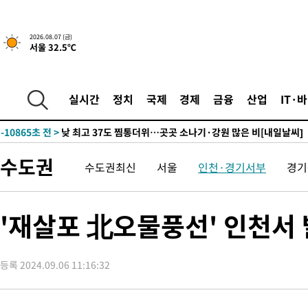
↓
-22314초 전 >
[속보]이 대통령 "부동산 공급 기존 사고방식 매달리지 말고 
실천"
-21399초 전 >
이란, "오만과 '중앙 단일 루트' 합의…북쪽 인바운드·남쪽 아
2026.08.07 (금)
서울 32.5℃
운드는 임시"
-12967초 전 >
"낮 기온 소폭 하락"…수도권 폭염중대경보, 폭염경보로 하향
-12931초 전 >
[속보]이 대통령, '호우피해' 안동·의성 관할 4개 면 특별재난
선포
-12894초 전 >
[단독]중수청 지원 검사들, 정원 초과 시 낮은 계급 임용…희망
실시간
정치
국제
경제
금융
산업
IT·
갈 수도
-10865초 전 >
낮 최고 37도 찜통더위…곳곳 소나기·강원 많은 비[내일날씨]
-9171초 전 >
SK하이닉스, 용인·청주 팹에 54조 투자…"AI 메모리 수요 선제
응"
-6027초 전 >
여자배구 이재영·이다영 자매, 아제르바이잔 투란VC 입단
수도권
수도권최신
서울
인천·경기서부
경기
-5280초 전 >
외국인 심판 성 접대 7경기 들여다보니…한국 축구 '5승 2무'
-5014초 전 >
[속보]코스닥, 2.86포인트(0.36%) 내린 798.81마감
-4967초 전 >
[속보]코스피, 6200선 약보합…0.60% 내린 6258.77에 마쳐
'재살포 北오물풍선' 인천서 
-4947초 전 >
[속보]원·달러 환율, 7.7원 내린 1416.1원 마감
-4836초 전 >
[속보] 노원서 40.1도 관측…서울, 2018년 이후 첫 40도
등록 2024.09.06 11:16:32
-1926초 전 >
[속보]종합특검, '계엄 수용공간 확보' 신용해 前교정본부장 기
-799초 전 >
외신들도 주목한 韓축구 파문…"국민적 공분에 수사 재개"
-770초 전 >
11시간 압수수색에 성접대 파문까지…'쑥대밭' 된 축구협회