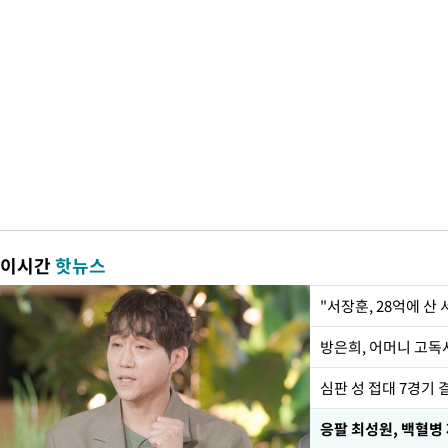
이시간
핫뉴스
"서장훈, 28억에 산
방은희, 어머니 고독사
심판 성 접대 7경기 
응팔 최성원, 백혈병