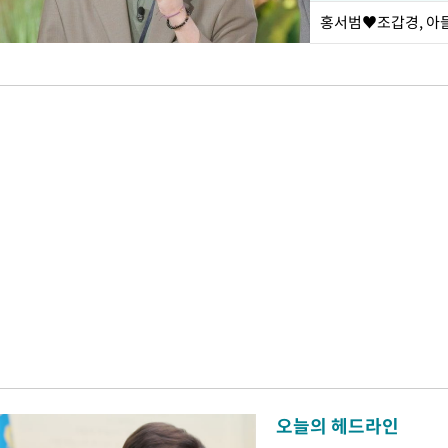
홍서범♥조갑경, 아들
오늘의 헤드라인