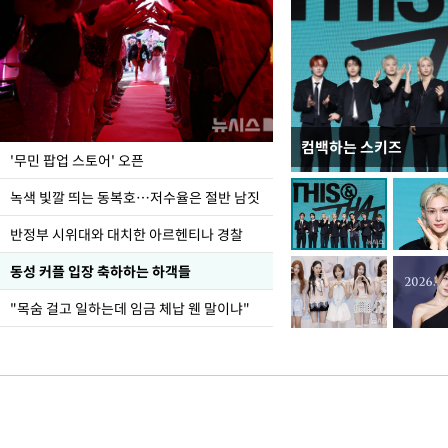
컴백하는 스키즈
지석천 뒤덮은 개구리
'무민 팝업 스토어' 오픈
녹색 빛깔 띄는 동복호…저수율은 절반 남짓
반정부 시위대와 대치한 아르헨티나 경찰
동성 커플 입장 축하하는 하객들
"목숨 걸고 일하는데 임금 체납 웬 말이냐"