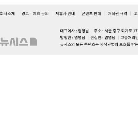
회사소개
광고 · 제휴 문의
제휴사 안내
콘텐츠 판매
저작권 규약
고
대표이사 : 염영남
주소 : 서울 중구 퇴계로 1
발행인 : 염영남
편집인 : 염영남
고충처리인
뉴시스의 모든 콘텐츠는 저작권법의 보호를 받는 바, 무