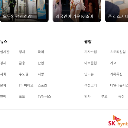
모두의 정신건강
외국인이 키운 K-소비
폰 리스시
뉴스
광장
실시간
정치
국제
기자수첩
스토리칼럼
경제
금융
산업
아트클럽
기고
사회
수도권
지방
인터뷰
기획특집
문화
IT·바이오
스포츠
섹션코너
데일리뉴시
연예
포토
TV뉴시스
인사
부고
동정