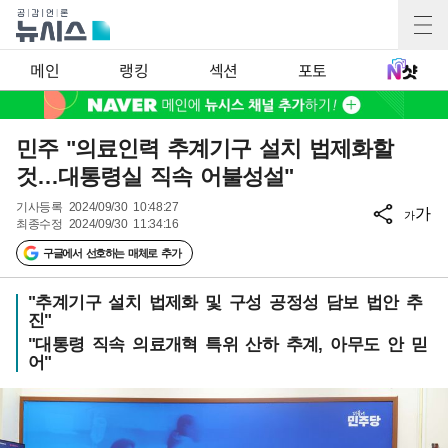
메인
랭킹
섹션
포토
민주 "의료인력 추계기구 설치 법제화할
것…대통령실 직속 어불성설"
기사등록
2024/09/30 10:48:27
가
가
최종수정
2024/09/30 11:34:16
구글에서 선호하는 매체로 추가
"추계기구 설치 법제화 및 구성 공정성 담보 법안 추
진"
"대통령 직속 의료개혁 특위 산하 추계, 아무도 안 믿
어"