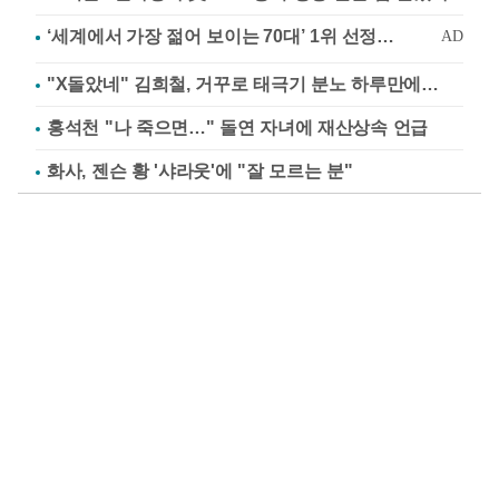
"X돌았네" 김희철, 거꾸로 태극기 분노 하루만에…
홍석천 "나 죽으면…" 돌연 자녀에 재산상속 언급
화사, 젠슨 황 '샤라웃'에 "잘 모르는 분"