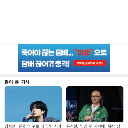
많이 본 기사
김희철, 결국 '거꾸로 태극기' 사과
홍석천, 입양 두 자녀에 '재산 상