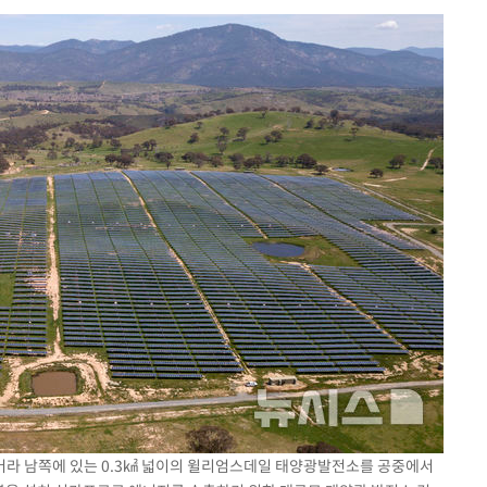
개
급대우'
설 '온도
사건
 밝혀
발로 부상
 논의
밀정보, 언
 있어”
 캔버라 남쪽에 있는 0.3㎢ 넓이의 윌리엄스데일 태양광발전소를 공중에서