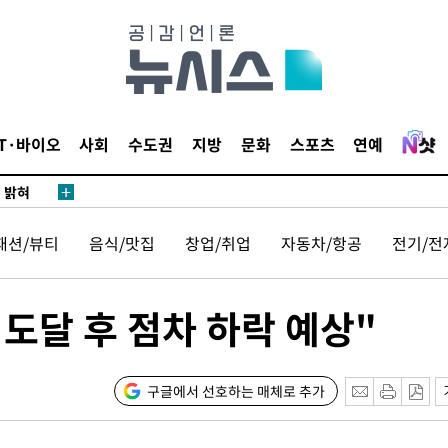
동'
리(종합)
개
급대우'
설 '온도
IT·바이오
사회
수도권
지방
문화
스포츠
연예
사건
 밝혀
발로 부상
패션/뷰티
음식/맛집
창업/취업
자동차/항공
전기/전
 논의
밀정보, 언
 도달 후 점차 하락 예상"
 있어”
 차에 첫
구글에서 선호하는 매체로 추가
동'
리(종합)