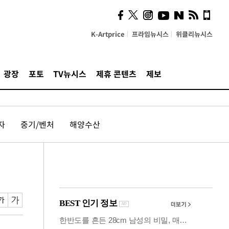
사이 해답 찾았죠"…알을
깨고 나온 '초자아'
K-Artprice
프라임뉴시스
위클리뉴시스
광장
포토
TV뉴시스
제휴 콘텐츠
제보
자
중기/벤처
해양수산