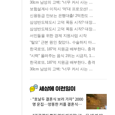
"호날두 결혼식 보러 가자" 2000
명 운집…엉뚱한 커플 결혼식에
'황당'