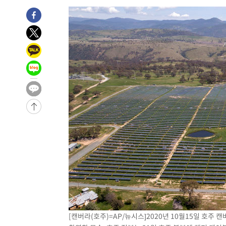
-17649초 전 >
'2경기 연속 침묵' 손흥민, 톨루카전 68분만 뛰고 슈팅 0
-16401초 전 >
이강인, 오늘 서울서 AT마드리드 입단식…'전례 없는 특
-3283초 전 >
'여긴 20도, 저긴 50도'…열화상 카메라로 본 폭염 저감시
차'
-2754초 전 >
콜롬비아 신임 우파 대통령 취임 하루만에 차량폭탄 폭발 
1시간 전 >
튀르키예 외무장관, "메카 3국 방위협정은 이란이 목표 아냐 "
1시간 전 >
이군이 불법 군시설 건설한 레바논 남부에서 레바논군 3명 폭
2시간 전 >
[속보]美중부 사령관, 이스라엘 긴급방문 다중화된 전선 상황
3시간 전 >
美 국방부, 켄달 전 공군장관 보안허가 취소…“에어포스원 기
론 누출”
3시간 전 >
‘축구의 신’ 아르헨티나 축구 선수 메시의 부친 지병 별세
3시간 전 >
“美 이란전 무기 소진…북한과 분쟁시 주한 미군 취약해질 수
[캔버라(호주)=AP/뉴시스]2020년 10월15일 호주