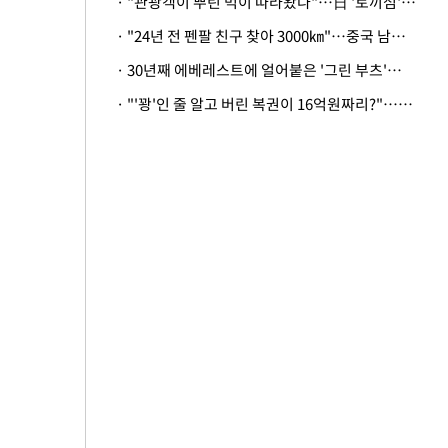
· "관광객이 뿌린 먹이 따라왔나"…日 '토끼섬' 멧돼지, 토끼까지 사냥
· "24년 전 펜팔 친구 찾아 3000㎞"…중국 남성 사연에 '뭉클'
· 30년째 에베레스트에 얼어붙은 '그린 부츠'…드디어 가족 품으로
· "'꽝'인 줄 알고 버린 복권이 16억원짜리?"…극적으로 되찾은 사연