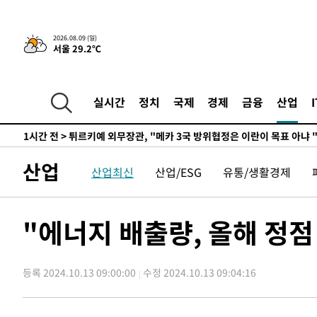
정상
-18430초 전 >
"얼마나 더웠으면"…안동 물길공원서 헤엄친 구렁이 '소
-18357초 전 >
손흥민, 68분 뛰고 2경기 침묵…LAFC, 톨루카에 1-0 승
2026.08.09 (일)
서울 29.2℃
-17629초 전 >
'2경기 연속 침묵' 손흥민, 톨루카전 68분만 뛰고 슈팅 0
-16381초 전 >
이강인, 오늘 서울서 AT마드리드 입단식…'전례 없는 특
-3263초 전 >
'여긴 20도, 저긴 50도'…열화상 카메라로 본 폭염 저감시
실시간
정치
국제
경제
금융
산업
차'
-2734초 전 >
콜롬비아 신임 우파 대통령 취임 하루만에 차량폭탄 폭발 
1시간 전 >
튀르키예 외무장관, "메카 3국 방위협정은 이란이 목표 아냐 "
1시간 전 >
이군이 불법 군시설 건설한 레바논 남부에서 레바논군 3명 폭
산업
산업최신
산업/ESG
유통/생활경제
2시간 전 >
[속보]美중부 사령관, 이스라엘 긴급방문 다중화된 전선 상황
3시간 전 >
美 국방부, 켄달 전 공군장관 보안허가 취소…“에어포스원 기
론 누출”
3시간 전 >
‘축구의 신’ 아르헨티나 축구 선수 메시의 부친 지병 별세
"에너지 배출량, 올해 정점
3시간 전 >
“美 이란전 무기 소진…북한과 분쟁시 주한 미군 취약해질 수
-30443초 전 >
"일본축구협회, 대한축구협회 성 접대 의혹 심판 조사"
등록 2024.10.13 09:00:00
수정 2024.10.13 09:04:16
-23085초 전 >
[속보]장은수, KLPGA 제주삼다수 역전 우승…데뷔 10년
정상
-18450초 전 >
"얼마나 더웠으면"…안동 물길공원서 헤엄친 구렁이 '소
-18377초 전 >
손흥민, 68분 뛰고 2경기 침묵…LAFC, 톨루카에 1-0 승