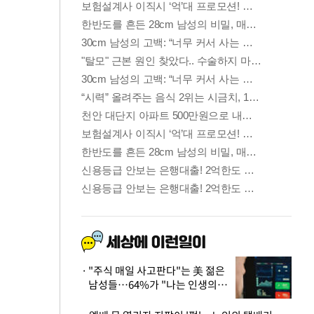
"주식 매일 사고판다"는 美 젊은
남성들…64%가 "나는 인생의
패배자“