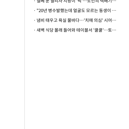
· 엘베 문 열리자 지팡이 '퍽'…노인의 택배기사 폭행 이유
· "20년 병수발했는데 얼굴도 모르는 동생이 유산 절반을"…배다른 형제 상속권 있을까
· 냄비 태우고 욕실 물바다…'치매 의심' 시어머니 검사 권유했다가 '날벼락'
· 새벽 식당 몰래 들어와 테이블서 '쿨쿨'…토사물 남기고 사라진 남성