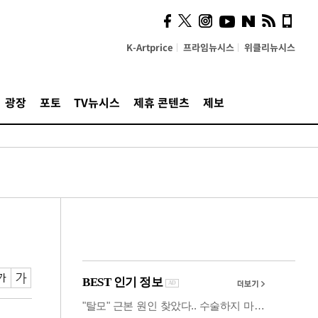
시, 스마트폰 액세서리에
NFC 더했다
K-Artprice
프라임뉴시스
위클리뉴시스
광장
포토
TV뉴시스
제휴 콘텐츠
제보