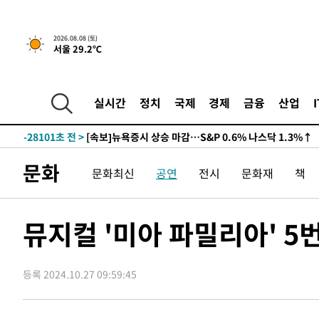
2026.08.08 (토)
서울 29.2℃
실시간
정치
국제
경제
금융
산업
-28101초 전 >
[속보]뉴욕증시 상승 마감…S&P 0.6% 나스닥 1.3%↑
문화
문화최신
공연
전시
문화재
책
뮤지컬 '미아 파밀리아' 5번
등록 2024.10.27 09:59:45