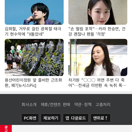
김희철, 거꾸로 걸린 광복절 태극
"손 떨림 포착"…카라 한승연, 건
기 현수막에 "X돌았네"
강 괜찮나 팬들 '걱정'
용산어린이정원 앞 즐비한 근조화
차가원 "○○○ 까면 주변 다 죽
환, 왜?[뉴시스Pic]
어"…전세금 미반환 속 녹취 폭로
파장
회사소개
제휴/컨텐츠 판매
약관·정책
고충처리
PC화면
제보하기
앱 다운로드
맨위로↑
광
COPYRIGHTⓒ
NEWSIS
ALL RIGHTS RESERVED.
고