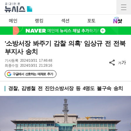
메인
랭킹
섹션
포토
'소방서장 봐주기 감찰 의혹' 임상규 전 전북
부지사 송치
기사등록
2024/10/31 17:46:48
가
가
최종수정
2024/10/31 21:28:16
구글에서 선호하는 매체로 추가
경찰, 김병철 전 진안소방서장 등 4명도 불구속 송치