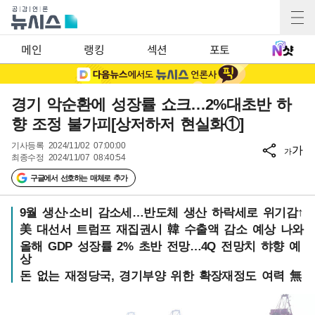
메인
랭킹
섹션
포토
경기 악순환에 성장률 쇼크…2%대초반 하
향 조정 불가피[상저하저 현실화①]
기사등록
2024/11/02 07:00:00
가
가
최종수정
2024/11/07 08:40:54
구글에서 선호하는 매체로 추가
9월 생산·소비 감소세…반도체 생산 하락세로 위기감↑
美 대선서 트럼프 재집권시 韓 수출액 감소 예상 나와
올해 GDP 성장률 2% 초반 전망…4Q 전망치 햐향 예
상
돈 없는 재정당국, 경기부양 위한 확장재정도 여력 無