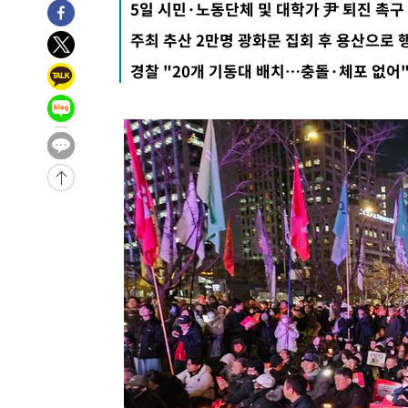
5일 시민·노동단체 및 대학가 尹 퇴진 촉구
3시간 전 >
손흥민, 5경기 연속골 실패…LAFC는 승부차기 끝 과달라하라
주최 추산 2만명 광화문 집회 후 용산으로 
5시간 전 >
내일까지 39도 '펄펄'…기상청 "태풍 지나며 폭염 잠시 꺾인
경찰 "20개 기동대 배치…충돌·체포 없어
-18357초 전 >
'월드컵 탈락 후폭풍' 축구협회…11시간 걸린 초유의 압
합)
-17793초 전 >
[속보] 뉴욕증시, 혼조 출발…나스닥 0.3%↓, 다우 0.1
-16586초 전 >
축구협회, 15년 전 심판 성 접대 파문에 "현재는 내부 지
-15271초 전 >
경찰, '홍명보는 2순위' 결론냈던 스포츠윤리센터도 압
-867초 전 >
[속보]합참 "北 발사체는 단거리탄도미사일…감시·경계태세
-615초 전 >
日방위성, 北이 동해로 쏜 발사체는 탄도미사일 가능성
15분 전 >
[속보] SKT, 에이닷 서비스 장애 발생…"원인 파악 중"
25분 전 >
[속보]합참 "북, 동해상으로 미상 발사체 발사"
35분 전 >
'낮 최고 39도' 불볕더위…한밤 열대야도 계속[내일날씨]
36분 전 >
[속보]7~9일 프로야구 3연전도 폭염 취소…11일 재개
42분 전 >
"韓 외환시장 개입 관측 배경엔 美의 대한국 무역적자 있어"
45분 전 >
'월드컵 탈락 후폭풍' 축구협회…초유의 압수수색에 '충격·당
47분 전 >
서울 낮 37.9도, 올여름 최고치 경신…영등포 순간 '40도'
55분 전 >
[속보]종합특검, 대검 추가 압수수색…내란 중요임무종사 혐의