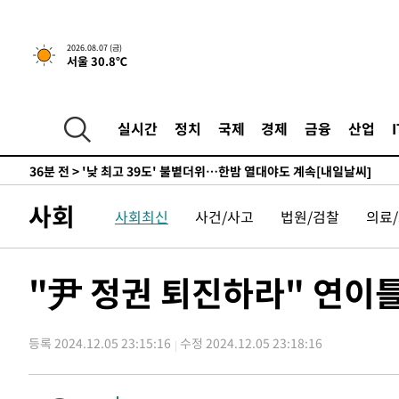
-16565초 전 >
축구협회, 15년 전 심판 성 접대 파문에 "현재는 내부 지
-15250초 전 >
경찰, '홍명보는 2순위' 결론냈던 스포츠윤리센터도 압
2026.08.07 (금)
서울 30.8℃
-846초 전 >
[속보]합참 "北 발사체는 단거리탄도미사일…감시·경계태세
-594초 전 >
日방위성, 北이 동해로 쏜 발사체는 탄도미사일 가능성
16분 전 >
[속보] SKT, 에이닷 서비스 장애 발생…"원인 파악 중"
실시간
정치
국제
경제
금융
산업
26분 전 >
[속보]합참 "북, 동해상으로 미상 발사체 발사"
36분 전 >
'낮 최고 39도' 불볕더위…한밤 열대야도 계속[내일날씨]
36분 전 >
[속보]7~9일 프로야구 3연전도 폭염 취소…11일 재개
사회
사회최신
사건/사고
법원/검찰
의료
42분 전 >
"韓 외환시장 개입 관측 배경엔 美의 대한국 무역적자 있어"
45분 전 >
'월드컵 탈락 후폭풍' 축구협회…초유의 압수수색에 '충격·당
48분 전 >
서울 낮 37.9도, 올여름 최고치 경신…영등포 순간 '40도'
"尹 정권 퇴진하라" 연이틀
55분 전 >
[속보]종합특검, 대검 추가 압수수색…내란 중요임무종사 혐의
2시간 전 >
[속보]코스닥, 800p 회복…0.26% 오른 801.67 마감
등록 2024.12.05 23:15:16
수정 2024.12.05 23:18:16
2시간 전 >
[속보]코스피, 301.88포인트(4.58%) 내린 6296.38 마감
2시간 전 >
[속보]원·달러 환율, 0.7원 내린 1423.8원 마감
2시간 전 >
"여기 떨어졌다"…다누리, 스페이스X 로켓 달 충돌 흔적 포착