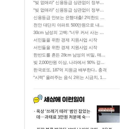
옥상 '쓰레기 테러' 범인 잡았는
데…과태료 3만원 처분에 숙박업
주 허탈