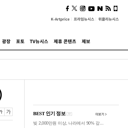
의견, 국토부·LH에 충실히
전달할 것"
K-Artprice
프라임뉴시스
위클리뉴시스
광장
포토
TV뉴시스
제휴 콘텐츠
제보
)