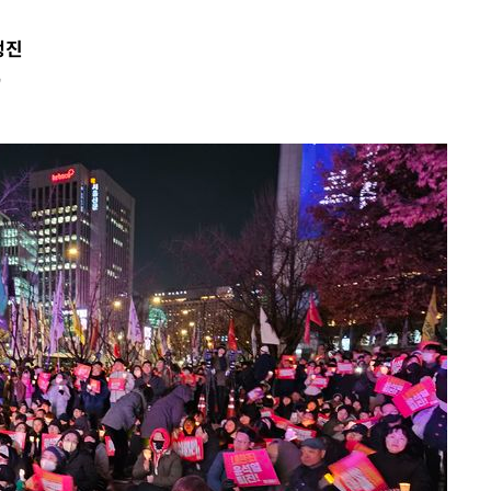
 격파
행진
다"
"
수수색(종
4%↑
침 준수"
수수색
 강화"
황'