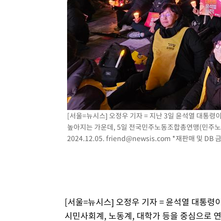
2시간 전 >
[속보]코스닥, 800p 회복…0.26% 오른 801.67 마감
2시간 전 >
[속보]코스피, 301.88포인트(4.58%) 내린 6296.38 마감
2시간 전 >
[속보]원·달러 환율, 0.7원 내린 1423.8원 마감
2시간 전 >
"여기 떨어졌다"…다누리, 스페이스X 로켓 달 충돌 흔적 포착
3시간 전 >
손흥민, 5경기 연속골 실패…LAFC는 승부차기 끝 과달라하라
5시간 전 >
내일까지 39도 '펄펄'…기상청 "태풍 지나며 폭염 잠시 꺾인
[서울=뉴시스] 오정우 기자 = 지난 3일 윤석열 대통
높아지는 가운데, 5일 전국민주노동조합총연맹(민주노총
2024.12.05.
friend@newsis.com
*재판매 및 DB 
[서울=뉴시스] 오정우 기자 = 윤석열 대통령
시민사회계, 노동계, 대학가 등을 중심으로 