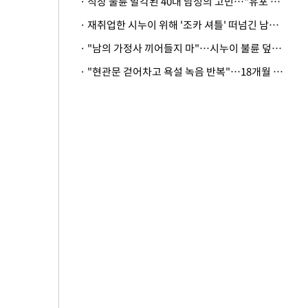
· 직장 불륜 발각된 40대 남성의 고민…"유포 동료 명예훼손·협박죄 고소 가능할까"
· 재취업한 시누이 위해 '조카 셔틀' 떠넘긴 남편…아내 "난 못한다"
· "남의 가정사 끼어들지 마"…시누이 불륜 덮으려는 남편에 억울한 아내
· "현관문 걷어차고 욕설 녹음 반복"…18개월 아기 키우는 집 뒤흔든 '앞집의 비극'