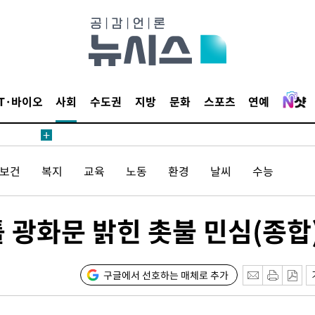
침 준수"
수수색
 강화"
IT·바이오
사회
수도권
지방
문화
스포츠
연예
/보건
복지
교육
노동
환경
날씨
수능
황'
 광화문 밝힌 촛불 민심(종합
구글에서 선호하는 매체로 추가