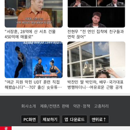
"서장훈, 28억에 산 서초 건물
전현무 "전 연인 집착에 친구들과
450억에 매물로"
연락 끊어"
"여군 지원 막힌 UDT 훈련 직접
박찬민 딸 박민하, 배우·국가대표
해봤습니다"…707 출신 女유튜버
병행하더니…여유로운 근황 공개
'완벽 소화'
회사소개
제휴/컨텐츠 판매
약관·정책
고충처리
PC화면
제보하기
앱 다운로드
맨위로↑
광