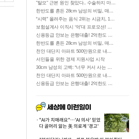
"AI가 치매래요"…'AI 의사' 믿었
다 골머리 앓는 美 의료계 '경고'