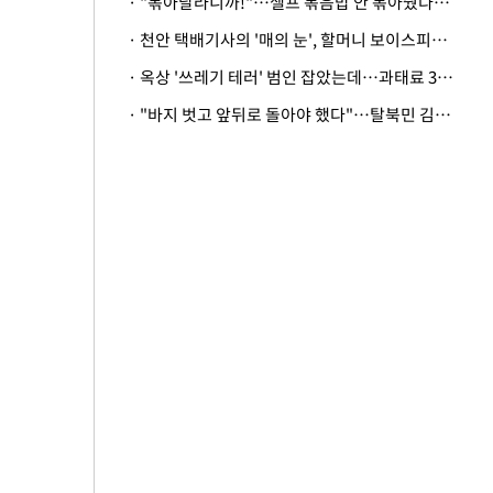
· "볶아달라니까!"…셀프 볶음밥 안 볶아줬다고 사장 폭행한 손님
· 천안 택배기사의 '매의 눈', 할머니 보이스피싱 피해 막아
· 옥상 '쓰레기 테러' 범인 잡았는데…과태료 3만원 처분에 숙박업주 허탈
· "바지 벗고 앞뒤로 돌아야 했다"…탈북민 김서아, 기쁨조 검사 수치심 회상