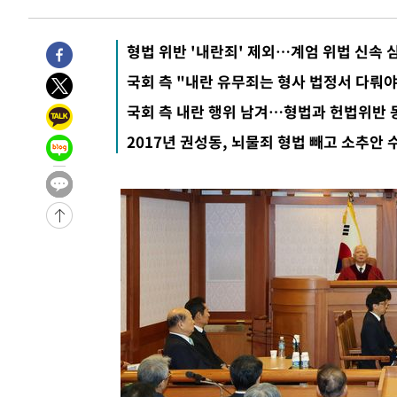
1시간 전 >
[속보]'채상병 순직 책임' 임성근, 항소심도 징역 3년
-28239초 전 >
[속보]이 대통령 "부동산 공급 기존 사고방식 매달리지 
형법 위반 '내란죄' 제외…계엄 위법 신속 
실천"
-27324초 전 >
이란, "오만과 '중앙 단일 루트' 합의…북쪽 인바운드·남
국회 측 "내란 유무죄는 형사 법정서 다뤄야
운드는 임시"
-18892초 전 >
"낮 기온 소폭 하락"…수도권 폭염중대경보, 폭염경보로
국회 측 내란 행위 남겨…형법과 헌법위반 
-18856초 전 >
[속보]이 대통령, '호우피해' 안동·의성 관할 4개 면 특
2017년 권성동, 뇌물죄 형법 빼고 소추안 
선포
-18819초 전 >
[단독]중수청 지원 검사들, 정원 초과 시 낮은 계급 임용
갈 수도
-16790초 전 >
낮 최고 37도 찜통더위…곳곳 소나기·강원 많은 비[내일
-15096초 전 >
SK하이닉스, 용인·청주 팹에 54조 투자…"AI 메모리 수
응"
-11952초 전 >
여자배구 이재영·이다영 자매, 아제르바이잔 투란VC 입
-11205초 전 >
외국인 심판 성 접대 7경기 들여다보니…한국 축구 '5승 2
-10939초 전 >
[속보]코스닥, 2.86포인트(0.36%) 내린 798.81마감
-10892초 전 >
[속보]코스피, 6200선 약보합…0.60% 내린 6258.77에
-10872초 전 >
[속보]원·달러 환율, 7.7원 내린 1416.1원 마감
-10761초 전 >
[속보] 노원서 40.1도 관측…서울, 2018년 이후 첫 40도
-7851초 전 >
[속보]종합특검, '계엄 수용공간 확보' 신용해 前교정본부
-6724초 전 >
외신들도 주목한 韓축구 파문…"국민적 공분에 수사 재개"