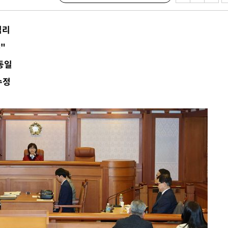
말고 과감히
심리
쪽 아웃바
"
 하향
동일
별재난지역
수정
…희망지 못
날씨]
요 선제 대
단
무'
 마쳐
장 기소