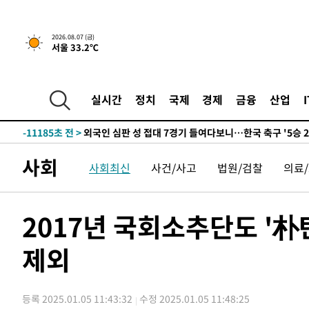
-18836초 전 >
[속보]이 대통령, '호우피해' 안동·의성 관할 4개 면 특
선포
-18799초 전 >
[단독]중수청 지원 검사들, 정원 초과 시 낮은 계급 임용
2026.08.07 (금)
서울 33.2℃
갈 수도
-16770초 전 >
낮 최고 37도 찜통더위…곳곳 소나기·강원 많은 비[내일
-15076초 전 >
SK하이닉스, 용인·청주 팹에 54조 투자…"AI 메모리 수
응"
-11932초 전 >
여자배구 이재영·이다영 자매, 아제르바이잔 투란VC 입
실시간
정치
국제
경제
금융
산업
-11185초 전 >
외국인 심판 성 접대 7경기 들여다보니…한국 축구 '5승 2
-10919초 전 >
[속보]코스닥, 2.86포인트(0.36%) 내린 798.81마감
-10872초 전 >
[속보]코스피, 6200선 약보합…0.60% 내린 6258.77에
사회
사회최신
사건/사고
법원/검찰
의료
-10852초 전 >
[속보]원·달러 환율, 7.7원 내린 1416.1원 마감
-10741초 전 >
[속보] 노원서 40.1도 관측…서울, 2018년 이후 첫 40도
-7831초 전 >
[속보]종합특검, '계엄 수용공간 확보' 신용해 前교정본부
2017년 국회소추단도 '朴
-6704초 전 >
외신들도 주목한 韓축구 파문…"국민적 공분에 수사 재개"
제외
-6675초 전 >
11시간 압수수색에 성접대 파문까지…'쑥대밭' 된 축구협
-5697초 전 >
[속보]규제합리화위원회 부위원장에 김태유 서울대 공대 
태 후임
-2055초 전 >
[속보]국힘 윤리위, '돌려차기 발언' 진종오·서범수 징계 
등록 2025.01.05 11:43:32
수정 2025.01.05 11:48:25
43분 전 >
[속보] 7월 중국 수출 23.9%↑ 수입 27.5%↑…무역총액 25