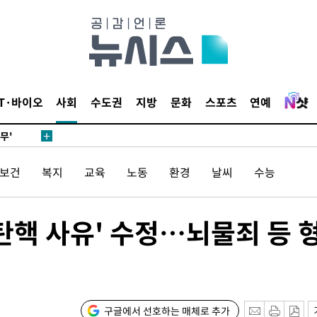
별재난지역
…희망지 못
날씨]
요 선제 대
단
IT·바이오
사회
수도권
지방
문화
스포츠
연예
무'
 마쳐
/보건
복지
교육
노동
환경
날씨
수능
장 기소
탄핵 사유' 수정…뇌물죄 등 
회
교수…이병
절차 개시
구글에서 선호하는 매체로 추가
.3%↑