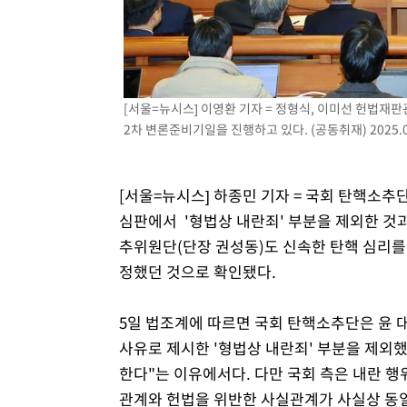
-6695초 전 >
11시간 압수수색에 성접대 파문까지…'쑥대밭' 된 축구협
-5717초 전 >
[속보]규제합리화위원회 부위원장에 김태유 서울대 공대 
태 후임
-2075초 전 >
[속보]국힘 윤리위, '돌려차기 발언' 진종오·서범수 징계 
43분 전 >
[속보] 7월 중국 수출 23.9%↑ 수입 27.5%↑…무역총액 25
[서울=뉴시스] 이영환 기자 = 정형식, 이미선 헌법재
1시간 전 >
[속보]'채상병 순직 책임' 임성근, 항소심도 징역 3년
2차 변론준비기일을 진행하고 있다. (공동취재) 2025.0
[서울=뉴시스] 하종민 기자 = 국회 탄핵소추
심판에서 '형법상 내란죄' 부분을 제외한 것과
추위원단(단장 권성동)도 신속한 탄핵 심리를 
정했던 것으로 확인됐다.
5일 법조계에 따르면 국회 탄핵소추단은 윤 
사유로 제시한 '형법상 내란죄' 부분을 제외
한다"는 이유에서다. 다만 국회 측은 내란 행
관계와 헌법을 위반한 사실관계가 사실상 동