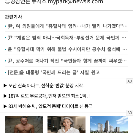
◎공감언론 뉴시스
mypark@newsis.com
관련기사
尹, 여 의원들에게 "유혈사태 염려…내가 빨리 나가겠다"(종합2보)
尹 "계엄은 범죄 아냐…국회독재·부정선거 문제 국민께 알리려 한 것"
윤 "유혈사태 막기 위해 불법 수사이지만 공수처 출석에 응하기로"
尹, 공수처로 떠나기 직전 "국민들과 함께 끝까지 싸우겠다"
[전문]윤 대통령 '국민께 드리는 글' 자필 원고