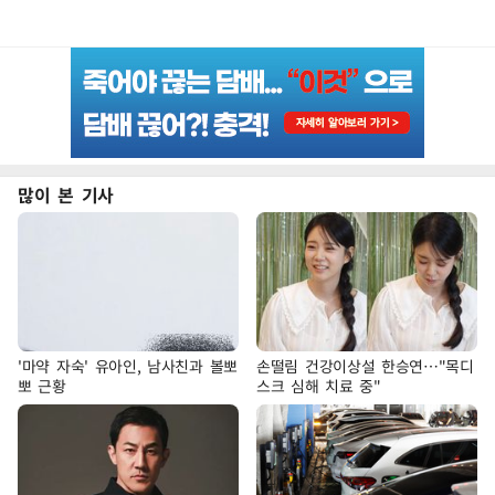
많이 본 기사
'마약 자숙' 유아인, 남사친과 볼뽀
손떨림 건강이상설 한승연…"목디
뽀 근황
스크 심해 치료 중"