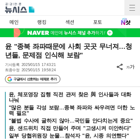
메인
랭킹
섹션
포토
윤 "종북 좌파때문에 사회 곳곳 무너져…청
년들, 문제점 인식해 보람"
기사등록
2025/01/15 17:43:21
가
가
최종수정
2025/01/15 19:58:24
구글에서 선호하는 매체로 추가
윤, 체포영장 집행 직전 관저 찾은 與 인사들과 대화
나눠
"많은 분들 각성 보람…종북 좌파와 싸우려면 더한 노
력 필요"
"불법 수사에 굴하지 않아…국민들 안다치는게 중요"
윤, 샌드위치 직접 만들어 주며 "고생시켜 미안하다"
일부 당협위원장 눈물…참석자 "윤, 시종 의연했다"