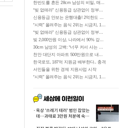
옥상 '쓰레기 테러' 범인 잡았는
데…과태료 3만원 처분에 숙박업
주 허탈