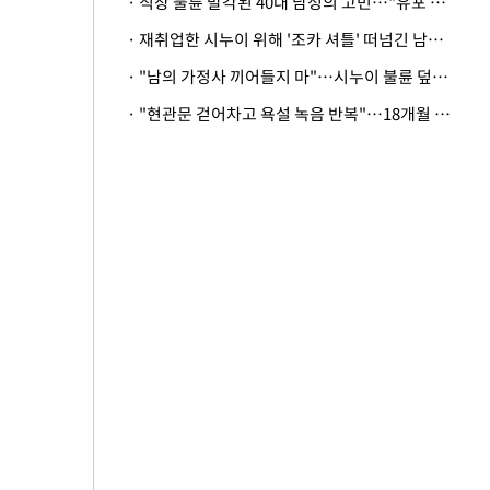
· 직장 불륜 발각된 40대 남성의 고민…"유포 동료 명예훼손·협박죄 고소 가능할까"
· 재취업한 시누이 위해 '조카 셔틀' 떠넘긴 남편…아내 "난 못한다"
· "남의 가정사 끼어들지 마"…시누이 불륜 덮으려는 남편에 억울한 아내
· "현관문 걷어차고 욕설 녹음 반복"…18개월 아기 키우는 집 뒤흔든 '앞집의 비극'