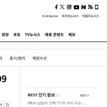
시, 스마트폰 액세서리에
NFC 더했다
K-Artprice
프라임뉴시스
위클리뉴시스
광장
포토
TV뉴시스
제휴 콘텐츠
제보
자
중기/벤처
해양수산
09