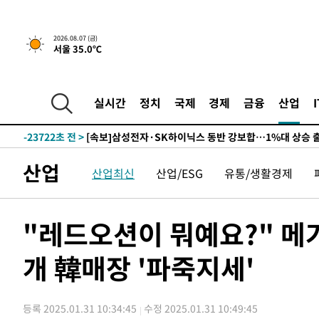
-27333초 전 >
민주 콩고 에볼라환자 4천명 돌파, 4053명 발생 1850명
-26583초 전 >
[속보]'300억원대 사기 혐의' 차가원 대표 구속 송치
2026.08.07 (금)
서울 35.0℃
-25777초 전 >
"미 전국적 살모네라 식중독 원인은 멕시코산 할라피뇨"--
-24290초 전 >
[속보]경찰·노동부, HL만도 평택사업장 끼임 사망 관련
-24171초 전 >
[속보]합수본, '투표율 허위 입력' 중앙·서울·경기도 선관
실시간
정치
국제
경제
금융
산업
압수수색
-23926초 전 >
[속보]원·달러 환율, 오전 9시 1423.8원
-23722초 전 >
[속보]삼성전자·SK하이닉스 동반 강보합…1%대 상승 
-23708초 전 >
[속보]코스닥, 5.95포인트(0.74%) 상승한 807.62개장
산업
산업최신
산업/ESG
유통/생활경제
-23676초 전 >
[속보]코스피, 6300선 재탈환…1.09% 오른 6365.07 
-20841초 전 >
시리아 다마스쿠스 교외에서 미니버스 폭발.. 14명 부상, 
태
-20139초 전 >
입추에도 극한더위…서울 낮 39도 '폭염중대경보'
"레드오션이 뭐예요?" 메가
-15103초 전 >
이란, 호르무즈서 "적국 목표물들"과 대치로 남부 케슘섬
례 큰 폭발음
개 韓매장 '파죽지세'
-13818초 전 >
[속보]美, 폴리실리콘 수입 규제…파생제품 15% 관세, 1
발효
-11969초 전 >
[속보]트럼프, 美 원정출산 금지 행정명령 서명
-9669초 전 >
[속보] 뉴욕증시, 일제 하락 마감…나스닥 0.06%↓
등록 2025.01.31 10:34:45
수정 2025.01.31 10:49:45
-30887초 전 >
[속보]'채상병 순직 책임' 임성근, 항소심도 징역 3년