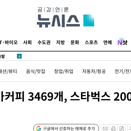
 사망
 CDC
 압수수색
위 등 9곳
IT·바이오
사회
수도권
지방
문화
스포츠
연예
출발
패션/뷰티
음식/맛집
창업/취업
자동차/항공
전기/전
개장
3명은 중
커피 3469개, 스타벅스 20
에서 두차
20일 후
구글에서 선호하는 매체로 추가