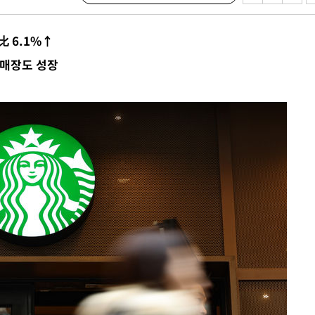
 사망
比 6.1%↑
매장도 성장
 CDC
 압수수색
위 등 9곳
출발
개장
3명은 중
에서 두차
20일 후