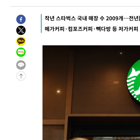
-30753초 전 >
[속보]종합특검, '관저이전 봐주기 감사' 유병호 구속기소
-27353초 전 >
민주 콩고 에볼라환자 4천명 돌파, 4053명 발생 1850명
작년 스타벅스 국내 매장 수 2009개…전년
-26603초 전 >
[속보]'300억원대 사기 혐의' 차가원 대표 구속 송치
메가커피·컴포즈커피·빽다방 등 저가커피 
-25797초 전 >
"미 전국적 살모네라 식중독 원인은 멕시코산 할라피뇨"--
-24310초 전 >
[속보]경찰·노동부, HL만도 평택사업장 끼임 사망 관련
-24191초 전 >
[속보]합수본, '투표율 허위 입력' 중앙·서울·경기도 선관
압수수색
-23946초 전 >
[속보]원·달러 환율, 오전 9시 1423.8원
-23742초 전 >
[속보]삼성전자·SK하이닉스 동반 강보합…1%대 상승 
-23728초 전 >
[속보]코스닥, 5.95포인트(0.74%) 상승한 807.62개장
-23696초 전 >
[속보]코스피, 6300선 재탈환…1.09% 오른 6365.07 
-20861초 전 >
시리아 다마스쿠스 교외에서 미니버스 폭발.. 14명 부상, 
태
-20159초 전 >
입추에도 극한더위…서울 낮 39도 '폭염중대경보'
-15123초 전 >
이란, 호르무즈서 "적국 목표물들"과 대치로 남부 케슘섬
례 큰 폭발음
-13838초 전 >
[속보]美, 폴리실리콘 수입 규제…파생제품 15% 관세, 1
발효
-11989초 전 >
[속보]트럼프, 美 원정출산 금지 행정명령 서명
-9689초 전 >
[속보] 뉴욕증시, 일제 하락 마감…나스닥 0.06%↓