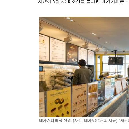
지난해 5월 3000호점을 돌파한 메가커피는 약
메가커피 매장 전경. (사진=메가MGC커피 제공) *재판매