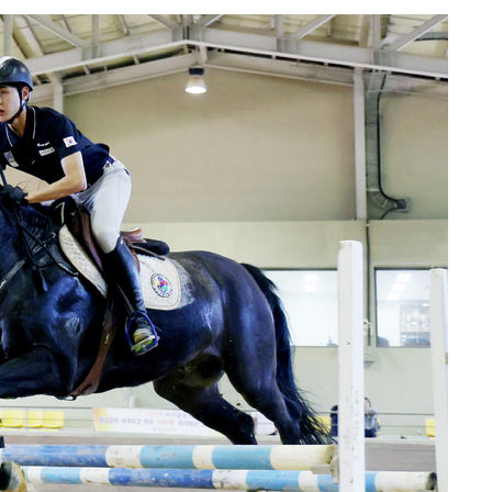
 '온도차'
 밝혀
발로 부상
 논의
밀정보, 언
시작'
승리…정청래
청래
청래 승리
7%·정청래
2%·김민석
0.30%
 차에 첫