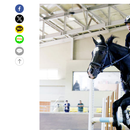
-179초 전 >
'여긴 20도, 저긴 50도'…열화상 카메라로 본 폭염 저감시설
5분 전 >
콜롬비아 신임 우파 대통령 취임 하루만에 차량폭탄 폭발 사건
1시간 전 >
튀르키예 외무장관, "메카 3국 방위협정은 이란이 목표 아냐 "
2시간 전 >
이군이 불법 군시설 건설한 레바논 남부에서 레바논군 3명 폭
3시간 전 >
[속보]美중부 사령관, 이스라엘 긴급방문 다중화된 전선 상황
3시간 전 >
美 국방부, 켄달 전 공군장관 보안허가 취소…“에어포스원 기
론 누출”
3시간 전 >
‘축구의 신’ 아르헨티나 축구 선수 메시의 부친 지병 별세
-32111초 전 >
AT마드리드 데뷔 앞둔 이강인, 맨시티전 선발 대신 '벤치 
-30741초 전 >
[속보]與 강원·TK 당원투표 합산 김민석 48.54%로 
44.40%
-30075초 전 >
與 강원·TK 당원투표 합산 김민석 46.01%로 승리…정
44.53%
-29915초 전 >
[속보]與전대 권리당원투표…강원·경북 김민석, 대구 정
-29722초 전 >
[속보]與 당대표 경선, 경북 권리당원 투표 김민석 47.3
45.71%
-29624초 전 >
[속보]與 당대표 경선, 대구 권리당원 투표 정청래 47.8
46.35%
-29421초 전 >
[속보]與 당대표 경선, 강원 권리당원 투표 김민석 승리…5
득표
-27339초 전 >
"일본축구협회, 대한축구협회 성 접대 의혹 심판 조사"
-19981초 전 >
[속보]장은수, KLPGA 제주삼다수 역전 우승…데뷔 10년