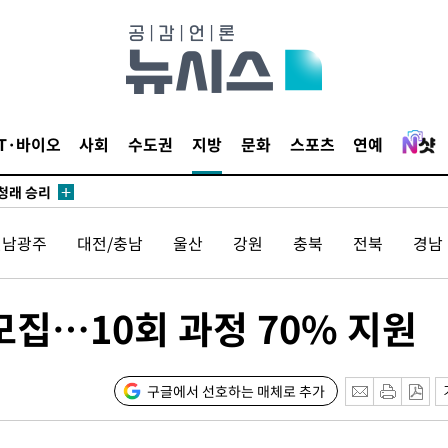
시작'
승리…정청래
IT·바이오
사회
수도권
지방
문화
스포츠
연예
청래
청래 승리
7%·정청래
전남광주
대전/충남
울산
강원
충북
전북
경남
2%·김민석
0.30%
모집…10회 과정 70% 지원
 차에 첫
동'
리(종합)
구글에서 선호하는 매체로 추가
개
급대우'