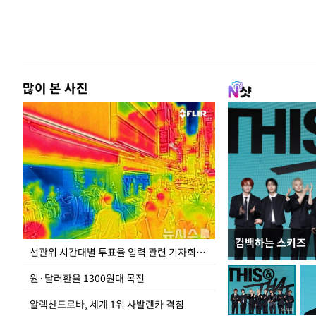
많이 본 사진
컴백하는 스키즈
주유소 기름값 12
선관위 시간대별 투표율 입력 관련 기자회견하는 주진우 의원
원·달러환율 1300원대 목전
알렉산드로바, 세계 1위 사발렌카 격침