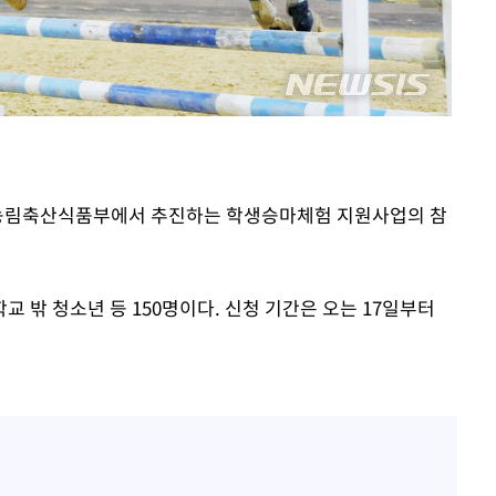
동'
리(종합)
개
급대우'
 '온도차'
는 농림축산식품부에서 추진하는 학생승마체험 지원사업의 참
 밝혀
발로 부상
 논의
 밖 청소년 등 150명이다. 신청 기간은 오는 17일부터
밀정보, 언