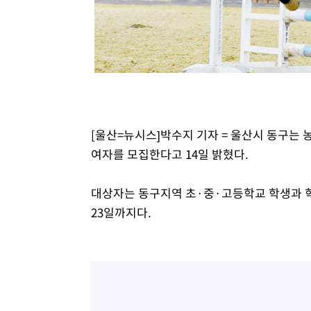
정상
-15346초 전 >
"얼마나 더웠으면"…안동 물길공원서 헤엄친 구렁이 '소
-15273초 전 >
손흥민, 68분 뛰고 2경기 침묵…LAFC, 톨루카에 1-0 승
-14545초 전 >
'2경기 연속 침묵' 손흥민, 톨루카전 68분만 뛰고 슈팅 0
-13297초 전 >
이강인, 오늘 서울서 AT마드리드 입단식…'전례 없는 특
-179초 전 >
'여긴 20도, 저긴 50도'…열화상 카메라로 본 폭염 저감시설
5분 전 >
콜롬비아 신임 우파 대통령 취임 하루만에 차량폭탄 폭발 사건
[울산=뉴시스]박수지 기자 = 울산시 동구
1시간 전 >
튀르키예 외무장관, "메카 3국 방위협정은 이란이 목표 아냐 "
여자를 모집한다고 14일 밝혔다.
2시간 전 >
이군이 불법 군시설 건설한 레바논 남부에서 레바논군 3명 폭
3시간 전 >
[속보]美중부 사령관, 이스라엘 긴급방문 다중화된 전선 상황
대상자는 동구지역 초·중·고등학교 학생과 학교
3시간 전 >
美 국방부, 켄달 전 공군장관 보안허가 취소…“에어포스원 기
론 누출”
23일까지다.
3시간 전 >
‘축구의 신’ 아르헨티나 축구 선수 메시의 부친 지병 별세