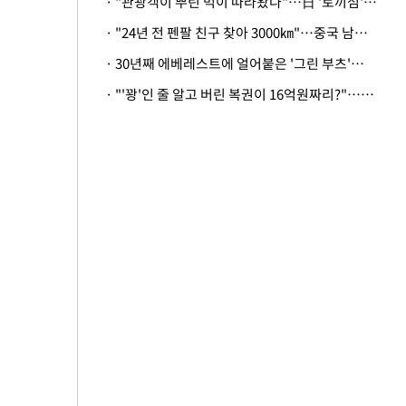
· "관광객이 뿌린 먹이 따라왔나"…日 '토끼섬' 멧돼지, 토끼까지 사냥
· "24년 전 펜팔 친구 찾아 3000㎞"…중국 남성 사연에 '뭉클'
· 30년째 에베레스트에 얼어붙은 '그린 부츠'…드디어 가족 품으로
· "'꽝'인 줄 알고 버린 복권이 16억원짜리?"…극적으로 되찾은 사연