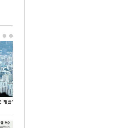
'영끌'
폭염 속 주말 풍경은?
극한 폭염에 바
도