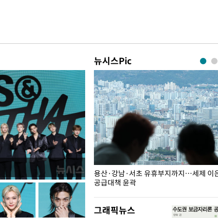
뉴시스Pic
주째 하락, L당 1천800원대
용산·강남·서초 유휴부지까지…세제 이은 
공급대책 윤곽
그래픽뉴스