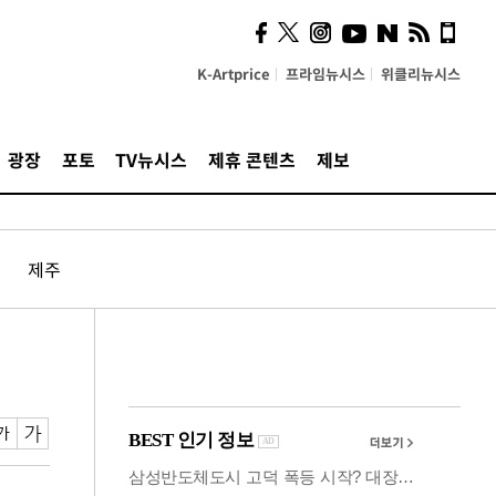
사이 해답 찾았죠"…알을
깨고 나온 '초자아'
K-Artprice
프라임뉴시스
위클리뉴시스
광장
포토
TV뉴시스
제휴 콘텐츠
제보
제주