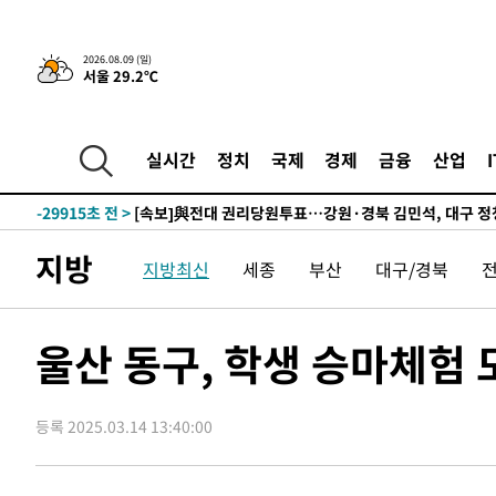
2026.08.09 (일)
서울 29.2℃
3시간 전 >
‘축구의 신’ 아르헨티나 축구 선수 메시의 부친 지병 별세
-32111초 전 >
AT마드리드 데뷔 앞둔 이강인, 맨시티전 선발 대신 '벤치 
-30741초 전 >
[속보]與 강원·TK 당원투표 합산 김민석 48.54%로 
실시간
정치
국제
경제
금융
산업
44.40%
-30075초 전 >
與 강원·TK 당원투표 합산 김민석 46.01%로 승리…정
44.53%
-29915초 전 >
[속보]與전대 권리당원투표…강원·경북 김민석, 대구 정
-29722초 전 >
[속보]與 당대표 경선, 경북 권리당원 투표 김민석 47.3
지방
지방최신
세종
부산
대구/경북
45.71%
-29624초 전 >
[속보]與 당대표 경선, 대구 권리당원 투표 정청래 47.8
46.35%
-29421초 전 >
[속보]與 당대표 경선, 강원 권리당원 투표 김민석 승리…5
득표
-27339초 전 >
"일본축구협회, 대한축구협회 성 접대 의혹 심판 조사"
울산 동구, 학생 승마체험 
-19981초 전 >
[속보]장은수, KLPGA 제주삼다수 역전 우승…데뷔 10년
정상
-15346초 전 >
"얼마나 더웠으면"…안동 물길공원서 헤엄친 구렁이 '소
등록 2025.03.14 13:40:00
-15273초 전 >
손흥민, 68분 뛰고 2경기 침묵…LAFC, 톨루카에 1-0 승
-14545초 전 >
'2경기 연속 침묵' 손흥민, 톨루카전 68분만 뛰고 슈팅 0
-13297초 전 >
이강인, 오늘 서울서 AT마드리드 입단식…'전례 없는 특