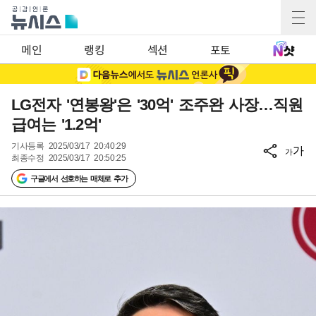
메인
랭킹
섹션
포토
LG전자 '연봉왕'은 '30억' 조주완 사장…직원
급여는 '1.2억'
기사등록
2025/03/17 20:40:29
가
가
최종수정
2025/03/17 20:50:25
구글에서 선호하는 매체로 추가