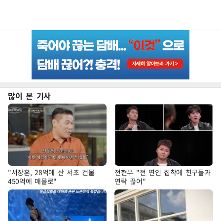
많이 본 기사
"서장훈, 28억에 산 서초 건물
전현무 "전 연인 집착에 친구들과
450억에 매물로"
연락 끊어"