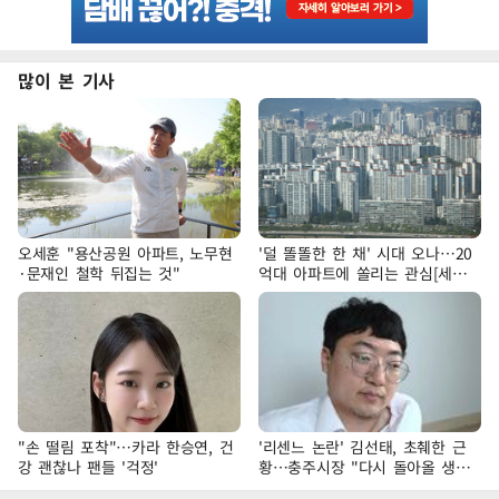
많이 본 기사
오세훈 "용산공원 아파트, 노무현
'덜 똘똘한 한 채' 시대 오나…20
·문재인 철학 뒤집는 것"
억대 아파트에 쏠리는 관심[세제
개편, 그 이후②]
"손 떨림 포착"…카라 한승연, 건
'리센느 논란' 김선태, 초췌한 근
강 괜찮나 팬들 '걱정'
황…충주시장 "다시 돌아올 생
각?"