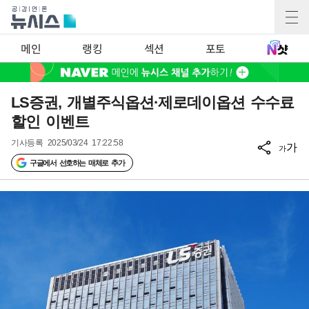
메인
랭킹
섹션
포토
LS증권, 개별주식옵션·제로데이옵션 수수료
할인 이벤트
기사등록
2025/03/24 17:22:58
가
가
구글에서 선호하는 매체로 추가