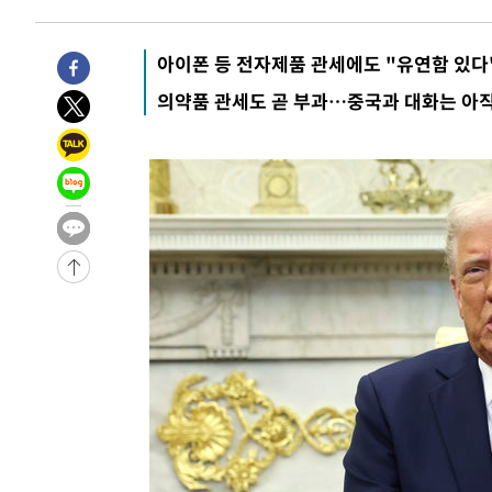
-979초 전 >
11시간 압수수색에 성접대 파문까지…'쑥대밭' 된 축구협회
-1초 전 >
[속보]규제합리화위원회 부위원장에 김태유 서울대 공대 교수
아이폰 등 전자제품 관세에도 "유연함 있다
후임
-30093초 전 >
이강인, 폭염 속 AT마드리드 첫 훈련…80명 식사 대접까
의약품 관세도 곧 부과…중국과 대화는 아
-27232초 전 >
미 사업체 일자리, 7월에 2.3만개 순감하고 그 전 2개월 1
하향수정 (2보)
-26680초 전 >
[속보] 미 사업체, 일자리 7월에 2.3만 개 줄어…실업률은
↓
-22543초 전 >
[속보]이 대통령 "부동산 공급 기존 사고방식 매달리지 
실천"
-21628초 전 >
이란, "오만과 '중앙 단일 루트' 합의…북쪽 인바운드·남
운드는 임시"
-13196초 전 >
"낮 기온 소폭 하락"…수도권 폭염중대경보, 폭염경보로
-13160초 전 >
[속보]이 대통령, '호우피해' 안동·의성 관할 4개 면 특
선포
-13123초 전 >
[단독]중수청 지원 검사들, 정원 초과 시 낮은 계급 임용
갈 수도
-11094초 전 >
낮 최고 37도 찜통더위…곳곳 소나기·강원 많은 비[내일
-9400초 전 >
SK하이닉스, 용인·청주 팹에 54조 투자…"AI 메모리 수요
응"
-6256초 전 >
여자배구 이재영·이다영 자매, 아제르바이잔 투란VC 입단
-5509초 전 >
외국인 심판 성 접대 7경기 들여다보니…한국 축구 '5승 2
-5243초 전 >
[속보]코스닥, 2.86포인트(0.36%) 내린 798.81마감
-5196초 전 >
[속보]코스피, 6200선 약보합…0.60% 내린 6258.77에 