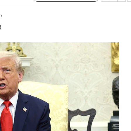
…이병태
"
지(종합)
직
0.3만개
 4.1%로
말고 과감히
쪽 아웃바
 하향
별재난지역
…희망지 못
날씨]
 선제 대
무'
마쳐