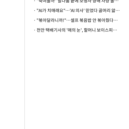
· "죽여줄까" 말다툼 끝에 보행자 향해 차량 돌진…50대 여성 중상
· "AI가 치매래요"…'AI 의사' 믿었다 골머리 앓는 美 의료계 '경고'
· "볶아달라니까!"…셀프 볶음밥 안 볶아줬다고 사장 폭행한 손님
· 천안 택배기사의 '매의 눈', 할머니 보이스피싱 피해 막아