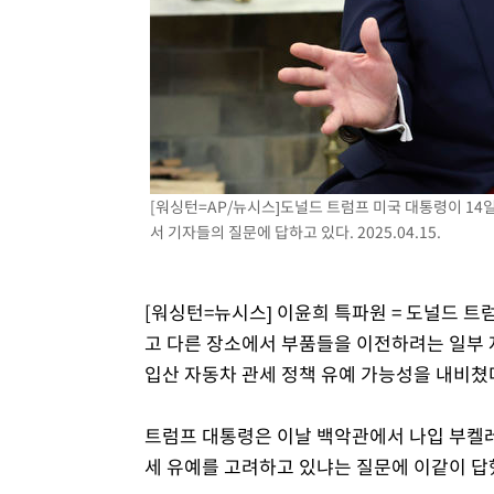
-5176초 전 >
[속보]원·달러 환율, 7.7원 내린 1416.1원 마감
-5065초 전 >
[속보] 노원서 40.1도 관측…서울, 2018년 이후 첫 40도
-2155초 전 >
[속보]종합특검, '계엄 수용공간 확보' 신용해 前교정본부
-1028초 전 >
외신들도 주목한 韓축구 파문…"국민적 공분에 수사 재개"
-999초 전 >
11시간 압수수색에 성접대 파문까지…'쑥대밭' 된 축구협회
-21초 전 >
[속보]규제합리화위원회 부위원장에 김태유 서울대 공대 교
[워싱턴=AP/뉴시스]도널드 트럼프 미국 대통령이 14
후임
서 기자들의 질문에 답하고 있다. 2025.04.15.
[워싱턴=뉴시스] 이윤희 특파원 = 도널드 트럼
고 다른 장소에서 부품들을 이전하려는 일부 
입산 자동차 관세 정책 유예 가능성을 내비쳤
트럼프 대통령은 이날 백악관에서 나입 부켈
세 유예를 고려하고 있냐는 질문에 이같이 답