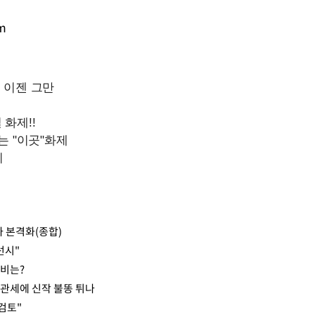
m
 본격화(종합)
선시"
장비는?
관세에 신작 불똥 튀나
검토"