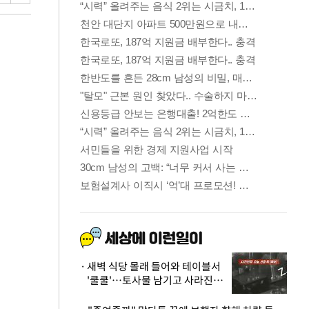
새벽 식당 몰래 들어와 테이블서
'쿨쿨'…토사물 남기고 사라진 남
성