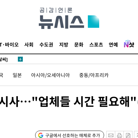
 4.1%로
말고 과감히
쪽 아웃바
 하향
별재난지역
IT·바이오
사회
수도권
지방
문화
스포츠
연예
…희망지 못
날씨]
 선제 대
국
일본
아시아/오세아니아
중동/아프리카
무'
 시사…"업체들 시간 필요해"
마쳐
장 기소
구글에서 선호하는 매체로 추가