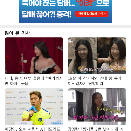
많이 본 기사
제니, 동거 여부 물음에 "여기까지
18살 차 장기하와 연애 중 윤가
만 하자" 웃음
이…갑자기 단발머리
이강인, 오늘 서울서 AT마드리드
장영란 "쌍커풀 3번 밖에…왜 성