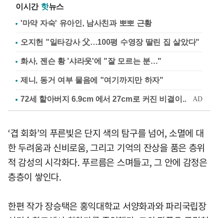
이시간
핫
뉴스
'마약 자숙' 유아인, 남사친과 뽀뽀 근황
오지헌 "일타강사 父…100평 수영장 딸린 집 살았다"
화사, 젠슨 황 '샤라웃'에 "잘 모르는 분…"
제니, 동거 여부 물음에 "여기까지만 하자"
‘겹 회화’의 푸른빛은 단지 색의 탐구를 넘어, 소멸에 대
한 두려움과 신비로움, 그리고 기억의 잔상을 품은 층위
적 감성의 시각화다. 푸르름은 스며들고, 그 안에 감정은
층층이 쌓인다.
한편 작가 장승택은 홍익대학교 서양화과와 파리국립장