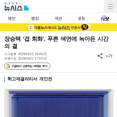
메인
랭킹
섹션
포토
장승택 ‘겹 회화’, 푸른 색면에 녹아든 시간
의 결
기사등록
2025/04/15 16:48:25
가
가
최종수정
2025/04/22 17:53:33
구글에서 선호하는 매체로 추가
학고재갤러리서 개인전