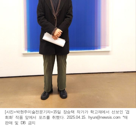
[사진=박현주미술전문기자=15일 장승택 작가가 학고재에서 선보인 '겹
회화' 작품 앞에서 포즈를 취했다. 2025.04.15.
hyun@newsis.com
*재
판매 및 DB 금지